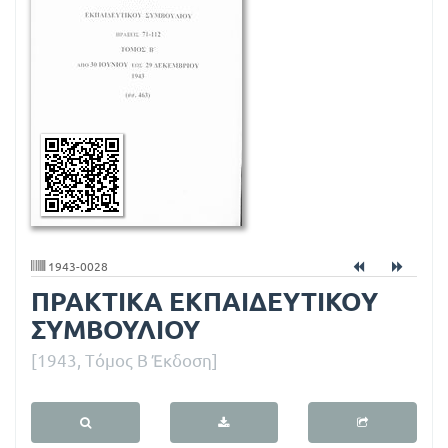
Κ
Α
Ε
Κ
Π
Α
Ι
Δ
Ε
1943-0028
ΠΡΑΚΤΙΚΑ ΕΚΠΑΙΔΕΥΤΙΚΟΥ
Υ
ΣΥΜΒΟΥΛΙΟΥ
Τ
[1943, Τόμος Β Έκδοση]
Ι
Κ
Ο