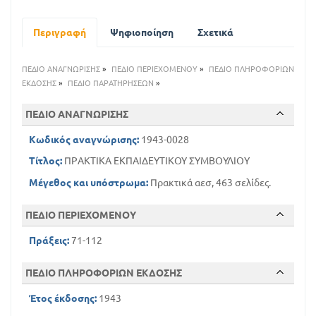
Υ
Σ
Περιγραφή
Ψηφιοποίηση
Σχετικά
Υ
ΠΕΔΙΟ ΑΝΑΓΝΩΡΙΣΗΣ
»
ΠΕΔΙΟ ΠΕΡΙΕΧΟΜΕΝΟΥ
»
ΠΕΔΙΟ ΠΛΗΡΟΦΟΡΙΩΝ
Μ
ΕΚΔΟΣΗΣ
»
ΠΕΔΙΟ ΠΑΡΑΤΗΡΗΣΕΩΝ
»
Β
ΠΕΔΙΟ ΑΝΑΓΝΩΡΙΣΗΣ
Ο
Κωδικός αναγνώρισης:
1943-0028
Υ
Τίτλος:
ΠΡΑΚΤΙΚΑ ΕΚΠΑΙΔΕΥΤΙΚΟΥ ΣΥΜΒΟΥΛΙΟΥ
Λ
Μέγεθος και υπόστρωμα:
Πρακτικά αεσ, 463 σελίδες.
Ι
Ο
ΠΕΔΙΟ ΠΕΡΙΕΧΟΜΕΝΟΥ
Υ
Πράξεις:
71-112
ΠΕΔΙΟ ΠΛΗΡΟΦΟΡΙΩΝ ΕΚΔΟΣΗΣ
Έτος έκδοσης:
1943