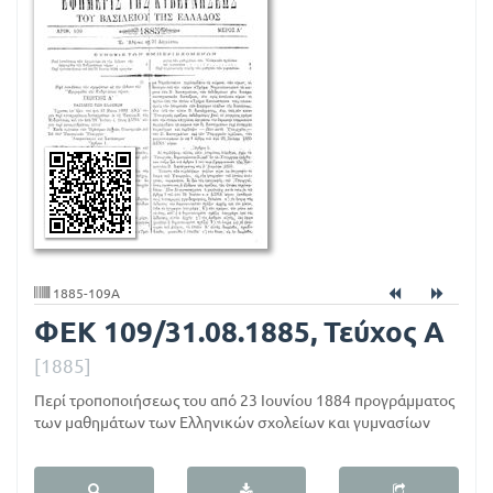
3
1.
0
8.
1
8
8
5,
Τ
1885-109A
ΦΕΚ 109/31.08.1885, Τεύχος Α
ε
ύ
[1885]
χ
Περί τροποποιήσεως του από 23 Ιουνίου 1884 προγράμματος
των μαθημάτων των Ελληνικών σχολείων και γυμνασίων
ο
ς