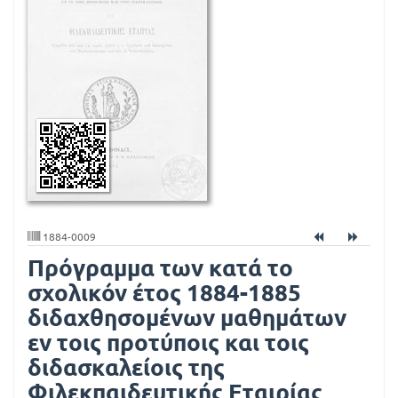
μ
μ
α
τ
ω
ν
κ
α
τ
1884-0009
Πρόγραμμα των κατά το
ά
σχολικόν έτος 1884-1885
τ
διδαχθησομένων μαθημάτων
ο
εν τοις προτύποις και τοις
σ
διδασκαλείοις της
χ
Φιλεκπαιδευτικής Εταιρίας