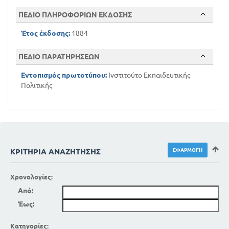
-
ΠΕΔΙΟ ΠΛΗΡΟΦΟΡΙΩΝ ΕΚΔΟΣΗΣ
1
Έτος έκδοσης:
1884
8
8
ΠΕΔΙΟ ΠΑΡΑΤΗΡΗΣΕΩΝ
5
Εντοπισμός πρωτοτύπου:
Ινστιτούτο Εκπαιδευτικής
Πολιτικής
δ
ι
δ
α
χ
ΚΡΙΤΉΡΙΑ ΑΝΑΖΉΤΗΣΗΣ
θ
Χρονολογίες:
η
Από:
σ
Έως:
ο
Κατηγορίες: