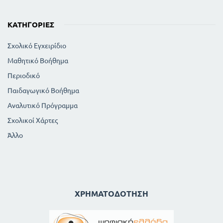
ς
κ
ΚΑΤΗΓΟΡΊΕΣ
α
Σχολικό Εγχειρίδιο
ι
Μαθητικό Βοήθημα
τ
Περιοδικό
ο
Παιδαγωγικό Βοήθημα
ι
Αναλυτικό Πρόγραμμα
ς
Σχολικοί Χάρτες
δ
Άλλο
ι
δ
α
ΧΡΗΜΑΤΟΔΌΤΗΣΗ
σ
κ