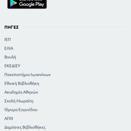
ε
ν
τ
ΠΗΓΈΣ
ο
ΙΕΠ
ι
ΕΛΙΑ
ς
Βουλή
π
ΕΚΕΔΙΣΥ
ρ
Πανεπιστήμιο Ιωαννίνων
ο
Εθνική Βιβλιοθήκη
τ
Ακαδημία Αθηνών
ύ
Σχολή Μωραϊτη
π
Ίδρυμα Ευγενίδου
ο
ΑΠΘ
ι
Δημόσιες Βιβλιοθήκες