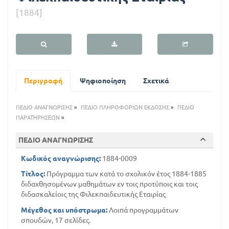
ο
[1884]
λ
ι
κ
ό
Περιγραφή
Ψηφιοποίηση
Σχετικά
ν
έ
ΠΕΔΙΟ ΑΝΑΓΝΩΡΙΣΗΣ
»
ΠΕΔΙΟ ΠΛΗΡΟΦΟΡΙΩΝ ΕΚΔΟΣΗΣ
»
ΠΕΔΙΟ
τ
ΠΑΡΑΤΗΡΗΣΕΩΝ
»
ο
ΠΕΔΙΟ ΑΝΑΓΝΩΡΙΣΗΣ
ς
Κωδικός αναγνώρισης:
1884-0009
1
Τίτλος:
Πρόγραμμα των κατά το σχολικόν έτος 1884-1885
8
διδαχθησομένων μαθημάτων εν τοις προτύποις και τοις
διδασκαλείοις της Φιλεκπαιδευτικής Εταιρίας
8
Μέγεθος και υπόστρωμα:
Λοιπά προγραμμάτων
4
σπουδών, 17 σελίδες.