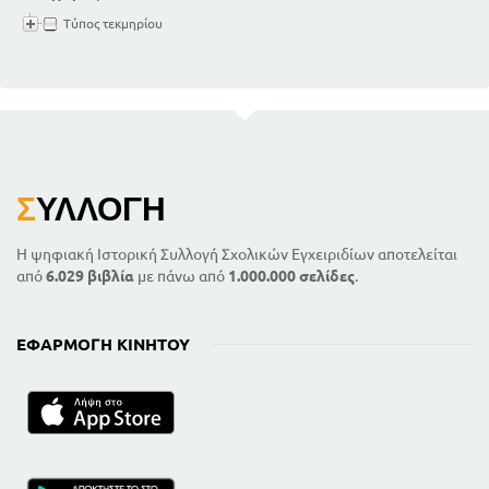
μ
Τύπος τεκμηρίου
έ
ν
ω
ν
μ
Σ
ΥΛΛΟΓΉ
α
θ
Η ψηφιακή Ιστορική Συλλογή Σχολικών Εγχειριδίων αποτελείται
από
6.029 βιβλία
με πάνω από
1.000.000 σελίδες
.
η
μ
ΕΦΑΡΜΟΓΉ ΚΙΝΗΤΟΎ
ά
τ
ω
ν