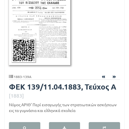
1
1.
0
4.
1
8
8
3,
Τ
1883-139A
ΦΕΚ 139/11.04.1883, Τεύχος Α
ε
ύ
[1883]
χ
Νόμος ΑΡΙΘ' Περί εισαγωγής των στρατιωτικών ασκήσεων
εις τα γυμνάσια και ελληνικά σχολεία
ο
ς