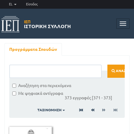
EL
Είσοδος
ΙΕΠ
Toggl
ΙΣΤΟΡΙΚΉ ΣΥΛΛΟΓΉ
navig
Προγράμματα Σπουδών
ΑΝΑΖΉΤΗ
Αναζήτηση στα περιεχόμενα
Με ψηφιακά αντίγραφα
373 εγγραφές [371 - 373]
ΤΑΞΙΝΌΜΗΣΗ