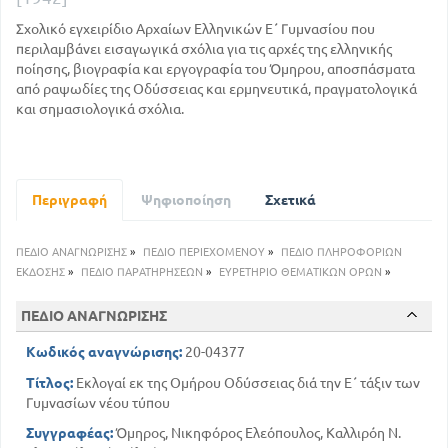
Σχολικό εγχειρίδιο Αρχαίων Ελληνικών Ε΄ Γυμνασίου που
περιλαμβάνει εισαγωγικά σχόλια για τις αρχές της ελληνικής
ποίησης, βιογραφία και εργογραφία του Όμηρου, αποσπάσματα
από ραψωδίες της Οδύσσειας και ερμηνευτικά, πραγματολογικά
και σημασιολογικά σχόλια.
Περιγραφή
Ψηφιοποίηση
Σχετικά
ΠΕΔΙΟ ΑΝΑΓΝΩΡΙΣΗΣ
»
ΠΕΔΙΟ ΠΕΡΙΕΧΟΜΕΝΟΥ
»
ΠΕΔΙΟ ΠΛΗΡΟΦΟΡΙΩΝ
ΕΚΔΟΣΗΣ
»
ΠΕΔΙΟ ΠΑΡΑΤΗΡΗΣΕΩΝ
»
ΕΥΡΕΤΗΡΙΟ ΘΕΜΑΤΙΚΩΝ ΟΡΩΝ
»
ΠΕΔΙΟ ΑΝΑΓΝΩΡΙΣΗΣ
Κωδικός αναγνώρισης:
20-04377
Τίτλος:
Εκλογαί εκ της Ομήρου Οδύσσειας διά την Ε΄ τάξιν των
Γυμνασίων νέου τύπου
Συγγραφέας:
Όμηρος, Νικηφόρος Ελεόπουλος, Καλλιρόη Ν.