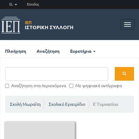
EL
Είσοδος
ΙΕΠ
Toggl
ΙΣΤΟΡΙΚΉ ΣΥΛΛΟΓΉ
navig
Πλοήγηση
Αναζήτηση
Ευρετήρια
Αναζήτηση στα περιεχόμενα
Με ψηφιακά αντίγραφα
Σχολή Μωραϊτη
Σχολικό Εγχειρίδιο
Ε' Γυμνασίου