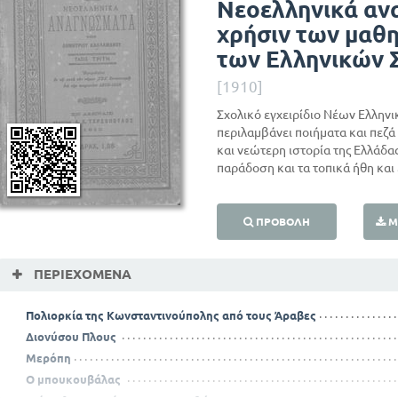
Νεοελληνικά αν
χρήσιν των μαθη
των Ελληνικών 
[1910]
Σχολικό εγχειρίδιο Νέων Ελληνι
περιλαμβάνει ποιήματα και πεζά
και νεώτερη ιστορία της Ελλάδα
παράδοση και τα τοπικά ήθη και 
ΠΡΟΒΟΛΉ
Μ
ΠΕΡΙΕΧΌΜΕΝΑ
Πολιορκία της Κωνσταντινούπολης από τους Άραβες
Διονύσου Πλους
Μερόπη
Ο μπουκουβάλας