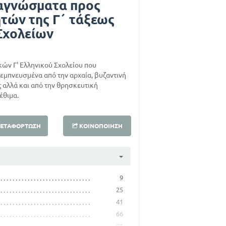
αγνώσματα προς
τών της Γ΄ τάξεως
Σχολείων
κών Γ' Ελληνικού Σχολείου που
 εμπνευσμένα από την αρχαία, βυζαντινή
ς αλλά και από την θρησκευτική
έθιμα.
ΕΤΑΦΌΡΤΩΣΗ
ΚΟΙΝΟΠΟΊΗΣΗ
9
25
41
66