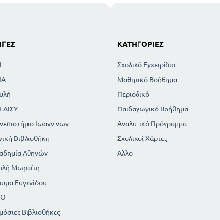
ΗΓΈΣ
ΚΑΤΗΓΟΡΊΕΣ
Π
Σχολικό Εγχειρίδιο
ΙΑ
Μαθητικό Βοήθημα
υλή
Περιοδικό
ΕΔΙΣΥ
Παιδαγωγικό Βοήθημα
νεπιστήμιο Ιωαννίνων
Αναλυτικό Πρόγραμμα
νική Βιβλιοθήκη
Σχολικοί Χάρτες
αδημία Αθηνών
Άλλο
ολή Μωραϊτη
ρυμα Ευγενίδου
ΠΘ
μόσιες Βιβλιοθήκες