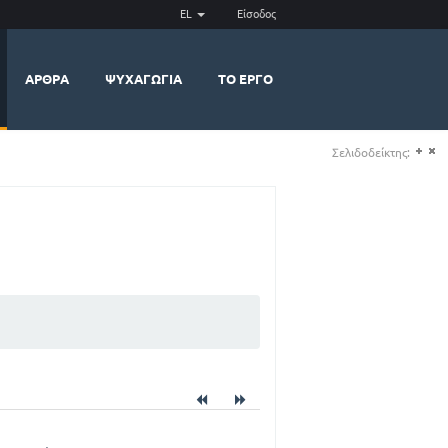
EL
Είσοδος
ΆΡΘΡΑ
ΨΥΧΑΓΩΓΊΑ
ΤΟ ΈΡΓΟ
Σελιδοδείκτης:
(+)
(-)