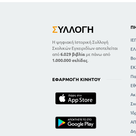
Σ
ΥΛΛΟΓΉ
Π
ΙΕ
Η ψηφιακή Ιστορική Συλλογή
Σχολικών Εγχειριδίων αποτελείται
ΕΛ
από
6.029 βιβλία
με πάνω από
Βο
1.000.000 σελίδες
.
ΕΚ
Πα
ΕΦΑΡΜΟΓΉ ΚΙΝΗΤΟΎ
Εθ
Ακ
Σχ
Ίδ
Α
Δη