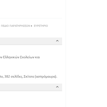
40
49
66
89
97
ΠΕΔΙΟ ΠΑΡΑΤΗΡΗΣΕΩΝ
»
ΕΥΡΕΤΗΡΙΟ
111
122
127
146
162
ν Ελληνικών Σχολείων και
167
182
195
217
λο, 382 σελίδες. Σκίτσα (ασπρόμαυρα).
238
245
251
265
279