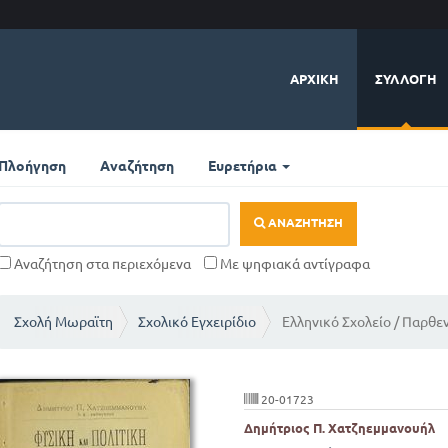
ΑΡΧΙΚΉ
ΣΥΛΛΟΓΉ
Πλοήγηση
Αναζήτηση
Ευρετήρια
ΑΝΑΖΉΤΗΣΗ
Αναζήτηση στα περιεχόμενα
Με ψηφιακά αντίγραφα
Σχολή Μωραϊτη
Σχολικό Εγχειρίδιο
Ελληνικό Σχολείο / Παρθε
20-01723
Δημήτριος Π. Χατζηεμμανουήλ