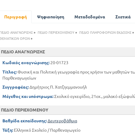
ΕΙΣΑΓΩΓΗ
ΜΕΣΗΜΒΡΙΝΗ ΕΥΡΩΠΗ
ΜΕΣΗ ΚΑΙ ΣΤΕΡΕΑ ΕΛΛΑΔΑ
Περιγραφή
Ψηφιοποίηση
Μεταδεδομένα
Σχετικά
ΝΟΜΟΣ ΕΥΡΥΤΑΝΙΑΣ
ΝΟΜΟΣ ΜΑΓΝΗΣΙΑΣ
ΠΕΔΙΟ ΑΝΑΓΝΩΡΙΣΗΣ
»
ΠΕΔΙΟ ΠΕΡΙΕΧΟΜΕΝΟΥ
»
ΠΕΔΙΟ ΠΛΗΡΟΦΟΡΙΩΝ ΕΚΔΟΣΗΣ
»
ΝΟΜΟΣ ΗΛΕΙΑΣ
ΘΕΜΑΤΙΚΩΝ ΟΡΩΝ
»
ΝΟΜΟΣ ΑΡΚΑΔΙΑΣ
ΠΕΔΙΟ ΑΝΑΓΝΩΡΙΣΗΣ
ΝΗΣΙΑ ΤΗΣ ΕΛΛΑΔΟΣ
ΕΥΡΩΠΑΙΚΗ ΤΟΥΡΚΙΑ
Κωδικός αναγνώρισης:
20-01723
Η ΗΠΕΙΡΟΣ
Τίτλος:
Φυσική και Πολιτική γεωγραφία προς χρήσιν των μαθητών τω
Η ΒΟΥΛΓΑΡΙΑ
Παρθεναγωγείων
ΙΤΑΛΙΑ
Συγγραφέας:
Δημήτριος Π. Χατζηεμμανουήλ
ΠΟΡΤΟΓΑΛΙΑ
ΚΑΤΩ ΧΩΡΕΣ
Μέγεθος και υπόστρωμα:
Σχολικό εγχειρίδιο, 21εκ., μαλακό εξώφυλ
ΒΟΡΕΙΟΣ ΕΥΡΩΠΗ
ΑΝΑΤΟΛΙΚΗ ΕΥΡΩΠΗ
ΠΕΔΙΟ ΠΕΡΙΕΧΟΜΕΝΟΥ
ΑΣΙΑ
Βαθμίδα εκπαίδευσης:
Δευτεροβάθμια
ΑΝΑΤΟΛΙΚΗ ΑΣΙΑ
Τάξη:
Ελληνικό Σχολείο / Παρθεναγωγείο
ΝΟΤΙΟΣ ΑΣΙΑ