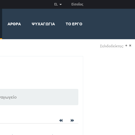
EL
Είσοδος
ΆΡΘΡΑ
ΨΥΧΑΓΩΓΊΑ
ΤΟ ΈΡΓΟ
Σελιδοδείκτης:
(+)
(-)
ναγωγείο