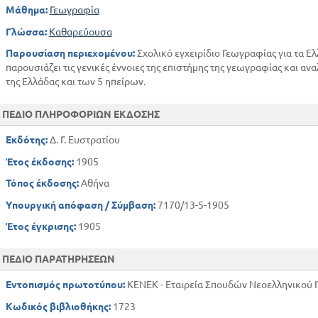
ΑΡΑΒΙΑ
Μάθημα:
Γεωγραφία
ΑΦΡΙΚΗ
Γλώσσα:
Καθαρεύουσα
ΒΟΡΕΙΟΣ ΑΦΡΙΚΗ
Παρουσίαση περιεχομένου:
Σχολικό εγχειρίδιο Γεωγραφίας για τα Ε
ΚΕΝΤΡΙΚΗ ΑΦΡΙΚΗ
παρουσιάζει τις γενικές έννοιες της επιστήμης της γεωγραφίας και αν
ΝΗΣΙΑ ΤΗΣ ΑΦΡΙΚΗΣ
της Ελλάδας και των 5 ηπείρων.
ΚΕΝΤΡΙΚΗ ΑΜΕΡΙΚΗ
ΠΕΔΙΟ ΠΛΗΡΟΦΟΡΙΩΝ ΕΚΔΟΣΗΣ
Εκδότης:
Δ. Γ. Ευστρατίου
Έτος έκδοσης:
1905
Τόπος έκδοσης:
Αθήνα
Υπουργική απόφαση / Σύμβαση:
7170/13-5-1905
Έτος έγκρισης:
1905
ΠΕΔΙΟ ΠΑΡΑΤΗΡΗΣΕΩΝ
Εντοπισμός πρωτοτύπου:
ΚΕΝΕΚ - Εταιρεία Σπουδών Νεοελληνικού Π
Κωδικός βιβλιοθήκης:
1723