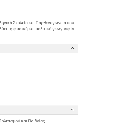
304
308
314
λληνικά Σχολεία και Παρθεναγωγεία που
325
αλύει τη φυσική και πολιτική γεωγραφία
334
346
ολιτισμού και Παιδείας