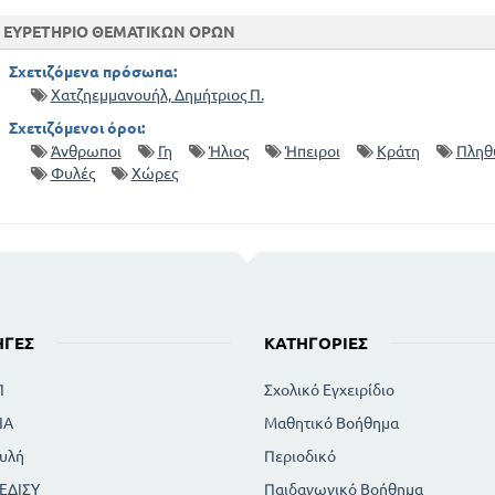
ΕΥΡΕΤΗΡΙΟ ΘΕΜΑΤΙΚΩΝ ΟΡΩΝ
Σχετιζόμενα πρόσωπα:
Χατζηεμμανουήλ, Δημήτριος Π.
Σχετιζόμενοι όροι:
Άνθρωποι
Γη
Ήλιος
Ήπειροι
Κράτη
Πληθ
Φυλές
Χώρες
ΗΓΈΣ
ΚΑΤΗΓΟΡΊΕΣ
Π
Σχολικό Εγχειρίδιο
ΙΑ
Μαθητικό Βοήθημα
υλή
Περιοδικό
ΕΔΙΣΥ
Παιδαγωγικό Βοήθημα