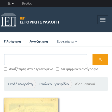
EL
Είσοδος
ΙΕΠ
Toggl
ΙΣΤΟΡΙΚΉ ΣΥΛΛΟΓΉ
navig
Πλοήγηση
Αναζήτηση
Ευρετήρια
Αναζήτηση στα περιεχόμενα
Με ψηφιακά αντίγραφα
Σχολή Μωραϊτη
Σχολικό Εγχειρίδιο
Δ' Δημοτικού