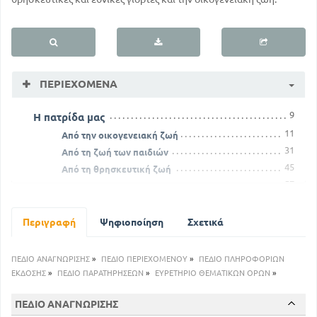
ΠΕΡΙΕΧΌΜΕΝΑ
9
Η πατρίδα μας
11
Από την οικογενειακή ζωή
31
Από τη ζωή των παιδιών
45
Από τη θρησκευτική ζωή
57
Από την κοινωνική ζωή
71
Από την αγροτική και θαλασσινή ζωή
85
Από τις εθνικές παραδόσεις
Περιγραφή
Ψηφιοποίηση
Σχετικά
97
Από τη ζωή των Αρχαίων
105
Από τη νέα εθνική μας ζωή
ΠΕΔΙΟ ΑΝΑΓΝΩΡΙΣΗΣ
»
ΠΕΔΙΟ ΠΕΡΙΕΧΟΜΕΝΟΥ
»
ΠΕΔΙΟ ΠΛΗΡΟΦΟΡΙΩΝ
135
Οι φίλοι μας τα πουλιά
ΕΚΔΟΣΗΣ
»
ΠΕΔΙΟ ΠΑΡΑΤΗΡΗΣΕΩΝ
»
ΕΥΡΕΤΗΡΙΟ ΘΕΜΑΤΙΚΩΝ ΟΡΩΝ
»
143
Οι Μύθοι
149
ΠΕΔΙΟ ΑΝΑΓΝΩΡΙΣΗΣ
Από την οικογενειακή ζωή