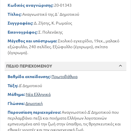
159
Από την κοινωνική ζωή
Κωδικός αναγνώρισης:
20-01343
181
Από τη θρησκευτική ζωή
Τίτλος:
Αναγνωστικό της Δ΄ Δημοτικού
191
Από τον βίο των Αρχαίων
217
Συγγραφέας:
Δ. Ζήσης, Κ. Ρωμαίος
Από την Ελληνική φύση
223
Πολιτιστικά έργα
Εικονογράφος:
Σ. Πολενάκης
227
Η Πατριωτικές σελίδες
Μέγεθος και υπόστρωμα:
Σχολικό εγχειρίδιο, 19εκ., μαλακό
εξώφυλλο, 240 σελίδες. Εξώφυλλο (έγχρωμο), σκίτσα
(έγχρωμα).
ΠΕΔΙΟ ΠΕΡΙΕΧΟΜΕΝΟΥ
Βαθμίδα εκπαίδευσης:
Πρωτοβάθμια
Τάξη:
Δ' Δημοτικού
Μάθημα:
Νέα Ελληνικά
Γλώσσα:
Δημοτική
Παρουσίαση περιεχομένου:
Αναγνωστικό Δ' Δημοτικού που
περιλαμβάνει πεζά και ποιήματα Ελλήνων λογοτεχνών
εμπνευσμένα από την ζωή στην ύπαιθρο, τις θρησκευτικές και
εθνικές γιορτές και την οικογενειακή ζωή.