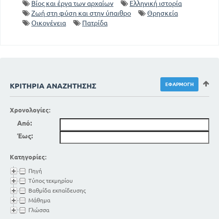
Βίος και έργα των αρχαίων
Ελληνική ιστορία
Ζωή στη φύση και στην ύπαιθρο
Θρησκεία
Οικογένεια
Πατρίδα
ΚΡΙΤΉΡΙΑ ΑΝΑΖΉΤΗΣΗΣ
Χρονολογίες:
Από:
Έως:
Κατηγορίες:
Πηγή
Τύπος τεκμηρίου
Βαθμίδα εκπαίδευσης
Μάθημα
Γλώσσα