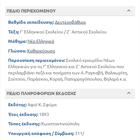
102
Η καμέλλια
ΠΕΔΙΟ ΠΕΡΙΕΧΟΜΕΝΟΥ
109
Η τυφλή ανθοπώλης
111
Σωκράτης και Αριστοφάνης
Βαθμίδα εκπαίδευσης:
Δευτεροβάθμια
121
Γαλάτεια
Τάξη:
Γ' Ελληνικού Σχολείου / Ζ΄ Αστικού Σχολείου
132
Ο Λίνος
Μάθημα:
Νέα Ελληνικά
135
Τι λέει η θάλασσα ;
Γλώσσα:
Καθαρεύουσα
136
Επί την ανακομιδή των λειψάνων του Κοραή
139
Η σωτηρία του Αρίονος
Παρουσίαση περιεχομένου:
Σχολικό εγχειρίδιο Νέων
144
Ελληνικών για τις Γ' Ελληνικού και Ζ΄ Αστικού Σχολείου που
Το μάτι και το χέρι
περιλαμβάνει πεζά και ποιήματα των Α. Ραγκαβή, Βαλαωρίτη,
145
Προς την Ευανθία Καϊρή
Σούτσου, Παράσχου, Κοραή, Παπαρρηγόπουλου, Βηλαρά κ.α.
152
Ο Μώκος
156
Ο άνθρωπος και τα ζώα
ΠΕΔΙΟ ΠΛΗΡΟΦΟΡΙΩΝ ΕΚΔΟΣΗΣ
Εκδότης:
Αφοί Κ. Σφύρα
Έτος έκδοσης:
1893
Τόπος έκδοσης:
Κωνσταντινούπολη
Υπουργική απόφαση / Σύμβαση:
311/