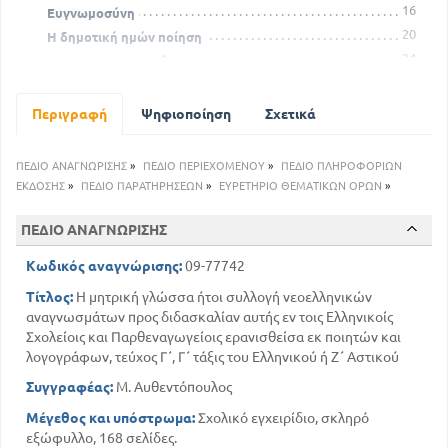
16
Ευγνωμοσύνη
20
Η δημοτική ημών ποίηση
24
Της Άρτας το γιοφύρι
26
Σαββατόβραδο
27
Χαρακτηρισμός Ανδρέα Μουστοξύδη
Περιγραφή
Ψηφιοποίηση
Σχετικά
34
Διονυσίου πλους
49
Το δένδρο μου
ΠΕΔΙΟ ΑΝΑΓΝΩΡΙΣΗΣ
»
ΠΕΔΙΟ ΠΕΡΙΕΧΟΜΕΝΟΥ
»
ΠΕΔΙΟ ΠΛΗΡΟΦΟΡΙΩΝ
50
Τύχη Ομήρου
ΕΚΔΟΣΗΣ
»
ΠΕΔΙΟ ΠΑΡΑΤΗΡΗΣΕΩΝ
»
ΕΥΡΕΤΗΡΙΟ ΘΕΜΑΤΙΚΩΝ ΟΡΩΝ
»
61
Επιτάφιος θρήνος
62
ΠΕΔΙΟ ΑΝΑΓΝΩΡΙΣΗΣ
Ο μέγας επαίτης
65
Επικήδειος Ζαλοκώστα
Κωδικός αναγνώρισης:
09-77742
70
Μαρία Δοξαπατρή
Τίτλος:
Η μητρική γλώσσα ήτοι συλλογή νεοελληνικών
79
Το ρόδον
αναγνωσμάτων προς διδασκαλίαν αυτής εν τοις Ελληνικοίς
80
Λόγος επιτάφειος στον ποιητή Παράσχο
Σχολείοις και Παρθεναγωγείοις ερανισθείσα εκ ποιητών και
83
Στρατής Καλοπίχειρος
λογογράφων, τεύχος Γ΄, Γ΄ τάξις του Ελληνικού ή Ζ΄ Αστικού
91
Εις το θέατρον του Διονύσου
Συγγραφέας:
Μ. Αυθεντόπουλος
93
Τι είναι φιλοκαλία
Μέγεθος και υπόστρωμα:
Σχολικό εγχειρίδιο, σκληρό
98
Προς τον φίλο μου Παράσχο
εξώφυλλο, 168 σελίδες.
100
Τω φίλω Βαλαωριτη