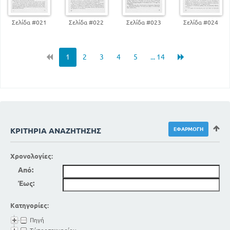
κόμματα
34
Σελίδα #021
Σελίδα #022
Σελίδα #023
Σελίδα #024
Κεφάλαιο 3
41
Καθήκοντα του πολίτη και του ατόμου
43
Ατομικές ελευθερίες
1
2
3
4
5
... 14
Συναθροίσεις - σωματεία - συνδικάτα -
συνεταιρισμοί
64
Κεφάλαιο 4
76
Υποχρεώσεις της πολιτείας
77
Μέριμνα του κράτους για τους πολίτες
83
ΚΡΙΤΉΡΙΑ ΑΝΑΖΉΤΗΣΗΣ
Κοινωνικά δικαιώματα
88
Κοινές υποχρεώσεις του πολίτη και της πολιτείας
Κεφάλαιο 5
Χρονολογίες:
92
Νομοθετική εξουσία
Από:
Κεφάλαιο 6
Έως:
104
Εκτελεστική εξουσία
Κατηγορίες:
Κεφάλαιο 7
119
Διοικητική οργάνωση του κράτους
Πηγή