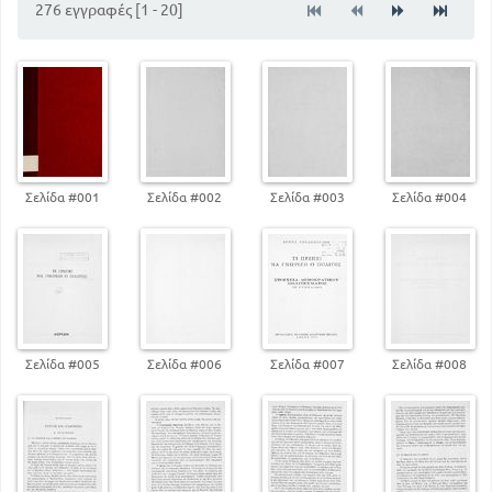
38
276 εγγραφές [1 - 20]
Κεφάλαιο 3
45
Καθήκοντα του πολίτη και του ατόμου
47
Ατομικές ελευθερίες
Συναθροίσεις - σωματεία - συνδικάτα -
συνεταιρισμοί
68
Κεφάλαιο 4
78
Υποχρεώσεις της πολιτείας
Σελίδα #001
Σελίδα #002
Σελίδα #003
Σελίδα #004
79
Μέριμνα του κράτους για τους πολίτες
85
Κοινωνικά δικαιώματα
88
Κοινές υποχρεώσεις του πολίτη και της πολιτείας
Κεφάλαιο 5
92
Νομοθετική εξουσία
Κεφάλαιο 6
Σελίδα #005
Σελίδα #006
Σελίδα #007
Σελίδα #008
104
Εκτελεστική εξουσία
Κεφάλαιο 7
119
Διοικητική οργάνωση του κράτους
Κεφάλαιο 8