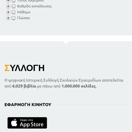
Τύπος τεκμηρίου
Κεφάλαιο 8
Βαθμίδα εκπαίδευσης
Η διοίκηση του κράτους και η τοπική αυτοδιοίκηση
Μάθημα
126
Γλώσσα
Κεφάλαιο 9
137
Δικαστική εξουσία
Κεφάλαιο 10
150
Η άμυνα τηε χώρας
Κεφάλαιο 11
155
Η Ελλάδα και τα άλλα κράτη
Κεφάλαιο 12
Σ
ΥΛΛΟΓΉ
165
Τα οικονομικά του κράτους
185
Παράρτημα
Η ψηφιακή Ιστορική Συλλογή Σχολικών Εγχειριδίων αποτελείται
από
6.029 βιβλία
με πάνω από
1.000.000 σελίδες
.
ΕΦΑΡΜΟΓΉ ΚΙΝΗΤΟΎ