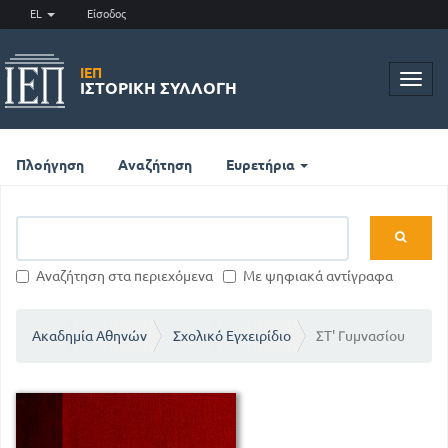
EL
Είσοδος
ΙΕΠ
Toggl
ΙΣΤΟΡΙΚΉ ΣΥΛΛΟΓΉ
navig
Πλοήγηση
Αναζήτηση
Ευρετήρια
Αναζήτηση στα περιεχόμενα
Με ψηφιακά αντίγραφα
Ακαδημία Αθηνών
Σχολικό Εγχειρίδιο
ΣΤ' Γυμνασίου