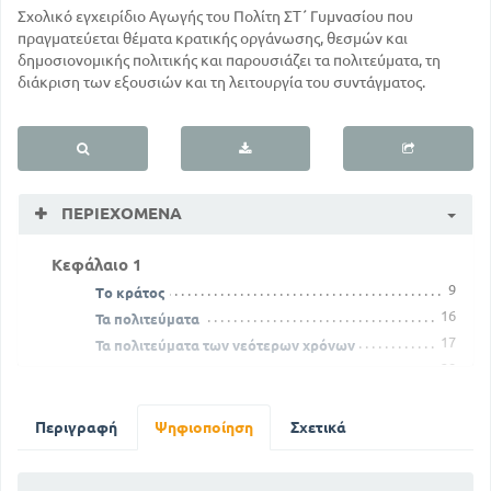
Σχολικό εγχειρίδιο Αγωγής του Πολίτη ΣΤ΄ Γυμνασίου που
πραγματεύεται θέματα κρατικής οργάνωσης, θεσμών και
δημοσιονομικής πολιτικής και παρουσιάζει τα πολιτεύματα, τη
διάκριση των εξουσιών και τη λειτουργία του συντάγματος.
ΠΕΡΙΕΧΌΜΕΝΑ
Κεφάλαιο 1
9
Το κράτος
16
Τα πολιτεύματα
17
Τα πολιτεύματα των νεότερων χρόνων
28
Συνταγματική ιστορία της νεότερης Ελλάδας
Κεφάλαιο 2
34
Περιγραφή
Η λαϊκή κυριαρχία και η καθολική ψηφοφορία
Ψηφιοποίηση
Σχετικά
Το αντιπροσωπευτικό σύστημα και τα πολιτικά
κόμματα