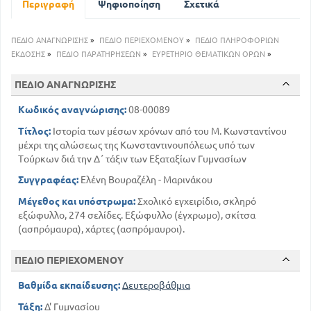
Περιγραφή
Ψηφιοποίηση
Σχετικά
104
56
Τα Δυτικά κράτη
113
Η δυναστεία των Ισαύρων
ΠΕΔΙΟ ΑΝΑΓΝΩΡΙΣΗΣ
»
ΠΕΔΙΟ ΠΕΡΙΕΧΟΜΕΝΟΥ
»
ΠΕΔΙΟ ΠΛΗΡΟΦΟΡΙΩΝ
Θρησκευτική πολιτική των αυτοκρατόρων του
Βυζαντίουαπό 641 έως 867
ΕΚΔΟΣΗΣ
»
ΠΕΔΙΟ ΠΑΡΑΤΗΡΗΣΕΩΝ
»
ΕΥΡΕΤΗΡΙΟ ΘΕΜΑΤΙΚΩΝ ΟΡΩΝ
»
140
129
Η Μακεδονική δυναστεία
ΠΕΔΙΟ ΑΝΑΓΝΩΡΙΣΗΣ
161
Οι χρόνοι των Κομνηνών
175
Η δυναστεία των Αγγέλων
Κωδικός αναγνώρισης:
08-00089
195
Η Δύση
Τίτλος:
Ιστορία των μέσων χρόνων από του Μ. Κωνσταντίνου
213
Η Ευρώπη
μέχρι της αλώσεως της Κωνσταντινουπόλεως υπό των
225
Φραγκοκρατία και Βυζάντιο
Τούρκων διά την Δ΄ τάξιν των Εξαταξίων Γυμνασίων
233
Η πτώση του Βυζαντινού κράτους
Συγγραφέας:
Ελένη Βουραζέλη - Μαρινάκου
251
Βυζαντινός πολιτισμός
Μέγεθος και υπόστρωμα:
Σχολικό εγχειρίδιο, σκληρό
262
Πίνακας εικόνων και χαρτών
εξώφυλλο, 274 σελίδες. Εξώφυλλο (έγχρωμο), σκίτσα
(ασπρόμαυρα), χάρτες (ασπρόμαυροι).
ΠΕΔΙΟ ΠΕΡΙΕΧΟΜΕΝΟΥ
Βαθμίδα εκπαίδευσης:
Δευτεροβάθμια
Τάξη:
Δ' Γυμνασίου