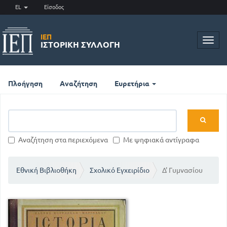
EL
Είσοδος
ΙΕΠ
Toggl
ΙΣΤΟΡΙΚΉ ΣΥΛΛΟΓΉ
navig
Πλοήγηση
Αναζήτηση
Ευρετήρια
Αναζήτηση στα περιεχόμενα
Με ψηφιακά αντίγραφα
Εθνική Βιβλιοθήκη
Σχολικό Εγχειρίδιο
Δ' Γυμνασίου