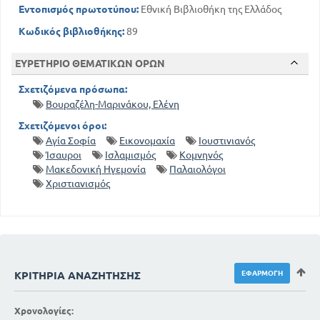
Εντοπισμός πρωτοτύπου:
Εθνική Βιβλιοθήκη της Ελλάδος
Κωδικός βιβλιοθήκης:
89
ΕΥΡΕΤΗΡΙΟ ΘΕΜΑΤΙΚΩΝ ΟΡΩΝ
Σχετιζόμενα πρόσωπα:
Βουραζέλη-Μαρινάκου, Ελένη
Σχετιζόμενοι όροι:
Αγία Σοφία
Εικονομαχία
Ιουστινιανός
Ίσαυροι
Ισλαμισμός
Κομνηνός
Μακεδονική Ηγεμονία
Παλαιολόγοι
Χριστιανισμός
ΚΡΙΤΉΡΙΑ ΑΝΑΖΉΤΗΣΗΣ
Χρονολογίες: