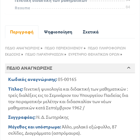
Γενετική διδακτική των μαθηματικών
84
Resume
Περιγραφή
Ψηφιοποίηση
Σχετικά
ΠΕΔΙΟ ΑΝΑΓΝΩΡΙΣΗΣ
»
ΠΕΔΙΟ ΠΕΡΙΕΧΟΜΕΝΟΥ
»
ΠΕΔΙΟ ΠΛΗΡΟΦΟΡΙΩΝ
ΕΚΔΟΣΗΣ
»
ΠΕΔΙΟ ΠΑΡΑΤΗΡΗΣΕΩΝ
»
ΕΥΡΕΤΗΡΙΟ ΘΕΜΑΤΙΚΩΝ ΟΡΩΝ
»
ΠΕΔΙΟ ΑΝΑΓΝΩΡΙΣΗΣ
Κωδικός αναγνώρισης:
05-00165
Τίτλος:
Γενετική ψυχολογία και διδακτική των μαθηματικών :
τρείς διαλέξεις εις το Σεμινάριον του Υπουργείου Παιδείας δια
την πειραματικήν μελέτην και διδασκαλίαν των νέων
μαθηματικών κατά Σεπτέμβριον 1962 /
Συγγραφέας:
Ν. Δ. Σωτηράκης
Μέγεθος και υπόστρωμα:
Άλλο, μαλακό εξώφυλλο, 87
σελίδες. Διαγράμματα (ασπρόμαυρα).