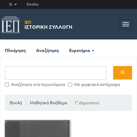
EL
Είσοδος
ΙΕΠ
Toggl
ΙΣΤΟΡΙΚΉ ΣΥΛΛΟΓΉ
navig
Πλοήγηση
Αναζήτηση
Ευρετήρια
Αναζήτηση στα περιεχόμενα
Με ψηφιακά αντίγραφα
Βουλή
Μαθητικό Βοήθημα
Γ' Δημοτικού