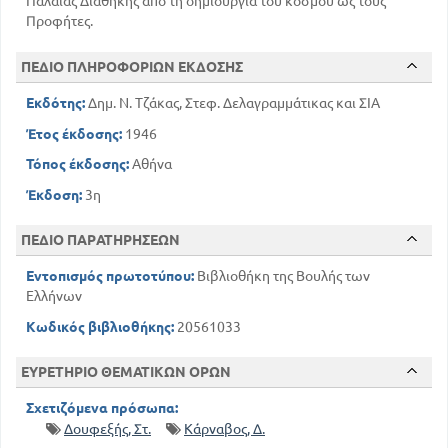
Παλαιάς Διαθήκης από τη δημιουργία του κόσμου ως τους
Προφήτες.
ΠΕΔΙΟ ΠΛΗΡΟΦΟΡΙΩΝ ΕΚΔΟΣΗΣ
Εκδότης:
Δημ. Ν. Τζάκας, Στεφ. Δελαγραμμάτικας και ΣΙΑ
Έτος έκδοσης:
1946
Τόπος έκδοσης:
Αθήνα
Έκδοση:
3η
ΠΕΔΙΟ ΠΑΡΑΤΗΡΗΣΕΩΝ
Εντοπισμός πρωτοτύπου:
Βιβλιοθήκη της Βουλής των
Ελλήνων
Κωδικός βιβλιοθήκης:
20561033
ΕΥΡΕΤΗΡΙΟ ΘΕΜΑΤΙΚΩΝ ΟΡΩΝ
Σχετιζόμενα πρόσωπα:
Δουφεξής, Στ.
Κάρναβος, Δ.