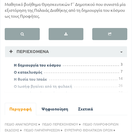
Μαθητικό βοήθημα Θρησκευτικών Γ΄ Δημοτικού που συνιστά μία
εξιστόρηση της Παλαιάς Διαθήκης από τη δημιουργία του κόσμου
ως τους Προφήτες.
ΠΕΡΙΕΧΌΜΕΝΑ
3
Η δημιουργία του κόσμου
7
Ο κατακλυσμός
14
Η θυσία του Ισαάκ
26
Ο Ιωσήφ βγαίνει από τη φυλακή
34
Ο Μωυσής φεύγει από την Αίγυπτο
40
Κριτές
56
Η διαίρεση του βασιλείου
Περιγραφή
Ψηφιοποίηση
Σχετικά
ΠΕΔΙΟ ΑΝΑΓΝΩΡΙΣΗΣ
»
ΠΕΔΙΟ ΠΕΡΙΕΧΟΜΕΝΟΥ
»
ΠΕΔΙΟ ΠΛΗΡΟΦΟΡΙΩΝ
ΕΚΔΟΣΗΣ
»
ΠΕΔΙΟ ΠΑΡΑΤΗΡΗΣΕΩΝ
»
ΕΥΡΕΤΗΡΙΟ ΘΕΜΑΤΙΚΩΝ ΟΡΩΝ
»