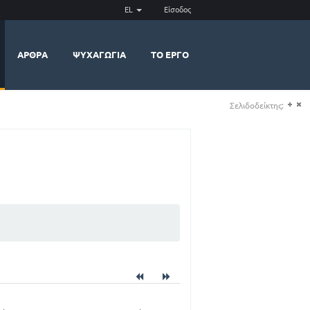
EL
Είσοδος
ΆΡΘΡΑ
ΨΥΧΑΓΩΓΊΑ
ΤΟ ΈΡΓΟ
Σελιδοδείκτης:
(+)
(-)