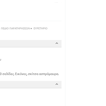
27
31
46
60
ΠΕΔΙΟ ΠΑΡΑΤΗΡΗΣΕΩΝ
»
ΕΥΡΕΤΗΡΙΟ
94
116
121
132
υ
137
141
σελίδες. Εικόνες, σκίτσα ασπρόμαυρα.