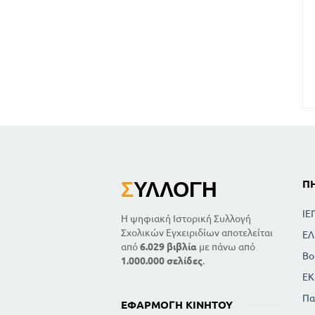
Σ
ΥΛΛΟΓΉ
Π
ΙΕ
Η ψηφιακή Ιστορική Συλλογή
Σχολικών Εγχειριδίων αποτελείται
ΕΛ
από
6.029 βιβλία
με πάνω από
Βο
1.000.000 σελίδες
.
ΕΚ
Πα
ΕΦΑΡΜΟΓΉ ΚΙΝΗΤΟΎ