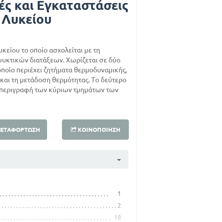
ές και Εγκαταστάσεις
ύ Λυκείου
υκείου το οποίο ασχολείται με τη
ψυκτικών διατάξεων. Χωρίζεται σε δύο
οποίο περιέχει ζητήματα θερμοδυναμικής,
αι τη μετάδοση θερμότητας. Το δεύτερο
κή περιγραφή των κύριων τμημάτων των
ΕΤΑΦΌΡΤΩΣΗ
ΚΟΙΝΟΠΟΊΗΣΗ
1
2
18