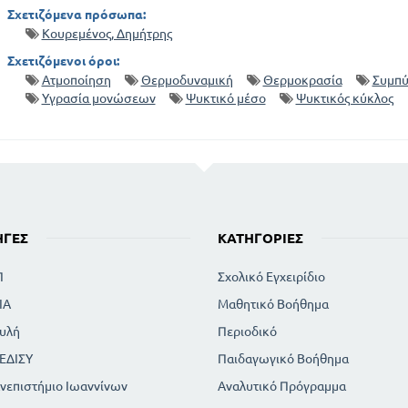
Σχετιζόμενα πρόσωπα:
Κουρεμένος, Δημήτρης
Σχετιζόμενοι όροι:
Ατμοποίηση
Θερμοδυναμική
Θερμοκρασία
Συμπ
Υγρασία μονώσεων
Ψυκτικό μέσο
Ψυκτικός κύκλος
ΗΓΈΣ
ΚΑΤΗΓΟΡΊΕΣ
Π
Σχολικό Εγχειρίδιο
ΙΑ
Μαθητικό Βοήθημα
υλή
Περιοδικό
ΕΔΙΣΥ
Παιδαγωγικό Βοήθημα
νεπιστήμιο Ιωαννίνων
Αναλυτικό Πρόγραμμα