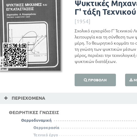
Ψυκτικές Μηχαν
Γ' τάξη Τεχνικο
[1954]
Σχολικό εγχειρίδιο Γ' Τεχνικού Λ
λειτουργία και τη σύνθεση των 
μέρη. Το θεωρητικό κομμάτι το 
τη γνώση των ψυκτικών μέσων κ
μέρος, περιέχει την τεχνολογι
ψυκτικών διατάξεων.
ΠΡΟΒΟΛΉ
Μ
ΠΕΡΙΕΧΌΜΕΝΑ
ΘΕΩΡΗΤΙΚΕΣ ΓΝΩΣΕΙΣ
Θερμοδυναμική
Θερμοκρασία
Τεχνικό έργο