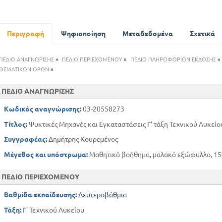
Κυκλικές μεταβολές
Ισόογκη μεταβολή
Ψυκτικός κύκλος
Περιγραφή
Ψηφιοποίηση
Μεταδεδομένα
Σχετικά
Ψυκτικά μέσα
Ονομασία ψυκτικών μέσων
ΠΕΔΙΟ ΑΝΑΓΝΩΡΙΣΗΣ
»
ΠΕΔΙΟ ΠΕΡΙΕΧΟΜΕΝΟΥ
»
ΠΕΔΙΟ ΠΛΗΡΟΦΟΡΙΩΝ ΕΚΔΟΣΗΣ
»
Θερμική σύγκριση ψυκτικών μέσων
ΘΕΜΑΤΙΚΩΝ ΟΡΩΝ
»
Μίγματα ψυκτικών μέσων
ΠΕΔΙΟ ΑΝΑΓΝΩΡΙΣΗΣ
Μετάδοση θερμότητας
Αγωγή
Κωδικός αναγνώρισης:
03-20558273
Συναγωγή
Τίτλος:
Ψυκτικές Μηχανές και Εγκαταστάσεις Γ' τάξη Τεχνικού Λυκείο
Συναγωγή νερού
Συγγραφέας:
Δημήτρης Κουρεμένος
Ακτινοβολία
Μέγεθος και υπόστρωμα:
Μαθητικό βοήθημα, μαλακό εξώφυλλο, 150 
ΠΕΔΙΟ ΠΕΡΙΕΧΟΜΕΝΟΥ
Βαθμίδα εκπαίδευσης:
Δευτεροβάθμια
Τάξη:
Γ' Τεχνικού Λυκείου