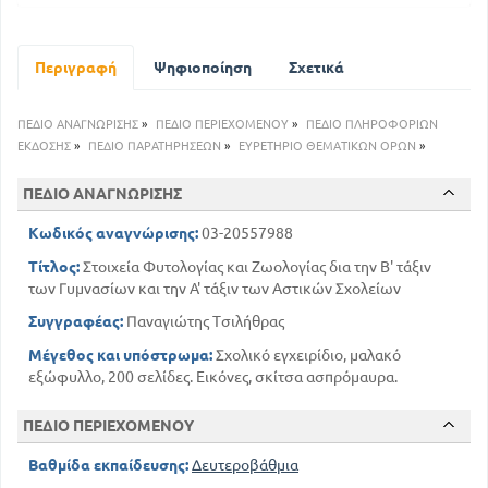
ΔΙΚΟΤΥΛΗΔΟΝΑ
13
ΧΩΡΙΣΤΟΠΕΤΑΛΑ
63
ΣΥΜΠΕΤΑΛΑ
Περιγραφή
Ψηφιοποίηση
Σχετικά
80
ΑΠΕΤΑΛΑ
83
ΜΟΝΟΚΟΤΥΛΗΔΟΝΑ
ΠΕΔΙΟ ΑΝΑΓΝΩΡΙΣΗΣ
»
ΠΕΔΙΟ ΠΕΡΙΕΧΟΜΕΝΟΥ
»
ΠΕΔΙΟ ΠΛΗΡΟΦΟΡΙΩΝ
89
ΣΠΟΡΙΟΦΥΤΑ Η ΚΡΥΨΙΓΟΝΑ
ΕΚΔΟΣΗΣ
»
ΠΕΔΙΟ ΠΑΡΑΤΗΡΗΣΕΩΝ
»
ΕΥΡΕΤΗΡΙΟ ΘΕΜΑΤΙΚΩΝ ΟΡΩΝ
»
ΤΟ ΒΑΣΙΛΕΙΟ ΤΩΝ ΖΩΩΝ
97
ΠΕΔΙΟ ΑΝΑΓΝΩΡΙΣΗΣ
ΣΠΟΝΔΥΛΩΤΑ
97
ΣΑΡΚΟΦΑΓΑ
Κωδικός αναγνώρισης:
03-20557988
131
ΠΤΗΝΑ
Τίτλος:
Στοιχεία Φυτολογίας και Ζωολογίας δια την Β' τάξιν
149
ΕΡΠΕΤΑ
των Γυμνασίων και την Α' τάξιν των Αστικών Σχολείων
155
ΑΣΠΟΝΔΥΛΑ
Συγγραφέας:
Παναγιώτης Τσιλήθρας
175
ΟΙ ΛΕΙΤΟΥΡΓΙΕΣ ΤΩΝ ΣΩΜΑΤΩΝ ΤΩΝ ΖΩΩΝ
Μέγεθος και υπόστρωμα:
Σχολικό εγχειρίδιο, μαλακό
εξώφυλλο, 200 σελίδες. Εικόνες, σκίτσα ασπρόμαυρα.
ΠΕΔΙΟ ΠΕΡΙΕΧΟΜΕΝΟΥ
Βαθμίδα εκπαίδευσης:
Δευτεροβάθμια