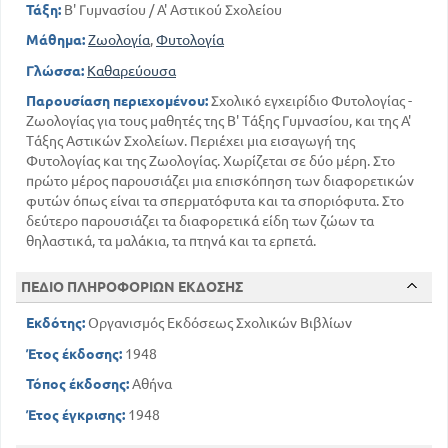
Τάξη:
Β' Γυμνασίου / Α' Αστικού Σχολείου
Μάθημα:
Ζωολογία
,
Φυτολογία
Γλώσσα:
Καθαρεύουσα
Παρουσίαση περιεχομένου:
Σχολικό εγχειρίδιο Φυτολογίας -
Ζωολογίας για τους μαθητές της Β' Τάξης Γυμνασίου, και της Α'
Τάξης Αστικών Σχολείων. Περιέχει μια εισαγωγή της
Φυτολογίας και της Ζωολογίας. Χωρίζεται σε δύο μέρη. Στο
πρώτο μέρος παρουσιάζει μια επισκόπηση των διαφορετικών
φυτών όπως είναι τα σπερματόφυτα και τα σποριόφυτα. Στο
δεύτερο παρουσιάζει τα διαφορετικά είδη των ζώων τα
θηλαστικά, τα μαλάκια, τα πτηνά και τα ερπετά.
ΠΕΔΙΟ ΠΛΗΡΟΦΟΡΙΩΝ ΕΚΔΟΣΗΣ
Εκδότης:
Οργανισμός Εκδόσεως Σχολικών Βιβλίων
Έτος έκδοσης:
1948
Τόπος έκδοσης:
Αθήνα
Έτος έγκρισης:
1948