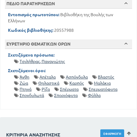
ΠΕΔΙΟ ΠΑΡΑΤΗΡΗΣΕΩΝ
Εντοπισμός πρωτοτύπου:
Βιβλιοθήκη της Βουλής των
Ελλήνων
Κωδικός βιβλιοθήκης:
20557988
ΕΥΡΕΤΗΡΙΟ ΘΕΜΑΤΙΚΩΝ ΟΡΩΝ
Σχετιζόμενα πρόσωπα:
Τσιλήθρας, Παναγιώτης
Σχετιζόμενοι όροι:
Άνθη
Απέταλα
Ασπόνδυλα
Βλαστός
Ζώα
Θηλαστικά
Καρπός
Μαλάκια
Πτηνά
Ρίζα
Σπέρματα
Σπερματόφυτα
Σπονδυλωτά
Σποριόφυτα
Φύλλα
ΚΡΙΤΉΡΙΑ ΑΝΑΖΉΤΗΣΗΣ