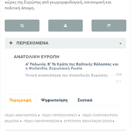
χώρες της Ευρώπης από γεωμορφολογική, οικονομική και
πολιτική άποψη.
ΠΕΡΙΕΧΌΜΕΝΑ
ΑΝΑΤΟΛΙΚΗ ΕΥΡΩΠΗ
Α' Πολωνία. Β' Τα Κράτη της Βαλτικής θάλασσας και
η Φινλανδία. Ευρωπαική Ρωσία
194
Γενική ανασκόπηση της Ανατολικής Ευρώπης
212
ΒΟΡΕΙΟΣ ΕΥΡΩΠΗ
213
Σκανδιναυική Χερσονησος
Περιγραφή
Ψηφιοποίηση
Σχετικά
220
Δανική Χερσόνησος
224
Γενική ανασκόπηση της Ευρώπης
ΠΕΔΙΟ ΑΝΑΓΝΩΡΙΣΗΣ
»
ΠΕΔΙΟ ΠΕΡΙΕΧΟΜΕΝΟΥ
»
ΠΕΔΙΟ ΠΛΗΡΟΦΟΡΙΩΝ
Η Ελλάδα ως Μεσογειακό και Ευρωπαικό Κράτος
ΕΚΔΟΣΗΣ
»
ΠΕΔΙΟ ΠΑΡΑΤΗΡΗΣΕΩΝ
»
ΕΥΡΕΤΗΡΙΟ ΘΕΜΑΤΙΚΩΝ ΟΡΩΝ
»
238
236
Ο Ελληνισμός τη σήμερο στην Ευρώπη
238
Πίνακας του Ελληνισμού Ευρώπης