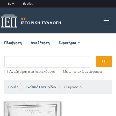
EL
Είσοδος
ΙΕΠ
Toggl
ΙΣΤΟΡΙΚΉ ΣΥΛΛΟΓΉ
navig
Πλοήγηση
Αναζήτηση
Ευρετήρια
Αναζήτηση στα περιεχόμενα
Με ψηφιακά αντίγραφα
Βουλή
Σχολικό Εγχειρίδιο
Β' Γυμνασίου