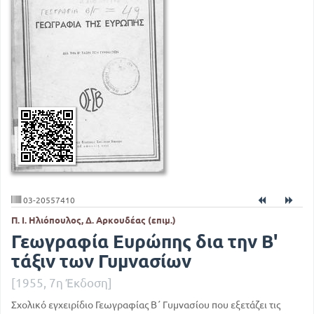
03-20557410
Π. Ι. Ηλιόπουλος, Δ. Αρκουδέας (επιμ.)
Γεωγραφία Ευρώπης δια την Β'
τάξιν των Γυμνασίων
[1955, 7η Έκδοση]
Σχολικό εγχειρίδιο Γεωγραφίας Β΄ Γυμνασίου που εξετάζει τις