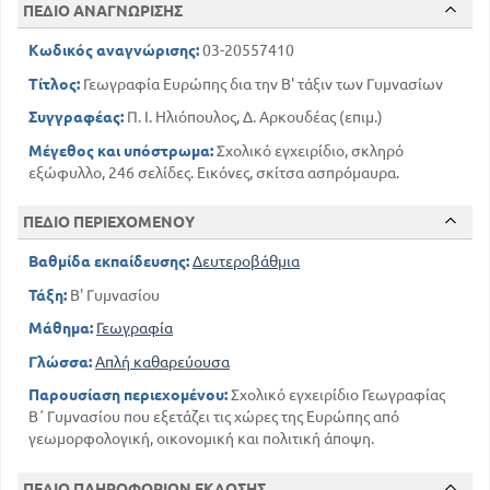
ΠΕΔΙΟ ΑΝΑΓΝΩΡΙΣΗΣ
Κωδικός αναγνώρισης:
03-20557410
Τίτλος:
Γεωγραφία Ευρώπης δια την Β' τάξιν των Γυμνασίων
Συγγραφέας:
Π. Ι. Ηλιόπουλος, Δ. Αρκουδέας (επιμ.)
Μέγεθος και υπόστρωμα:
Σχολικό εγχειρίδιο, σκληρό
εξώφυλλο, 246 σελίδες. Εικόνες, σκίτσα ασπρόμαυρα.
ΠΕΔΙΟ ΠΕΡΙΕΧΟΜΕΝΟΥ
Βαθμίδα εκπαίδευσης:
Δευτεροβάθμια
Τάξη:
Β' Γυμνασίου
Μάθημα:
Γεωγραφία
Γλώσσα:
Απλή καθαρεύουσα
Παρουσίαση περιεχομένου:
Σχολικό εγχειρίδιο Γεωγραφίας
Β΄ Γυμνασίου που εξετάζει τις χώρες της Ευρώπης από
γεωμορφολογική, οικονομική και πολιτική άποψη.
ΠΕΔΙΟ ΠΛΗΡΟΦΟΡΙΩΝ ΕΚΔΟΣΗΣ