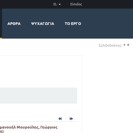
EL
Είσοδος
ΆΡΘΡΑ
ΨΥΧΑΓΩΓΊΑ
ΤΟ ΈΡΓΟ
Σελιδοδείκτης:
(+)
(-)
μμανουήλ Μουρούλης, Γεώργιος
η)