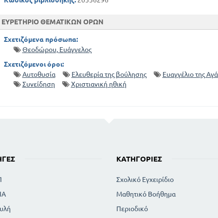
ΕΥΡΕΤΗΡΙΟ ΘΕΜΑΤΙΚΩΝ ΟΡΩΝ
Σχετιζόμενα πρόσωπα:
Θεοδώρου, Ευάγγελος
Σχετιζόμενοι όροι:
Αυτοθυσία
Ελευθερία της βούλησης
Ευαγγέλιο της Αγ
Συνείδηση
Χριστιανική ηθική
ΗΓΈΣ
ΚΑΤΗΓΟΡΊΕΣ
Π
Σχολικό Εγχειρίδιο
ΙΑ
Μαθητικό Βοήθημα
υλή
Περιοδικό