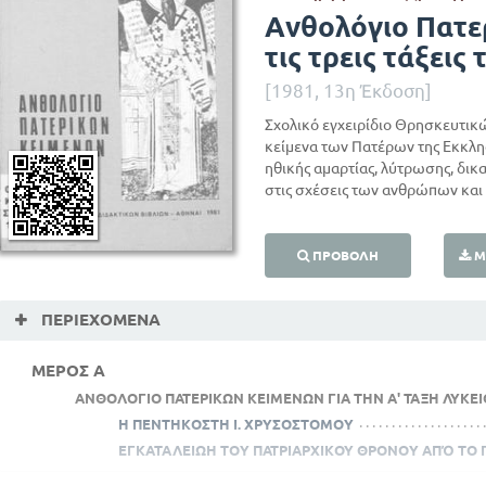
Ανθολόγιο Πατε
τις τρεις τάξεις
[1981, 13η Έκδοση]
Σχολικό εγχειρίδιο Θρησκευτικών
κείμενα των Πατέρων της Εκκλησ
ηθικής αμαρτίας, λύτρωσης, δικ
στις σχέσεις των ανθρώπων και σ
ΠΡΟΒΟΛΉ
Μ
ΠΕΡΙΕΧΌΜΕΝΑ
ΜΕΡΟΣ Α
ΑΝΘΟΛΟΓΙΟ ΠΑΤΕΡΙΚΩΝ ΚΕΙΜΕΝΩΝ ΓΙΑ ΤΗΝ Α' ΤΑΞΗ ΛΥΚΕΙΟ
Η ΠΕΝΤΗΚΟΣΤΗ Ι. ΧΡΥΣΟΣΤΟΜΟΥ
ΕΓΚΑΤΑΛΕΙΩΗ ΤΟΥ ΠΑΤΡΙΑΡΧΙΚΟΥ ΘΡΟΝΟΥ ΑΠΌ ΤΟ 
Η ΖΩΗ ΣΤΟ ΚΟΙΝΟΒΙΟ ΜΕΓ. ΒΑΣΙΛΕΙΟΥ