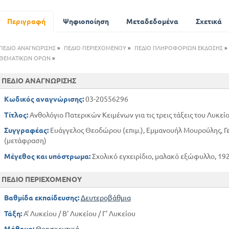
ΚΥΡΙΕΥΤΗΚΕ ΗΚΩΝΣΤΑΝΤΙΝΟΥΠΟΛΗ Γ. ΣΧΟΛΑΡΙΟΥ 
Η ΣΥΜΠΕΡΙΦΟΡΑ ΠΡΟΣ ΤΟΥΣ ΕΤΕΡΟΔΟΞΟΥΣ (ΟΙΚΟΥΜ
Περιγραφή
Ψηφιοποίηση
Μεταδεδομένα
Σχετικά
ΓΙΑ ΤΗ Β ΤΑΞΗ ΛΥΚΕΙΟΥ
ΟΡΘΟΔΟΞΗ ΠΙΣΤΗ ΚΑΙ ΛΑΤΡΕΙΑ
ΠΕΔΙΟ ΑΝΑΓΝΩΡΙΣΗΣ
»
ΠΕΔΙΟ ΠΕΡΙΕΧΟΜΕΝΟΥ
»
ΠΕΔΙΟ ΠΛΗΡΟΦΟΡΙΩΝ ΕΚΔΟΣΗΣ
»
Η ΑΓΙΑ ΓΡΑΦΗ
ΘΕΜΑΤΙΚΩΝ ΟΡΩΝ
»
Η ΚΑΘΟΛΙΚΟΤΗΤΑ ΤΗΣ ΕΚΚΛΗΣΙΑΣ
ΠΕΔΙΟ ΑΝΑΓΝΩΡΙΣΗΣ
Η ΚΥΡΙΑΚΗ ΤΩΝ ΒΑΙΩΝ
Η ΤΙΜΗ ΤΩΝ ΑΓΙΩΝ
Κωδικός αναγνώρισης:
03-20556296
ΜΕΡΟΣ Γ
Τίτλος:
Ανθολόγιο Πατερικών Κειμένων για τις τρεις τάξεις του Λυκεί
ΓΙΑ ΤΗΝ Γ ΤΑΞΗ ΛΥΚΕΙΟΥ
Συγγραφέας:
Ευάγγελος Θεοδώρου (επιμ.), Εμμανουήλ Μουρούλης, 
ΧΡΙΣΤΙΑΝΙΚΗ ΗΘΙΚΗ
(μετάφραση)
Η ΠΡΟΣ ΤΟ ΘΕΙΟΝ ΟΜΟΙΩΣΙΣ
Μέγεθος και υπόστρωμα:
Σχολικό εγχειρίδιο, μαλακό εξώφυλλο, 192
Η ΠΙΣΤΗ ΠΡΟΣ ΤΟ ΘΕΟ
Η ΤΕΧΝΙΚΗ ΠΡΟΟΔΟΣ ΩΣ ΣΥΝΕΧΕΙΑ ΤΟΥ ΕΡΓΟΥ ΤΟΥ
ΠΕΔΙΟ ΠΕΡΙΕΧΟΜΕΝΟΥ
Η ΒΙΩΣΗ ΤΟΥ ΩΡΑΙΟΥ ΣΤΗΝ ΤΕΧΝΗ
ΤΟ ΜΥΣΤΗΡΙΟ ΤΟΥ ΓΑΜΟΥ
Βαθμίδα εκπαίδευσης:
Δευτεροβάθμια
Η ΤΑΞΗ ΣΤΟ ΣΩΜΑ ΤΗΣ ΕΚΚΚΛΗΣΙΑΣ
Τάξη:
Α' Λυκείου / Β' Λυκείου / Γ' Λυκείου