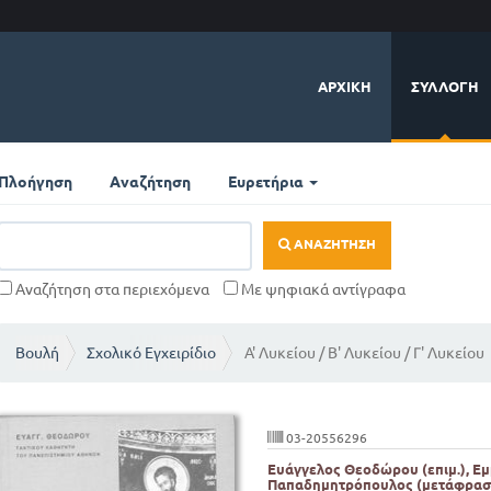
ΑΡΧΙΚΉ
ΣΥΛΛΟΓΉ
Πλοήγηση
Αναζήτηση
Ευρετήρια
ΑΝΑΖΉΤΗΣΗ
Αναζήτηση στα περιεχόμενα
Με ψηφιακά αντίγραφα
Βουλή
Σχολικό Εγχειρίδιο
Α' Λυκείου / Β' Λυκείου / Γ' Λυκείου
03-20556296
Ευάγγελος Θεοδώρου (επιμ.), Ε
Παπαδημητρόπουλος (μετάφρασ