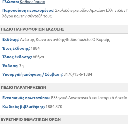
Γλώσσα:
Καθαρεύουσα
Η ΣΧΕΣΗ ΤΟΥ ΠΟΣΟΥ
Παρουσίαση περιεχομένου:
Σχολικό εγχειρίδιο Αρχαίων Ελληνικών Γ
Η ΣΧΕΣΗ ΤΟΥ ΚΑΤΆ ΤΙ
λόγου και την σύνταξή τους.
Η ΣΧΕΣΗ ΤΟΥ ΑΙΤΙΟΥ
ΑΝΤΙΚΕΙΜΕΝΟ
ΠΕΔΙΟ ΠΛΗΡΟΦΟΡΙΩΝ ΕΚΔΟΣΗΣ
ΡΗΜ. ΜΕΤΑ ΓΕΝ. ΣΥΝΤΑΣΣΟΜΕΝΑ
ΕΝΕΡΓΗΤΙΚΑ ΡΗΜΑΤΑ
Εκδότης:
Ανέστης Κωνσταντινίδης-Βιβλιοπωλείο: Ο Κοραής
ΑΠΟΘΕΤΙΚΑ
Έτος έκδοσης:
1884
ΠΑΘΗΤΙΚΑ
Τόπος έκδοσης:
Αθήνα
ΑΠΡΟΣΩΠΑ
Έκδοση:
3η
ΧΡΟΝΟΙ ΤΟΥ ΡΗΜΑΤΟΣ
ΟΙ ΕΓΚΛΙΣΕΙΣ
Υπουργική απόφαση / Σύμβαση:
8170/15-6-1884
ΕΙΔΗ ΠΡΟΤΑΣΕΩΝ - ΑΙΤ / ΚΕΣ, ΤΕΛΙΚΕΣ, ΣΥΜ
ΤΟ ΑΠΑΡΕΜΦΑΤΟ - ΤΟ ΥΠΟΚΕΙΜΕΝΟ ΤΟΥ - ΜΕ ΤΑ ΤΟ ΑΡΘΡΟ - ΧΩΡ
ΠΕΔΙΟ ΠΑΡΑΤΗΡΗΣΕΩΝ
ΑΠΑΡΕΜΦΑΤΟ
Εντοπισμός πρωτοτύπου:
Ελληνικό Λογοτεχνικό και Ιστορικό Αρχείο
Η ΜΕΤΟΧΗ ΚΑΙ ΤΑ ΕΙΔΗ ΤΩΝ ΜΕΤΟΧΩΝ
ΤΑ ΕΙΣ , ΤΟΣ ΚΑΙ ΤΕΟΣ ΡΗΜ.
Κωδικός βιβλιοθήκης:
1884.870
ΠΛΑΓΙΟΣ ΛΟΓΟΣ
ΤΟ ΑΡΘΡΟ
ΕΥΡΕΤΗΡΙΟ ΘΕΜΑΤΙΚΩΝ ΟΡΩΝ
ΤΟ ΑΡΘΡΟ ΜΕΤΑ ΤΟ ΟΥΣΙΑΣΤΙΚΟ