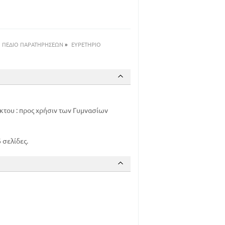
6
7
8
9
ΠΕΔΙΟ ΠΑΡΑΤΗΡΗΣΕΩΝ
»
ΕΥΡΕΤΗΡΙΟ
11
12
15
18
21
έκτου : προς χρήσιν των Γυμνασίων
23
24
25
 σελίδες.
26
26
27
30
31
32
33