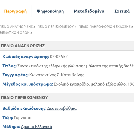
ΠΑΡΑΛΕΙΨΗ ΤΟΥ ΥΠΟΚΕΙΜΕΝΟΥ
ΠΑΡΑΛΕΙΨΗ ΤΟΥ ΚΑΤΗΓΟΡΗΜΕΝΟΥ
Περιγραφή
Ψηφιοποίηση
Μεταδεδομένα
Σχετικά
ΠΑΡΑΛΕΙΨΗ ΤΟΥ ΕΊΝΑΙ
ΠΑΡΑΛΕΙΨΗ ΤΟΥ ΡΗΜΑΤΟΣ
ΠΕΔΙΟ ΑΝΑΓΝΩΡΙΣΗΣ
»
ΠΕΔΙΟ ΠΕΡΙΕΧΟΜΕΝΟΥ
»
ΠΕΔΙΟ ΠΛΗΡΟΦΟΡΙΩΝ ΕΚΔΟΣΗΣ
»
ΣΥΜΦΩΝΙΑ ΤΟΥ ΚΑΤΗΓΟΡΟΥΜΕΝΟΥ ΠΡΟΣ ΤΟ ΥΠΟΚΕΙΜΕΝΟ
ΘΕΜΑΤΙΚΩΝ ΟΡΩΝ
»
ΣΥΜΦΩΝΙΑ ΤΟΥ ΡΗΜΑΤΟΣ ΠΡΟΣ ΤΟ ΥΠΟΚΕΙΜΕΝΟ
ΠΕΔΙΟ ΑΝΑΓΝΩΡΙΣΗΣ
ΣΥΜΦΩΝΙΑ ΤΩΝ ΟΡΩΝ ΤΗΣ ΣΥΝΘΕΤΟΥ ΠΡΟΤΑΣΕΩΣ
ΕΠΙΘΕΤΙΚΟΙ ΠΡΟΣΔΙΟΡΙΣΜΟΙ
Κωδικός αναγνώρισης:
02-02552
ΠΑΡΑΘΕΣΗ
Τίτλος:
Συντακτικόν της ελληνικής γλώσσης μάλιστα της αττικής διαλ
ΓΕΝΙΚΗ ΕΠΙ ΤΩΝ ΟΥΣΙΑΣΤΙΚΩΝ
ΓΕΝΙΚΗ ΕΠΙ ΤΩΝ ΕΠΙΘΕΤΩΝ
Συγγραφέας:
Κωνσταντίνος Σ. Καταιβαίνης
ΤΑ ΠΑΡΑΘΕΤΙΚΑ
Μέγεθος και υπόστρωμα:
Σχολικό εγχειρίδιο, μαλακό εξώφυλλο, 196
ΔΟΤΙΚΗ ΕΠΙ ΤΩΝ ΕΠΙΘΕΤΩΝ. ΕΠΙΡΡΗΜΑΤΩΝ. ΟΥΣΤΙΑΣΤΙΚΩΝ
ΔΟΤΙΚΗ ΤΗΣ ΚΤΗΣΕΩΣ - ΩΦΕΛΕΙΑΣ
ΠΕΔΙΟ ΠΕΡΙΕΧΟΜΕΝΟΥ
Η ΒΛΑΒΗ ΤΗΣ ΑΝΑΦΟΡΑΣ
Βαθμίδα εκπαίδευσης:
Δευτεροβάθμια
Η ΣΧΕΣΗ ΤΟΥ ΧΡΟΝΟΥ
Τάξη:
Γυμνάσιο
Η ΣΧΕΣΗ ΤΟΥ ΤΟΠΟΥ
Η ΣΧΕΣΗ ΤΟΥ ΤΡΟΠΟΥ
Μάθημα:
Αρχαία Ελληνικά
Η ΣΧΕΣΗ ΤΟΥ ΟΡΓΑΝΟΥ