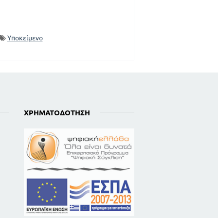
96
99
100
Υποκείμενο
110
138
140
141
145
153
155
ΧΡΗΜΑΤΟΔΌΤΗΣΗ
159
160
164
162
163
164
165
165
167