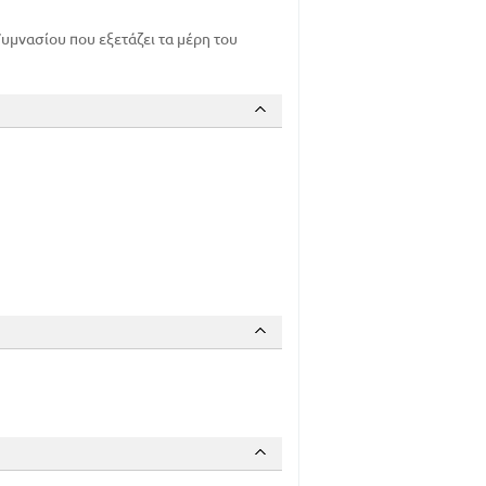
34
υμνασίου που εξετάζει τα μέρη του
35
36
37
39
46
51
52
53
54
63
67
ΙΣ ΑΡΘΡΟ - ΤΟ ΑΠΟΛΥΤΟ
85
80
91
92
93
93