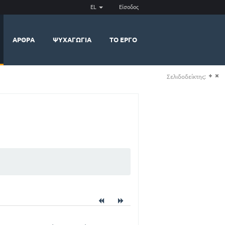
EL
Είσοδος
ΆΡΘΡΑ
ΨΥΧΑΓΩΓΊΑ
ΤΟ ΈΡΓΟ
Σελιδοδείκτης:
(+)
(-)