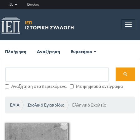
EL
Είσοδος
ΙΕΠ
Toggl
ΙΣΤΟΡΙΚΉ ΣΥΛΛΟΓΉ
navig
Πλοήγηση
Αναζήτηση
Ευρετήρια
Αναζήτηση στα περιεχόμενα
Με ψηφιακά αντίγραφα
ΕΛΙΑ
Σχολικό Εγχειρίδιο
Ελληνικό Σχολείο