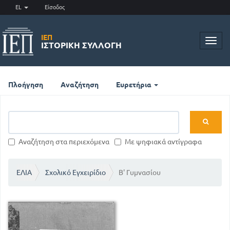
EL
Είσοδος
ΙΕΠ
Toggl
ΙΣΤΟΡΙΚΉ ΣΥΛΛΟΓΉ
navig
Πλοήγηση
Αναζήτηση
Ευρετήρια
Αναζήτηση στα περιεχόμενα
Με ψηφιακά αντίγραφα
ΕΛΙΑ
Σχολικό Εγχειρίδιο
Β' Γυμνασίου