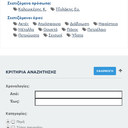
Σχετιζόμενα πρόσωπα:
Καλεμικέρης, Κ.
Τζολάκης, Ευ.
Σχετιζόμενοι όροι:
Ακτές
Ατμόσφαιρα
Διάβρωση
Ηφαίστεια
Μέταλλα
Ορυκτά
Πάγος
Πετρέλαιο
Πετρώματα
Σεισμοί
Ύδατα
ΚΡΙΤΉΡΙΑ ΑΝΑΖΉΤΗΣΗΣ
Χρονολογίες:
Από:
Έως:
Κατηγορίες:
Πηγή
Τύπος τεκμηρίου