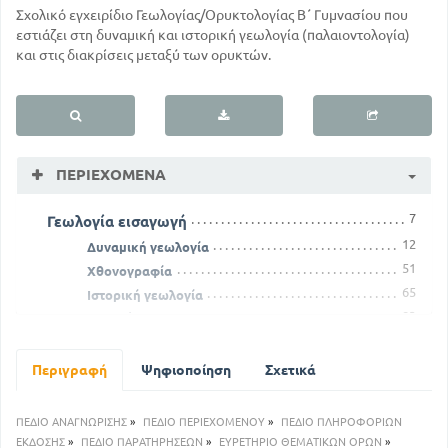
Σχολικό εγχειρίδιο Γεωλογίας/Ορυκτολογίας Β΄ Γυμνασίου που
εστιάζει στη δυναμική και ιστορική γεωλογία (παλαιοντολογία)
και στις διακρίσεις μεταξύ των ορυκτών.
ΠΕΡΙΕΧΌΜΕΝΑ
7
Γεωλογία εισαγωγή
12
Δυναμική γεωλογία
51
Χθονογραφία
65
Ιστορική γεωλογία
83
Ορυκτολογία
111
Ειδικό μέρος - περιγραφήορυκτών
147
Περιγραφή
Ψηφιοποίηση
Σχετικά
Περιληπτικός πίνακας
ΠΕΔΙΟ ΑΝΑΓΝΩΡΙΣΗΣ
»
ΠΕΔΙΟ ΠΕΡΙΕΧΟΜΕΝΟΥ
»
ΠΕΔΙΟ ΠΛΗΡΟΦΟΡΙΩΝ
ΕΚΔΟΣΗΣ
»
ΠΕΔΙΟ ΠΑΡΑΤΗΡΗΣΕΩΝ
»
ΕΥΡΕΤΗΡΙΟ ΘΕΜΑΤΙΚΩΝ ΟΡΩΝ
»