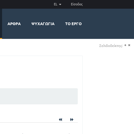
EL
Είσοδος
ΆΡΘΡΑ
ΨΥΧΑΓΩΓΊΑ
ΤΟ ΈΡΓΟ
Σελιδοδείκτης:
(+)
(-)
)