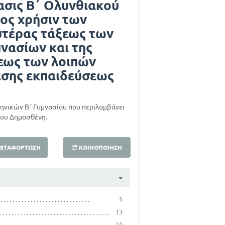
ασις Β΄ Ολυνθιακού
ος χρήσιν των
υτέρας τάξεως των
νασίων και της
ξεως των λοιπών
έσης εκπαιδεύσεως
ηνικών Β΄ Γυμνασίου που περιλαμβάνει
του Δημοσθένη.
ΕΤΑΦΌΡΤΩΣΗ
ΚΟΙΝΟΠΟΊΗΣΗ
5
13
16