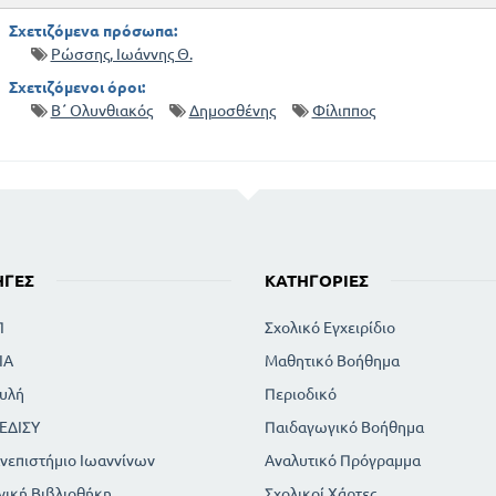
Σχετιζόμενα πρόσωπα:
Ρώσσης, Ιωάννης Θ.
Σχετιζόμενοι όροι:
Β΄ Ολυνθιακός
Δημοσθένης
Φίλιππος
ΗΓΈΣ
ΚΑΤΗΓΟΡΊΕΣ
Π
Σχολικό Εγχειρίδιο
ΙΑ
Μαθητικό Βοήθημα
υλή
Περιοδικό
ΕΔΙΣΥ
Παιδαγωγικό Βοήθημα
νεπιστήμιο Ιωαννίνων
Αναλυτικό Πρόγραμμα
νική Βιβλιοθήκη
Σχολικοί Χάρτες