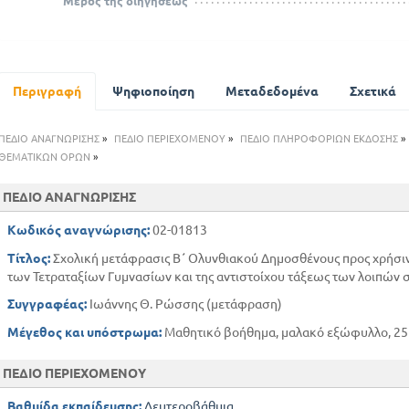
Μέρος της διηγήσεως
Περιγραφή
Ψηφιοποίηση
Μεταδεδομένα
Σχετικά
ΠΕΔΙΟ ΑΝΑΓΝΩΡΙΣΗΣ
»
ΠΕΔΙΟ ΠΕΡΙΕΧΟΜΕΝΟΥ
»
ΠΕΔΙΟ ΠΛΗΡΟΦΟΡΙΩΝ ΕΚΔΟΣΗΣ
»
ΘΕΜΑΤΙΚΩΝ ΟΡΩΝ
»
ΠΕΔΙΟ ΑΝΑΓΝΩΡΙΣΗΣ
Κωδικός αναγνώρισης:
02-01813
Τίτλος:
Σχολική μετάφρασις Β΄ Ολυνθιακού Δημοσθένους προς χρήσιν
των Τετραταξίων Γυμνασίων και της αντιστοίχου τάξεως των λοιπών
Συγγραφέας:
Ιωάννης Θ. Ρώσσης (μετάφραση)
Μέγεθος και υπόστρωμα:
Μαθητικό βοήθημα, μαλακό εξώφυλλο, 25 
ΠΕΔΙΟ ΠΕΡΙΕΧΟΜΕΝΟΥ
Βαθμίδα εκπαίδευσης:
Δευτεροβάθμια