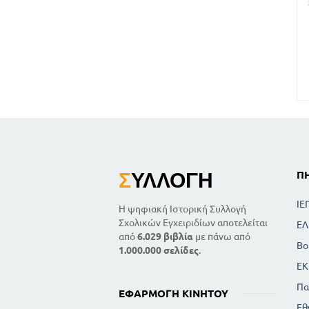
Σ
ΥΛΛΟΓΉ
Π
ΙΕ
Η ψηφιακή Ιστορική Συλλογή
Σχολικών Εγχειριδίων αποτελείται
ΕΛ
από
6.029 βιβλία
με πάνω από
Βο
1.000.000 σελίδες
.
ΕΚ
Πα
ΕΦΑΡΜΟΓΉ ΚΙΝΗΤΟΎ
Εθ