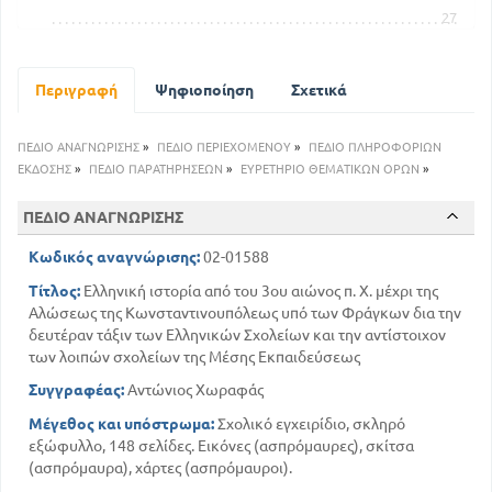
27
Η ΕΠΟΧΗ ΤΩΝ ΕΜΦΥΛΙΩΝ ΠΟΛΕΜΩΝ ΚΑΙ ΤΗΣ
ΑΥΤΟΚΡΑΤΟΡΙΑΣ ΣΤΗΝ ΡΩΜΗ. Η ΕΛΛΑΔΑ ΚΑΤΆ ΤΑ
ΧΡΟΝΙΑ ΑΥΤΆ
Περιγραφή
Ψηφιοποίηση
Σχετικά
40
30
Ο ΧΡΙΣΤΙΑΝΙΣΜΟΣ ΚΑΙ Η ΕΠΙΚΡΑΤΗΣΗ ΑΥΤΟΥ
51
Η ΔΙΑΜΟΡΦΩΣΗ ΤΗΣ ΕΛΛΗΝΙΚΗΣ ΑΥΤΟΚΡΑΤΟΡΙΑΣ
ΠΕΔΙΟ ΑΝΑΓΝΩΡΙΣΗΣ
»
ΠΕΔΙΟ ΠΕΡΙΕΧΟΜΕΝΟΥ
»
ΠΕΔΙΟ ΠΛΗΡΟΦΟΡΙΩΝ
Η ΕΛΛΗΝΙΚΗ ΑΥΤΟΚΡΑΤΟΡΙΑ ΚΑΤΆ ΤΙΣ ΑΡΧΕΣ ΤΟΥ 8ου
ΑΙΩΝΑ
ΕΚΔΟΣΗΣ
»
ΠΕΔΙΟ ΠΑΡΑΤΗΡΗΣΕΩΝ
»
ΕΥΡΕΤΗΡΙΟ ΘΕΜΑΤΙΚΩΝ ΟΡΩΝ
»
91
62
Η ΑΚΜΗ ΤΗΣ ΕΛΛΗΝΙΚΗΣ ΑΥΤΟΚΡΑΤΟΡΙΑΣ
121
ΠΕΔΙΟ ΑΝΑΓΝΩΡΙΣΗΣ
ΠΑΡΑΚΜΗ ΤΗΣ ΕΛΛΗΝΙΚΗΣ ΑΥΤΟΚΡΑΤΟΡΙΑΣ
Κωδικός αναγνώρισης:
02-01588
Τίτλος:
Ελληνική ιστορία από του 3ου αιώνος π. Χ. μέχρι της
Αλώσεως της Κωνσταντινουπόλεως υπό των Φράγκων δια την
δευτέραν τάξιν των Ελληνικών Σχολείων και την αντίστοιχον
των λοιπών σχολείων της Μέσης Εκπαιδεύσεως
Συγγραφέας:
Αντώνιος Χωραφάς
Μέγεθος και υπόστρωμα:
Σχολικό εγχειρίδιο, σκληρό
εξώφυλλο, 148 σελίδες. Εικόνες (ασπρόμαυρες), σκίτσα
(ασπρόμαυρα), χάρτες (ασπρόμαυροι).