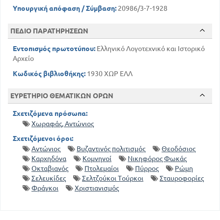
Υπουργική απόφαση / Σύμβαση:
20986/3-7-1928
ΠΕΔΙΟ ΠΑΡΑΤΗΡΗΣΕΩΝ
Εντοπισμός πρωτοτύπου:
Ελληνικό Λογοτεχνικό και Ιστορικό
Αρχείο
Κωδικός βιβλιοθήκης:
1930 ΧΩΡ ΕΛΛ
ΕΥΡΕΤΗΡΙΟ ΘΕΜΑΤΙΚΩΝ ΟΡΩΝ
Σχετιζόμενα πρόσωπα:
Χωραφάς, Αντώνιος
Σχετιζόμενοι όροι:
Αντώνιος
Βυζαντινός πολιτισμός
Θεοδόσιος
Καρχηδόνα
Κομνηνοί
Νικηφόρος Φωκάς
Οκταβιανός
Πτολεμαίοι
Πύρρος
Ρώμη
Σελευκίδες
Σελτζούκοι Τούρκοι
Σταυροφορίες
Φράγκοι
Χριστιανισμός