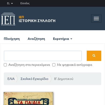
EL
Είσοδος
ΙΕΠ
Toggl
ΙΣΤΟΡΙΚΉ ΣΥΛΛΟΓΉ
navig
Πλοήγηση
Αναζήτηση
Ευρετήρια
Αναζήτηση στα περιεχόμενα
Με ψηφιακά αντίγραφα
ΕΛΙΑ
Σχολικό Εγχειρίδιο
Β' Δημοτικού