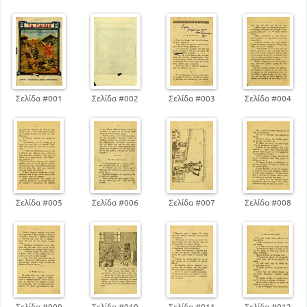
146
Τελευταίες ημέρες του σχολείου
153
Στη θάλασσα
3
Ο Γιώργος
19
Τα χελιδόνια
38
Ένα παραμύθι
59
Χιόνι
Σελίδα #001
Σελίδα #002
Σελίδα #003
Σελίδα #004
83
Οι απόκριες
107
Ο σκαντζόχοιρος
134
Ένα θλιμμένο τραγούδι
153
Στη θάλασσα
Σελίδα #005
Σελίδα #006
Σελίδα #007
Σελίδα #008
Σελίδα #009
Σελίδα #010
Σελίδα #011
Σελίδα #012