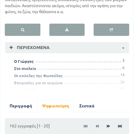
παιδιών. Αναπτύσσονται ακόμα, ιστορίες από την αγάπη για την
φύση, τα ζώα, την θάλασσα κ.α.
ΠΕΡΙΕΧΌΜΕΝΑ
3
Ο Γιώργος
6
Στο σχολείο
14
Οι κούκλες της Φωτούλας
26
Ετοιμασίες για το χειμώνα
34
Η καταιγίδα
38
Ένα παραμύθι
52
Η ετοιμασία
Περιγραφή
Ψηφιοποίηση
Σχετικά
70
Στη θάλασσα
101
Ο Γιώργος ξαναπηγαίνει στο σχολείο
118
162 εγγραφές [1 - 20]
Στο ποταμάκι
134
Ένα θλιμένο τραγούδι