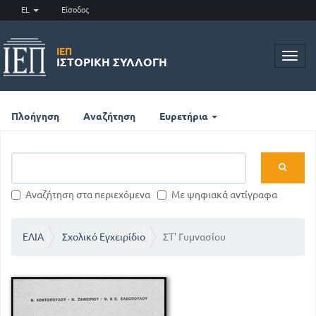
EL
Είσοδος
ΙΕΠ
Toggl
ΙΣΤΟΡΙΚΉ ΣΥΛΛΟΓΉ
navig
Πλοήγηση
Αναζήτηση
Ευρετήρια
Αναζήτηση στα περιεχόμενα
Με ψηφιακά αντίγραφα
ΕΛΙΑ
Σχολικό Εγχειρίδιο
ΣΤ' Γυμνασίου