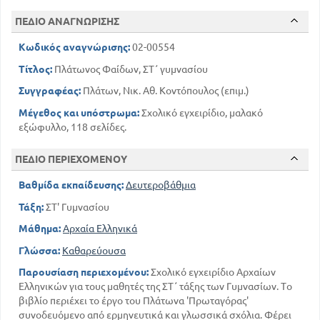
ΠΕΔΙΟ ΑΝΑΓΝΩΡΙΣΗΣ
Κωδικός αναγνώρισης:
02-00554
Τίτλος:
Πλάτωνος Φαίδων, ΣΤ΄ γυμνασίου
Συγγραφέας:
Πλάτων, Νικ. Αθ. Κοντόπουλος (επιμ.)
Μέγεθος και υπόστρωμα:
Σχολικό εγχειρίδιο, μαλακό
εξώφυλλο, 118 σελίδες.
ΠΕΔΙΟ ΠΕΡΙΕΧΟΜΕΝΟΥ
Βαθμίδα εκπαίδευσης:
Δευτεροβάθμια
Τάξη:
ΣΤ' Γυμνασίου
Μάθημα:
Αρχαία Ελληνικά
Γλώσσα:
Καθαρεύουσα
Παρουσίαση περιεχομένου:
Σχολικό εγχειρίδιο Αρχαίων
Ελληνικών για τους μαθητές της ΣΤ΄ τάξης των Γυμνασίων. Το
βιβλίο περιέχει το έργο του Πλάτωνα 'Πρωταγόρας'
συνοδευόμενο από ερμηνευτικά και γλωσσικά σχόλια. Φέρει