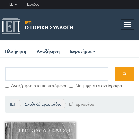
EL
Είσοδος
ΙΕΠ
Toggl
ΙΣΤΟΡΙΚΉ ΣΥΛΛΟΓΉ
navig
Πλοήγηση
Αναζήτηση
Ευρετήρια
Αναζήτηση στα περιεχόμενα
Με ψηφιακά αντίγραφα
ΙΕΠ
Σχολικό Εγχειρίδιο
Ε' Γυμνασίου