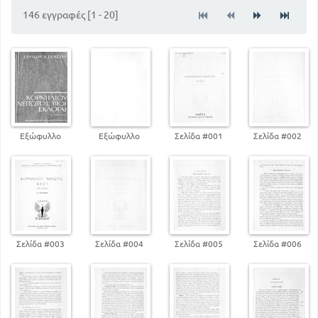
32
Αννίβας
146 εγγραφές [1 - 20]
44
Κάτων
48
Αττικός
63
Πίνακας ιστορικός και γεωγραφικός
73
Λεξιλόγιο
Εξώφυλλο
Εξώφυλλο
Σελίδα #001
Σελίδα #002
Σελίδα #003
Σελίδα #004
Σελίδα #005
Σελίδα #006