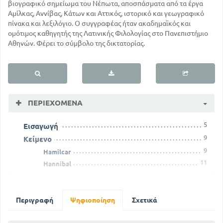
βιογραφικό σημείωμα του Νέπωτα, αποσπάσματα από τα έργα
Αμίλκας, Αννίβας, Κάτων και Αττικός, ιστορικό και γεωγραφικό
πίνακα και λεξιλόγιο. Ο συγγραφέας ήταν ακαδημαϊκός και
ομότιμος καθηγητής της Λατινικής Φιλολογίας στο Πανεπιστήμιο
Αθηνών. Φέρει το σύμβολο της δικτατορίας.
ΠΕΡΙΕΧΌΜΕΝΑ
5
Εισαγωγή
9
Κείμενο
9
Hamilcar
11
Hannibal
18
Cato
19
Atticus
29
Ερμηνευτικές σημειώσεις
Περιγραφή
Ψηφιοποίηση
Σχετικά
29
Αμίλκας