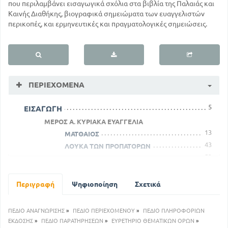
που περιλαμβάνει εισαγωγικά σχόλια στα βιβλία της Παλαιάς και
Καινής Διαθήκης, βιογραφικά σημειώματα των ευαγγελιστών
περικοπές, και ερμηνευτικές και πραγματολογικές σημειώσεις.
ΠΕΡΙΕΧΌΜΕΝΑ
5
ΕΙΣΑΓΩΓΗ
ΜΕΡΟΣ Α. ΚΥΡΙΑΚΑ ΕΥΑΓΓΕΛΙΑ
13
ΜΑΤΘΑΙΟΣ
43
ΛΟΥΚΑ ΤΩΝ ΠΡΟΠΑΤΟΡΩΝ
53
ΜΕΤΑ ΤΟΥ ΧΡΙΣΤΟΥ ΓΕΝΝΗΣΗ
71
ΝΗΣΤΕΙΩΝ - ΠΑΡΑΛΥΤΟΥ
108
ΤΗΣ ΠΕΝΤΗΚΟΣΤΗΣ
Περιγραφή
Ψηφιοποίηση
Σχετικά
121
ΜΑΤΘΑΙΟΣ
142
ΕΥΑΓΓΕΛΙΣΤΟΥ ΛΟΥΚΑ
ΠΕΔΙΟ ΑΝΑΓΝΩΡΙΣΗΣ
»
ΠΕΔΙΟ ΠΕΡΙΕΧΟΜΕΝΟΥ
»
ΠΕΔΙΟ ΠΛΗΡΟΦΟΡΙΩΝ
ΜΕΡΟΣ Β . ΔΕΣΠΟΤΙΚΕΣ ΚΑΙ ΘΕΟΜΗΤΟΡΙΚΕΣ
ΕΚΔΟΣΗΣ
»
ΠΕΔΙΟ ΠΑΡΑΤΗΡΗΣΕΩΝ
»
ΕΥΡΕΤΗΡΙΟ ΘΕΜΑΤΙΚΩΝ ΟΡΩΝ
»
ΕΟΡΤΕΣ