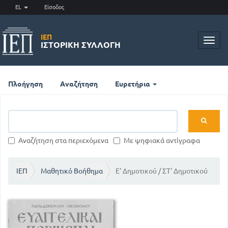
EL
Είσοδος
ΙΕΠ
Toggl
ΙΣΤΟΡΙΚΉ ΣΥΛΛΟΓΉ
navig
Πλοήγηση
Αναζήτηση
Ευρετήρια
Αναζήτηση στα περιεχόμενα
Με ψηφιακά αντίγραφα
ΙΕΠ
Μαθητικό Βοήθημα
Ε' Δημοτικού / ΣΤ' Δημοτικού