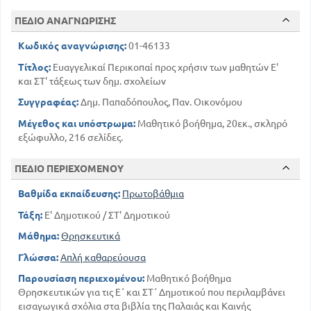
ΤΟ ΓΕΝΕΘΛΙΟ ΤΗΣ ΥΠΕΡΑΓΙΑΣ ΘΕΟΤΟΚΟΥ
ΠΕΔΙΟ ΑΝΑΓΝΩΡΙΣΗΣ
161
150
ΓΕΝΝΗΣΗ ΙΗΣΟΥ ΧΡΙΣΤΟΥ
Κωδικός αναγνώρισης:
01-46133
177
ΚΟΙΜΗΣΗ ΤΗΣ ΘΕΟΤΟΚΟΥ
ΜΕΡΟΣ Γ
Τίτλος:
Ευαγγελικαί Περικοπαί προς χρήσιν των μαθητών Ε'
και ΣΤ' τάξεως των δημ. σχολείων
177
Η ΕΠΙ ΤΟΥ ΟΡΟΥΣ ΟΜΙΛΙΑ
Συγγραφέας:
Δημ. Παπαδόπουλος, Παν. Οικονόμου
Μέγεθος και υπόστρωμα:
Μαθητικό βοήθημα, 20εκ., σκληρό
εξώφυλλο, 216 σελίδες.
ΠΕΔΙΟ ΠΕΡΙΕΧΟΜΕΝΟΥ
Βαθμίδα εκπαίδευσης:
Πρωτοβάθμια
Τάξη:
Ε' Δημοτικού / ΣΤ' Δημοτικού
Μάθημα:
Θρησκευτικά
Γλώσσα:
Απλή καθαρεύουσα
Παρουσίαση περιεχομένου:
Μαθητικό βοήθημα
Θρησκευτικών για τις Ε΄ και ΣΤ΄ Δημοτικού που περιλαμβάνει
εισαγωγικά σχόλια στα βιβλία της Παλαιάς και Καινής