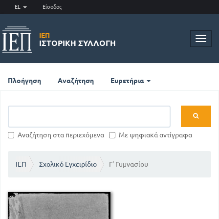
EL
Είσοδος
ΙΕΠ
Toggl
ΙΣΤΟΡΙΚΉ ΣΥΛΛΟΓΉ
navig
Πλοήγηση
Αναζήτηση
Ευρετήρια
Αναζήτηση στα περιεχόμενα
Με ψηφιακά αντίγραφα
ΙΕΠ
Σχολικό Εγχειρίδιο
Γ' Γυμνασίου