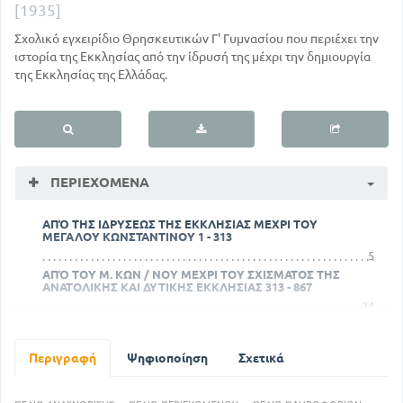
[1935]
Σχολικό εγχειρίδιο Θρησκευτικών Γ' Γυμνασίου που περιέχει την
ιστορία της Εκκλησίας από την ίδρυσή της μέχρι την δημιουργία
της Εκκλησίας της Ελλάδας.
ΠΕΡΙΕΧΌΜΕΝΑ
ΑΠΌ ΤΗΣ ΙΔΡΥΣΕΩΣ ΤΗΣ ΕΚΚΛΗΣΙΑΣ ΜΕΧΡΙ ΤΟΥ
ΜΕΓΑΛΟΥ ΚΩΝΣΤΑΝΤΙΝΟΥ 1 - 313
5
ΑΠΌ ΤΟΥ Μ. ΚΩΝ / ΝΟΥ ΜΕΧΡΙ ΤΟΥ ΣΧΙΣΜΑΤΟΣ ΤΗΣ
ΑΝΑΤΟΛΙΚΗΣ ΚΑΙ ΔΥΤΙΚΗΣ ΕΚΚΛΗΣΙΑΣ 313 - 867
24
ΑΠΌ ΤΟΥ ΣΧΙΣΜΑΤΟΣ ΜΕΧΡΙ ΤΗΣ ΑΛΩΣΕΩΣ ΤΗΣ ΚΩΝ /
ΛΗΣ ΑΠΌ ΤΟΥΣ ΤΟΥΡΚΟΥΣ 767 - 1452
138
Περιγραφή
Ψηφιοποίηση
Σχετικά
ΑΠΌ ΤΗΝ ΑΛΩΣΗ ΤΗΣ ΚΩΝ / ΛΗΣ ΑΠΌ ΤΟΥΣ ΤΟΥΡΚΟΥΣ
ΜΕΧΡΙ ΣΗΜΕΡΑ 1453 - 1935