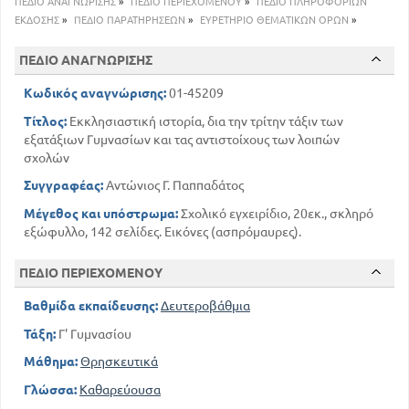
ΠΕΔΙΟ ΑΝΑΓΝΩΡΙΣΗΣ
»
ΠΕΔΙΟ ΠΕΡΙΕΧΟΜΕΝΟΥ
»
ΠΕΔΙΟ ΠΛΗΡΟΦΟΡΙΩΝ
99
84
ΠΡΟΤΕΣΤΑΝΤΙΚΗ ΕΚΚΛΗΣΙΑ
ΕΚΔΟΣΗΣ
»
ΠΕΔΙΟ ΠΑΡΑΤΗΡΗΣΕΩΝ
»
ΕΥΡΕΤΗΡΙΟ ΘΕΜΑΤΙΚΩΝ ΟΡΩΝ
»
110
ΠΑΠΙΚΗ ΕΚΚΛΗΣΙΑ
116
Η ΑΥΤΟΚΕΦΑΛΟΣ ΕΚΚΛΗΣΙΑ ΤΗΣ ΕΛΛΑΔΟΣ
ΠΕΔΙΟ ΑΝΑΓΝΩΡΙΣΗΣ
124
ΣΧΕΣΗ ΤΩΝ ΧΡΙΣΤΙΑΝΙΚΩΝ ΕΚΚΛΗΣΙΩΝ
Κωδικός αναγνώρισης:
01-45209
Τίτλος:
Εκκλησιαστική ιστορία, δια την τρίτην τάξιν των
εξατάξιων Γυμνασίων και τας αντιστοίχους των λοιπών
σχολών
Συγγραφέας:
Αντώνιος Γ. Παππαδάτος
Μέγεθος και υπόστρωμα:
Σχολικό εγχειρίδιο, 20εκ., σκληρό
εξώφυλλο, 142 σελίδες. Εικόνες (ασπρόμαυρες).
ΠΕΔΙΟ ΠΕΡΙΕΧΟΜΕΝΟΥ
Βαθμίδα εκπαίδευσης:
Δευτεροβάθμια
Τάξη:
Γ' Γυμνασίου
Μάθημα:
Θρησκευτικά
Γλώσσα:
Καθαρεύουσα