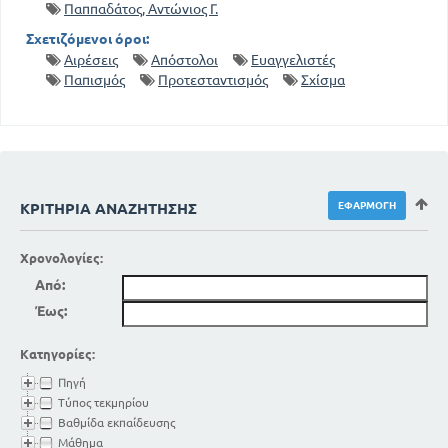
Παππαδάτος, Αντώνιος Γ.
Σχετιζόμενοι όροι:
Αιρέσεις
Απόστολοι
Ευαγγελιστές
Παπισμός
Προτεσταντισμός
Σχίσμα
ΚΡΙΤΉΡΙΑ ΑΝΑΖΉΤΗΣΗΣ
Χρονολογίες:
Από:
Έως:
Κατηγορίες:
Πηγή
Τύπος τεκμηρίου
Βαθμίδα εκπαίδευσης
Μάθημα