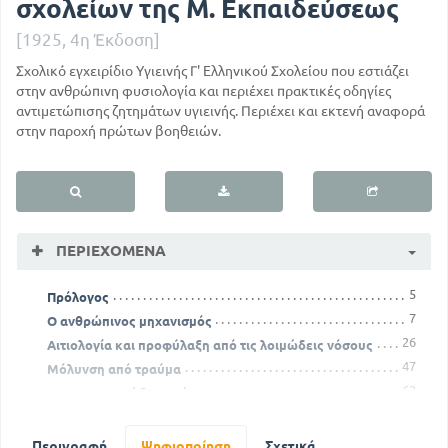
σχολείων της Μ. Εκπαιδεύσεως
[1925, 4η Έκδοση]
Σχολικό εγχειρίδιο Υγιεινής Γ' Ελληνικού Σχολείου που εστιάζει
στην ανθρώπινη φυσιολογία και περιέχει πρακτικές οδηγίες
αντιμετώπισης ζητημάτων υγιεινής. Περιέχει και εκτενή αναφορά
στην παροχή πρώτων βοηθειών.
ΠΕΡΙΕΧΌΜΕΝΑ
5
Πρόλογος
7
Ο ανθρώπινος μηχανισμός
26
Aιτιολογία και προφύλαξη από τις λοιμώδεις νόσους
47
Mόλυνση από τραύμα
62
Oινοπνευματώδη ποτά
76
Περί ενδυμασίας
87
Πρώτες βοήθειες
Περιγραφή
Ψηφιοποίηση
Σχετικά