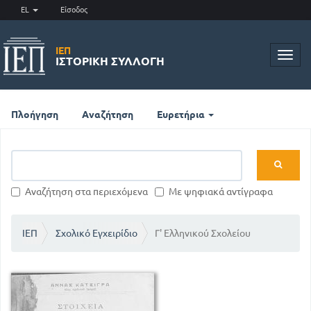
EL
Είσοδος
ΙΕΠ
Toggl
ΙΣΤΟΡΙΚΉ ΣΥΛΛΟΓΉ
navig
Πλοήγηση
Αναζήτηση
Ευρετήρια
Αναζήτηση στα περιεχόμενα
Με ψηφιακά αντίγραφα
ΙΕΠ
Σχολικό Εγχειρίδιο
Γ' Ελληνικού Σχολείου