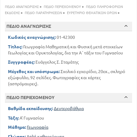
39
Η ΕΚΑΤΑΣΗ ΤΗΣ ΞΗΡΑΣ ΚΑΙ ΤΗΣ ΘΑΛΑΣΣΑΣ
ΠΕΔΙΟ ΑΝΑΓΝΩΡΙΣΗΣ
»
ΠΕΔΙΟ ΠΕΡΙΕΧΟΜΕΝΟΥ
»
ΠΕΔΙΟ ΠΛΗΡΟΦΟΡΙΩΝ
50
ΟΙ ΛΙΜΝΕΣ
ΕΚΔΟΣΗΣ
»
ΠΕΔΙΟ ΠΑΡΑΤΗΡΗΣΕΩΝ
»
ΕΥΡΕΤΗΡΙΟ ΘΕΜΑΤΙΚΩΝ ΟΡΩΝ
»
56
ΤΑ ΚΥΜΑΤΑ
77
ΣΤΟΙΧΕΙΑ ΓΕΩΛΟΓΙΑΣ
ΠΕΔΙΟ ΑΝΑΓΝΩΡΙΣΗΣ
ΟΙ ΣΕΙΣΜΟΙ. ΕΙΔΗ ΣΕΙΣΜΩΝ. ΣΕΙΣΜΙΚΕΣ ΠΕΡΙΟΧΕΣ
Κωδικός αναγνώρισης:
ΤΗΣ ΓΗΣ
01-42300
80
Τίτλος:
Γεωγραφία Μαθηματική και Φυσική μετά στοιχείων
Γεωλογίας και Ορυκτολογίας, δια την Α΄ τάξιν του Γυμνασίου
Συγγραφέας:
Ευάγγελος Σ. Σταμάτης
Μέγεθος και υπόστρωμα:
Σχολικό εγχειρίδιο, 20εκ., σκληρό
εξώφυλλο, 92 σελίδες. Φωτογραφίες και χάρτες
(ασπρόμαυρες).
ΠΕΔΙΟ ΠΕΡΙΕΧΟΜΕΝΟΥ
Βαθμίδα εκπαίδευσης:
Δευτεροβάθμια
Τάξη:
Α' Γυμνασίου
Μάθημα:
Γεωγραφία
Γλώσσα:
Απλή καθαρεύουσα