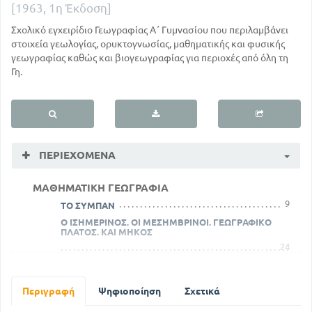
[1963, 1η Έκδοση]
Σχολικό εγχειρίδιο Γεωγραφίας Α΄ Γυμνασίου που περιλαμβάνει
στοιχεία γεωλογίας, ορυκτογνωσίας, μαθηματικής και φυσικής
γεωγραφίας καθώς και βιογεωγραφίας για περιοχές από όλη τη
Γη.
ΠΕΡΙΕΧΌΜΕΝΑ
ΜΑΘΗΜΑΤΙΚΗ ΓΕΩΓΡΑΦΙΑ
9
ΤΟ ΣΥΜΠΑΝ
Ο ΙΣΗΜΕΡΙΝΟΣ. ΟΙ ΜΕΣΗΜΒΡΙΝΟΙ. ΓΕΩΓΡΑΦΙΚΟ
ΠΛΑΤΟΣ. ΚΑΙ ΜΗΚΟΣ
24
Η ΣΕΛΗΝΗ. ΣΧΗΜΑ ΚΑΙ ΜΕΓΕΘΟΣ ΤΗΣ ΣΕΛΗΝΗΣ.
ΚΙΝΗΣΕΙΣ ΤΗΣ ΣΕΛΗΝΗΣ
35
Περιγραφή
Ψηφιοποίηση
Σχετικά
ΦΥΣΙΚΗ ΓΕΩΓΡΑΦΙΑ