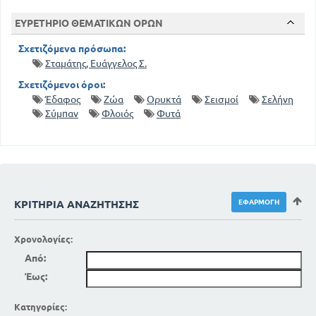
ΕΥΡΕΤΗΡΙΟ ΘΕΜΑΤΙΚΩΝ ΟΡΩΝ
Σχετιζόμενα πρόσωπα:
Σταμάτης, Ευάγγελος Σ.
Σχετιζόμενοι όροι:
Έδαφος
Ζώα
Ορυκτά
Σεισμοί
Σελήνη
Σύμπαν
Φλοιός
Φυτά
ΚΡΙΤΉΡΙΑ ΑΝΑΖΉΤΗΣΗΣ
Χρονολογίες:
Από:
Έως:
Κατηγορίες: