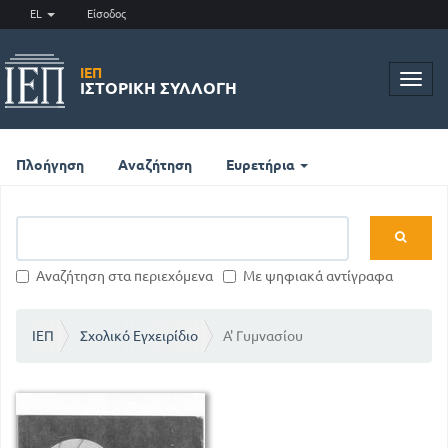
EL
Είσοδος
ΙΕΠ
Toggl
ΙΣΤΟΡΙΚΉ ΣΥΛΛΟΓΉ
navig
Πλοήγηση
Αναζήτηση
Ευρετήρια
Αναζήτηση στα περιεχόμενα
Με ψηφιακά αντίγραφα
ΙΕΠ
Σχολικό Εγχειρίδιο
Α' Γυμνασίου