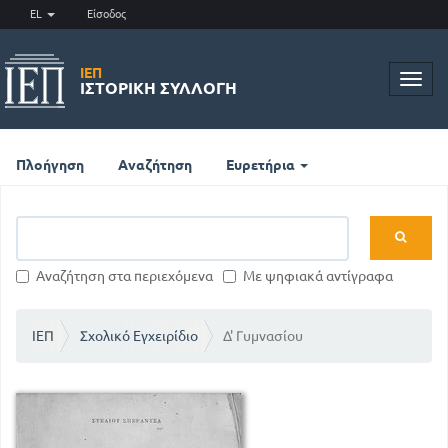
EL
Είσοδος
ΙΕΠ
Toggl
ΙΣΤΟΡΙΚΉ ΣΥΛΛΟΓΉ
navig
Πλοήγηση
Αναζήτηση
Ευρετήρια
Αναζήτηση στα περιεχόμενα
Με ψηφιακά αντίγραφα
ΙΕΠ
Σχολικό Εγχειρίδιο
Δ' Γυμνασίου