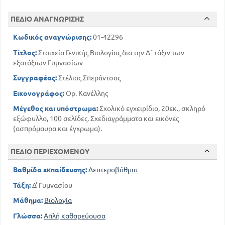
5
ΕΙΣΑΓΩΓΗ
ΠΕΔΙΟ ΑΝΑΓΝΩΡΙΣΗΣ
ΟΡΓΑΝΙΚΑ, ΑΝΟΡΓΑΝΑ ΚΑΙ ΝΕΚΡΑ ΦΥΣΙΚΑ ΣΩΜΑΤΑ
5
Κωδικός αναγνώρισης:
01-42296
12
ΘΕΜΕΛΙΩΔΕΙΣ ΕΚΔΗΛΩΣΕΙΣ ΤΗΣ ΖΩΗΣ
Τίτλος:
Στοιχεία Γενικής Βιολογίας δια την Δ΄ τάξιν των
ΤΟ ΚΥΤΤΑΡΟ, Ο ΟΙΚΟΔΟΜΙΚΟΣ ΛΙΘΟΣ ΤΗΣ ΖΩΗΣ
εξατάξιων Γυμνασίων
31
21
ΣΥΝΘΗΚΕΣ, ΕΞ ΩΝ ΕΞΑΡΤΑΤΑΙ Η ΖΩΗ
Συγγραφέας:
Στέλιος Σπεράντσας
ΓΕΝΗΣΗ ΤΩΝ ΟΡΓΑΝΙΣΜΩΝ ΚΑΙ
ΚΛΗΡΟΝΟΜΙΚΟΤΗΤΑ
Εικονογράφος:
Ορ. Κανέλλης
74
56
Η ΕΞΕΛΙΞΗ ΤΟΥ ΟΡΓΑΝΙΚΟΥ ΚΟΣΜΟΥ
Μέγεθος και υπόστρωμα:
Σχολικό εγχειρίδιο, 20εκ., σκληρό
91
ΕΠΙΛΟΓΟΣ
εξώφυλλο, 100 σελίδες. Σχεδιαγράμματα και εικόνες
(ασπρόμαυρα και έγχρωμα).
ΠΕΔΙΟ ΠΕΡΙΕΧΟΜΕΝΟΥ
Βαθμίδα εκπαίδευσης:
Δευτεροβάθμια
Τάξη:
Δ' Γυμνασίου
Μάθημα:
Βιολογία
Γλώσσα:
Απλή καθαρεύουσα