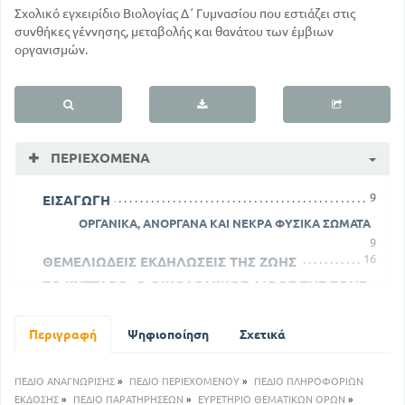
Σχολικό εγχειρίδιο Βιολογίας Δ΄ Γυμνασίου που εστιάζει στις
συνθήκες γέννησης, μεταβολής και θανάτου των έμβιων
οργανισμών.
ΠΕΡΙΕΧΌΜΕΝΑ
9
ΕΙΣΑΓΩΓΗ
ΟΡΓΑΝΙΚΑ, ΑΝΟΡΓΑΝΑ ΚΑΙ ΝΕΚΡΑ ΦΥΣΙΚΑ ΣΩΜΑΤΑ
9
16
ΘΕΜΕΛΙΩΔΕΙΣ ΕΚΔΗΛΩΣΕΙΣ ΤΗΣ ΖΩΗΣ
ΤΟ ΚΥΤΤΑΡΟ, Ο ΟΙΚΟΔΟΜΙΚΟΣ ΛΙΘΟΣ ΤΗΣ ΖΩΗΣ
37
27
ΣΥΝΘΗΚΕΣ, ΕΞ ΩΝ ΕΞΑΡΤΑΤΑΙ Η ΖΩΗ
ΓΕΝΗΣΗ ΤΩΝ ΟΡΓΑΝΙΣΜΩΝ ΚΑΙ
Περιγραφή
Ψηφιοποίηση
Σχετικά
ΚΛΗΡΟΝΟΜΙΚΟΤΗΤΑ
86
66
Η ΕΞΕΛΙΞΗ ΤΟΥ ΟΡΓΑΝΙΚΟΥ ΚΟΣΜΟΥ
ΠΕΔΙΟ ΑΝΑΓΝΩΡΙΣΗΣ
»
ΠΕΔΙΟ ΠΕΡΙΕΧΟΜΕΝΟΥ
»
ΠΕΔΙΟ ΠΛΗΡΟΦΟΡΙΩΝ
105
ΕΠΙΛΟΓΟΣ
ΕΚΔΟΣΗΣ
»
ΠΕΔΙΟ ΠΑΡΑΤΗΡΗΣΕΩΝ
»
ΕΥΡΕΤΗΡΙΟ ΘΕΜΑΤΙΚΩΝ ΟΡΩΝ
»