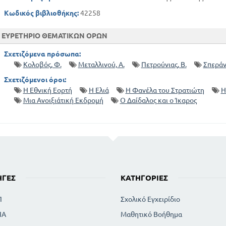
Το ραδιόφωνο
Κωδικός βιβλιοθήκης:
42258
Η φανέλα του στρατιώτη
Ο Δαίδαλος και ο Ικαρος
ΕΥΡΕΤΗΡΙΟ ΘΕΜΑΤΙΚΩΝ ΟΡΩΝ
Ο μεταξοσκώληκας
Σχετιζόμενα πρόσωπα:
Κολοβός, Φ.
Μεταλλινού, Α.
Πετρούνιας, Β.
Σπεράν
Σχετιζόμενοι όροι:
Η Εθνική Εορτή
Η Ελιά
Η Φανέλα του Στρατιώτη
Η
Μια Ανοιξιάτική Εκδρομή
Ο Δαίδαλος και ο Ίκαρος
ΗΓΈΣ
ΚΑΤΗΓΟΡΊΕΣ
Π
Σχολικό Εγχειρίδιο
ΙΑ
Μαθητικό Βοήθημα