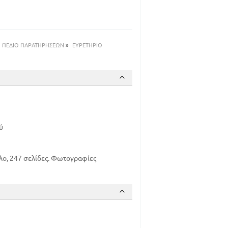
93
118
130
143
ΠΕΔΙΟ ΠΑΡΑΤΗΡΗΣΕΩΝ
»
ΕΥΡΕΤΗΡΙΟ
153
160
196
208
223
236
ύ
λο, 247 σελίδες. Φωτογραφίες
5
22
50
63
78
89