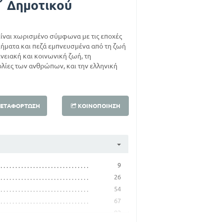
΄ Δημοτικού
είναι χωρισμένο σύμφωνα με τις εποχές
ιήματα και πεζά εμπνευσμένα από τη ζωή
ενειακή και κοινωνική ζωή, τη
λίες των ανθρώπων, και την ελληνική
ΕΤΑΦΌΡΤΩΣΗ
ΚΟΙΝΟΠΟΊΗΣΗ
9
26
54
67
82