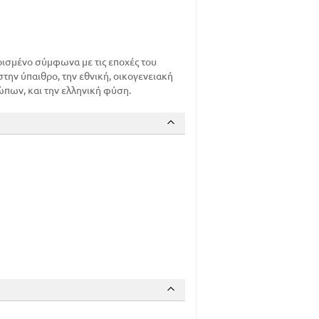
114
126
139
149
ρισμένο σύμφωνα με τις εποχές του
156
την ύπαιθρο, την εθνική, οικογενειακή
ώπων, και την ελληνική φύση.
192
204
219
232
9
36
70
95
121
136
158