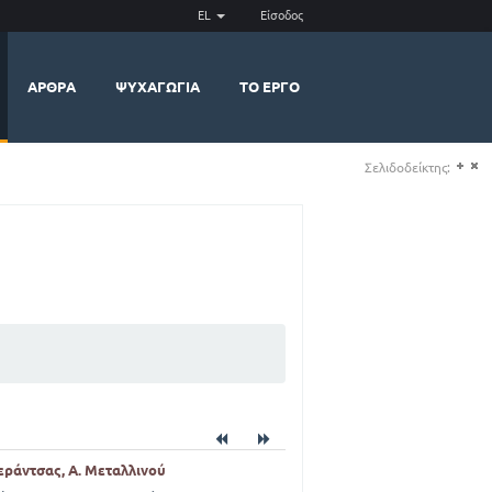
EL
Είσοδος
ΆΡΘΡΑ
ΨΥΧΑΓΩΓΊΑ
ΤΟ ΈΡΓΟ
Σελιδοδείκτης:
(+)
(-)
περάντσας, Α. Μεταλλινού