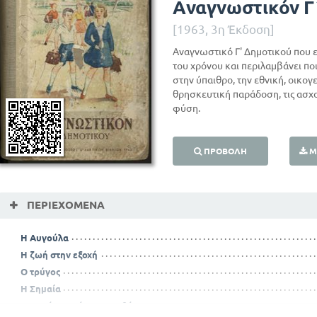
Αναγνωστικόν Γ
[1963, 3η Έκδοση]
Αναγνωστικό Γ' Δημοτικού που 
του χρόνου και περιλαμβάνει πο
στην ύπαιθρο, την εθνική, οικογ
θρησκευτική παράδοση, τις ασχο
φύση.
ΠΡΟΒΟΛΉ
Μ
ΠΕΡΙΕΧΌΜΕΝΑ
Η Αυγούλα
Η ζωή στην εξοχή
Ο τρύγος
Η Σημαία
Πως πήρε το όνομα η Αθήνα μας