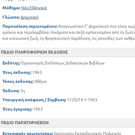
Ο χειμώνας
Μάθημα:
Νέα Ελληνικά
Ο ταχυδρόμος
Γλώσσα:
Δημοτική
Χριστούγεννα
Τι είπε ο δάσκαλος για τη βασιλόπιτα
Παρουσίαση περιεχομένου:
Αναγνωστικό Γ' Δημοτικού που είναι χω
χρόνου και περιλαμβάνει ποιήματα και πεζά εμπνευσμένα από τη ζωή σ
Οι παροιμίες του χειμώνα
και κοινωνική ζωή, τη θρησκευτική παράδοση, τις ασχολίες των ανθρ
Η Εθνική Εορτή
Ανάσταση
ΠΕΔΙΟ ΠΛΗΡΟΦΟΡΙΩΝ ΕΚΔΟΣΗΣ
Το καλοκαίρι
Στην κουζίνα
Εκδότης:
Οργανισμός Εκδόσεως Διδακτικών Βιβλίων
Έτος έκδοσης:
1963
2. Εκ της Συλλογής Σ. Σπεράντσα - Α. Μεταλλινού
Τόπος έκδοσης:
Αθήνα
Άνοιξε το σχολείο
Έκδοση:
3η
Η όμορφη χώρα
Υπουργική απόφαση / Σύμβαση:
1120/14-1-1963
Η Φθινοπωρινή Εθνική Εορτή
Έτος έγκρισης:
1963
Το κυνήγι
Η ελιά
ΠΕΔΙΟ ΠΑΡΑΤΗΡΗΣΕΩΝ
Το ναυτόπουλο
Χιόνι στο χωριό
Εντοπισμός πρωτοτύπου:
Ινστιτούτο Εκπαιδευτικής Πολιτικής