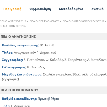
Η κούνια
Ο χειμώνας
Περιγραφή
Ψηφιοποίηση
Μεταδεδομένα
Σχετικά
Ο ταχυδρόμος
Χριστούγεννα
ΠΕΔΙΟ ΑΝΑΓΝΩΡΙΣΗΣ
»
ΠΕΔΙΟ ΠΕΡΙΕΧΟΜΕΝΟΥ
»
ΠΕΔΙΟ ΠΛΗΡΟΦΟΡΙΩΝ ΕΚΔΟΣΗΣ
»
Τι είπε ο δάσκαλος για τη βασιλόπιτα
ΘΕΜΑΤΙΚΩΝ ΟΡΩΝ
»
Οι παροιμίες του χειμώνα
ΠΕΔΙΟ ΑΝΑΓΝΩΡΙΣΗΣ
Η Εθνική Εορτή
Ανάσταση
Κωδικός αναγνώρισης:
01-42258
Το καλοκαίρι
Τίτλος:
Αναγνωστικόν Γ΄ Δημοτικού
Στην κουζίνα
Συγγραφέας:
Β. Πετρούνιας, Φ. Κολοβός, Σ. Σπεράντσας, Α. Μεταλλινο
Εικονογράφος:
Κ. Θετταλός
1. Εκ της Συλλογής Β. Πετρούνια - Φ. Κολοβού
Μέγεθος και υπόστρωμα:
Σχολικό εγχειρίδιο, 20εκ., σκληρό εξώφυλ
Η Αυγούλα
(έγχρωμες).
Η ζωή στην εξοχή
Ο τρύγος
ΠΕΔΙΟ ΠΕΡΙΕΧΟΜΕΝΟΥ
Η Σημαία
Πως πήρε το όνομα η Αθήνα μας
Βαθμίδα εκπαίδευσης:
Πρωτοβάθμια
Η κούνια
Τάξη:
Γ' Δημοτικού