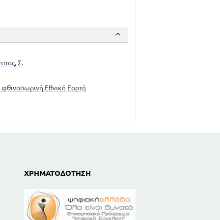
165
172
189
236
τσας, Σ.
 φθινοπωρινή Εθνική Εορτή
ΧΡΗΜΑΤΟΔΌΤΗΣΗ