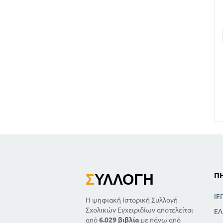
Σ
ΥΛΛΟΓΉ
Π
ΙΕ
Η ψηφιακή Ιστορική Συλλογή
Σχολικών Εγχειριδίων αποτελείται
ΕΛ
από
6.029 βιβλία
με πάνω από