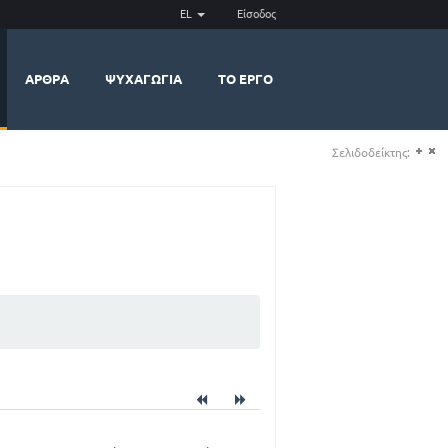
EL
Είσοδος
ΆΡΘΡΑ
ΨΥΧΑΓΩΓΊΑ
ΤΟ ΈΡΓΟ
Σελιδοδείκτης:
(+)
(-)