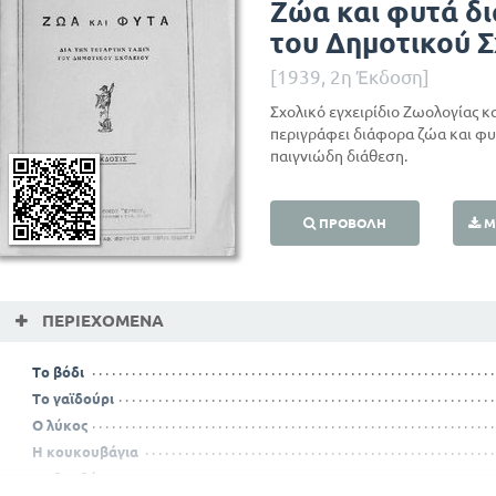
Ζώα και φυτά δι
του Δημοτικού Σ
[1939, 2η Έκδοση]
Σχολικό εγχειρίδιο Ζωολογίας κ
περιγράφει διάφορα ζώα και φυ
παιγνιώδη διάθεση.
ΠΡΟΒΟΛΉ
Μ
ΠΕΡΙΕΧΌΜΕΝΑ
Το βόδι
Το γαϊδούρι
Ο λύκος
Η κουκουβάγια
Το βαμβάκι