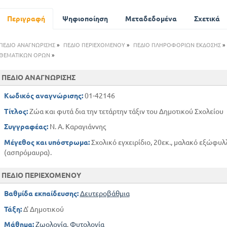
Καπνός
Η ελιά
Περιγραφή
Ψηφιοποίηση
Μεταδεδομένα
Σχετικά
ΠΕΔΙΟ ΑΝΑΓΝΩΡΙΣΗΣ
»
ΠΕΔΙΟ ΠΕΡΙΕΧΟΜΕΝΟΥ
»
ΠΕΔΙΟ ΠΛΗΡΟΦΟΡΙΩΝ ΕΚΔΟΣΗΣ
»
ΘΕΜΑΤΙΚΩΝ ΟΡΩΝ
»
ΠΕΔΙΟ ΑΝΑΓΝΩΡΙΣΗΣ
Κωδικός αναγνώρισης:
01-42146
Τίτλος:
Ζώα και φυτά δια την τετάρτην τάξιν του Δημοτικού Σχολείου
Συγγραφέας:
Ν. Α. Καραγιάννης
Μέγεθος και υπόστρωμα:
Σχολικό εγχειρίδιο, 20εκ., μαλακό εξώφυλλο
(ασπρόμαυρα).
ΠΕΔΙΟ ΠΕΡΙΕΧΟΜΕΝΟΥ
Βαθμίδα εκπαίδευσης:
Δευτεροβάθμια
Τάξη:
Δ' Δημοτικού
Μάθημα:
Ζωολογία
,
Φυτολογία