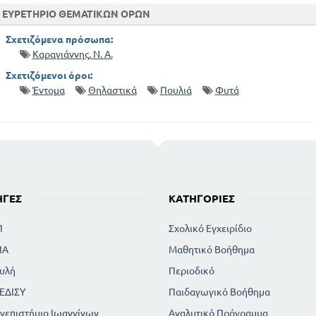
ΕΥΡΕΤΗΡΙΟ ΘΕΜΑΤΙΚΩΝ ΟΡΩΝ
Σχετιζόμενα πρόσωπα:
Καραγιάννης, Ν. Α.
Σχετιζόμενοι όροι:
Έντομα
Θηλαστικά
Πουλιά
Φυτά
ΗΓΈΣ
ΚΑΤΗΓΟΡΊΕΣ
Π
Σχολικό Εγχειρίδιο
ΙΑ
Μαθητικό Βοήθημα
υλή
Περιοδικό
ΕΔΙΣΥ
Παιδαγωγικό Βοήθημα
νεπιστήμιο Ιωαννίνων
Αναλυτικό Πρόγραμμα