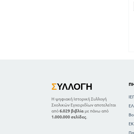
Σ
ΥΛΛΟΓΉ
Π
ΙΕ
Η ψηφιακή Ιστορική Συλλογή
Σχολικών Εγχειριδίων αποτελείται
ΕΛ
από
6.029 βιβλία
με πάνω από
Βο
1.000.000 σελίδες
.
ΕΚ
Πα