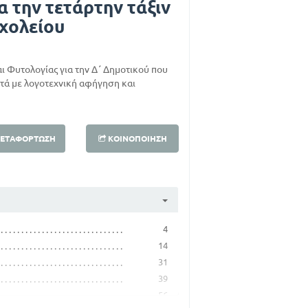
α την τετάρτην τάξιν
χολείου
αι Φυτολογίας για την Δ΄ Δημοτικού που
τά με λογοτεχνική αφήγηση και
ΕΤΑΦΌΡΤΩΣΗ
ΚΟΙΝΟΠΟΊΗΣΗ
4
14
31
39
56