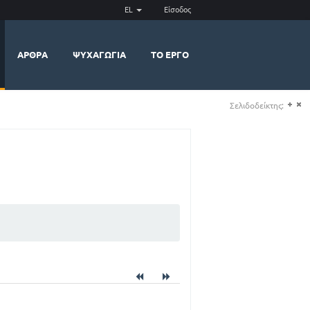
EL
Είσοδος
ΆΡΘΡΑ
ΨΥΧΑΓΩΓΊΑ
ΤΟ ΈΡΓΟ
Σελιδοδείκτης:
(+)
(-)