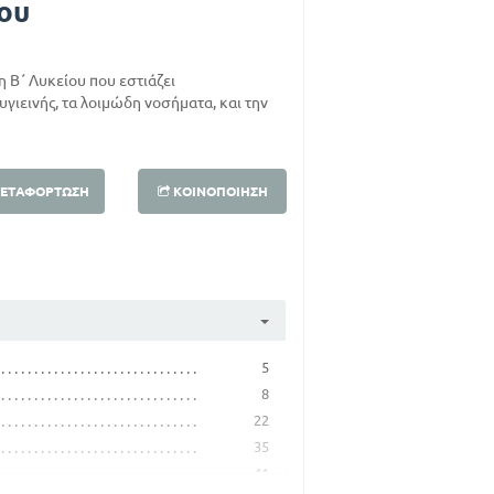
ίου
τη Β΄ Λυκείου που εστιάζει
υγιεινής, τα λοιμώδη νοσήματα, και την
ΕΤΑΦΌΡΤΩΣΗ
ΚΟΙΝΟΠΟΊΗΣΗ
5
8
22
35
41