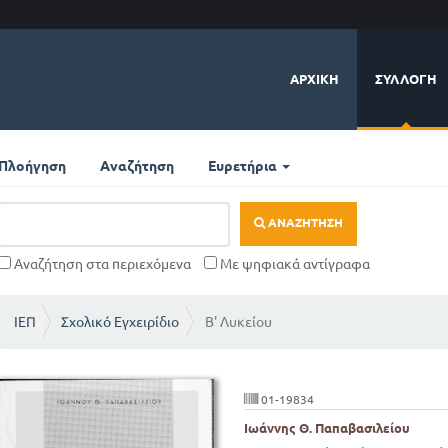
ΑΡΧΙΚΉ
ΣΥΛΛΟΓΉ
Πλοήγηση
Αναζήτηση
Ευρετήρια
ΑΝΑΖΉΤΗΣΗ
Αναζήτηση στα περιεχόμενα
Με ψηφιακά αντίγραφα
ΙΕΠ
Σχολικό Εγχειρίδιο
Β' Λυκείου
01-19834
Ιωάννης Θ. Παπαβασιλείου