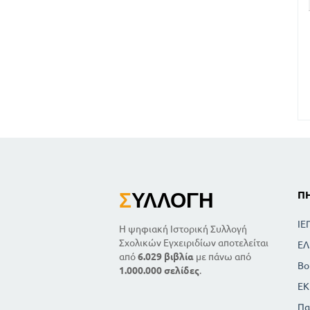
Σ
ΥΛΛΟΓΉ
Π
ΙΕ
Η ψηφιακή Ιστορική Συλλογή
Σχολικών Εγχειριδίων αποτελείται
ΕΛ
από
6.029 βιβλία
με πάνω από
Βο
1.000.000 σελίδες
.
ΕΚ
Πα