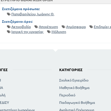
ΕΥΡΕΤΗΡΙΟ ΘΕΜΑΤΙΚΩΝ ΟΡΩΝ
Σχετιζόμενα πρόσωπα:
Παπαβασιλείου, Ιωάννης Θ.
Σχετιζόμενοι όροι:
Ακτινοβολία
Αποχέτευση
Ατμόσφαιρα
Επιδημίες 
Ιατρική της εργασίας
Μόλυνση
ΗΓΈΣ
ΚΑΤΗΓΟΡΊΕΣ
Π
Σχολικό Εγχειρίδιο
ΙΑ
Μαθητικό Βοήθημα
υλή
Περιοδικό
ΕΔΙΣΥ
Παιδαγωγικό Βοήθημα
νεπιστήμιο Ιωαννίνων
Αναλυτικό Πρόγραμμα