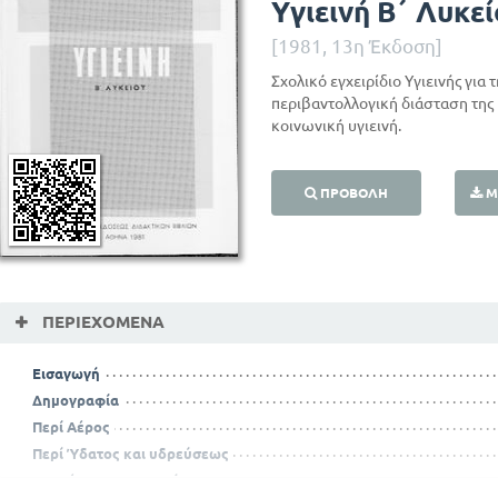
Υγιεινή Β΄ Λυκε
[1981, 13η Έκδοση]
Σχολικό εγχειρίδιο Υγιεινής για 
περιβαντολλογική διάσταση της 
κοινωνική υγιεινή.
ΠΡΟΒΟΛΉ
Μ
ΠΕΡΙΕΧΌΜΕΝΑ
Εισαγωγή
Δημογραφία
Περί Αέρος
Περί Ύδατος και υδρεύσεως
Αποχέτευση - Απορρίμματα