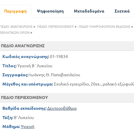
Κατοικία
Διατροφή
Περιγραφή
Ψηφιοποίηση
Μεταδεδομένα
Σχετικά
Λοιμώδη Νοσήματα
Τα Λοιμώδη Νοσήματα στην Ελλάδα
ΠΕΔΙΟ ΑΝΑΓΝΩΡΙΣΗΣ
»
ΠΕΔΙΟ ΠΕΡΙΕΧΟΜΕΝΟΥ
»
ΠΕΔΙΟ ΠΛΗΡΟΦΟΡΙΩΝ ΕΚΔΟΣΗΣ
»
Περί της Υγιεινής του Σώματος και του Πνεύματος
ΘΕΜΑΤΙΚΩΝ ΟΡΩΝ
»
Επαγγελματική Υγιεινή και Ιατρική της Εργασίας
ΠΕΔΙΟ ΑΝΑΓΝΩΡΙΣΗΣ
Κωδικός αναγνώρισης:
01-19834
Τίτλος:
Υγιεινή Β΄ Λυκείου
Συγγραφέας:
Ιωάννης Θ. Παπαβασιλείου
Μέγεθος και υπόστρωμα:
Σχολικό εγχειρίδιο, 20εκ., μαλακό εξώφυλλ
ΠΕΔΙΟ ΠΕΡΙΕΧΟΜΕΝΟΥ
Βαθμίδα εκπαίδευσης:
Δευτεροβάθμια
Τάξη:
Β' Λυκείου
Μάθημα:
Υγιεινή