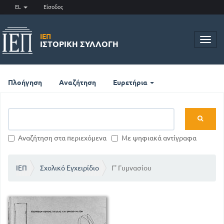
EL
Είσοδος
ΙΕΠ
Toggl
ΙΣΤΟΡΙΚΉ ΣΥΛΛΟΓΉ
navig
Πλοήγηση
Αναζήτηση
Ευρετήρια
Αναζήτηση στα περιεχόμενα
Με ψηφιακά αντίγραφα
ΙΕΠ
Σχολικό Εγχειρίδιο
Γ' Γυμνασίου