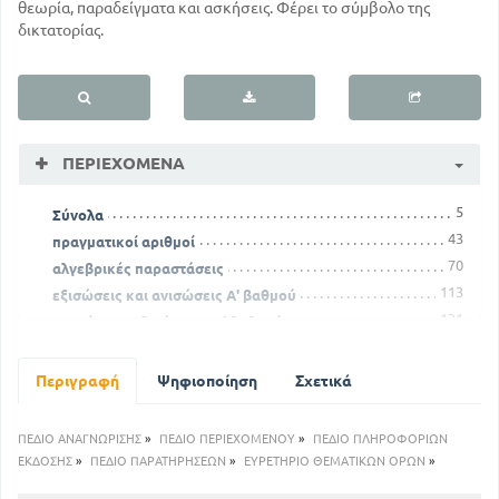
θεωρία, παραδείγματα και ασκήσεις. Φέρει το σύμβολο της
δικτατορίας.
ΠΕΡΙΕΧΌΜΕΝΑ
5
Σύνολα
43
πραγματικοί αριθμοί
70
αλγεβρικές παραστάσεις
113
εξισώσεις και ανισώσεις Α' βαθμού
131
συστήματα εξισώσεων Α' βαθμού
Περιγραφή
Ψηφιοποίηση
Σχετικά
ΠΕΔΙΟ ΑΝΑΓΝΩΡΙΣΗΣ
»
ΠΕΔΙΟ ΠΕΡΙΕΧΟΜΕΝΟΥ
»
ΠΕΔΙΟ ΠΛΗΡΟΦΟΡΙΩΝ
ΕΚΔΟΣΗΣ
»
ΠΕΔΙΟ ΠΑΡΑΤΗΡΗΣΕΩΝ
»
ΕΥΡΕΤΗΡΙΟ ΘΕΜΑΤΙΚΩΝ ΟΡΩΝ
»