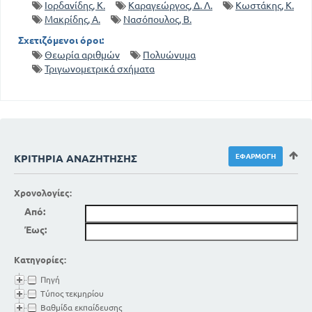
Ιορδανίδης, Κ.
Καραγεώργος, Δ. Λ.
Κωστάκης, Κ.
Μακρίδης, Α.
Νασόπουλος, Β.
Σχετιζόμενοι όροι:
Θεωρία αριθμών
Πολυώνυμα
Τριγωνομετρικά σχήματα
ΚΡΙΤΉΡΙΑ ΑΝΑΖΉΤΗΣΗΣ
Χρονολογίες:
Από:
Έως:
Κατηγορίες:
Πηγή
Τύπος τεκμηρίου
Βαθμίδα εκπαίδευσης