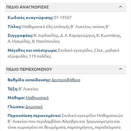
74
ΔΙΕΥΡΕΥΝΗΣΗ ΕΞΙΣΩΣΕΩΝ ΚΑΙ ΑΝΙΣΩΣΕΩΝ
ΠΕΔΙΟ ΑΝΑΓΝΩΡΙΣΗΣ
85
ΣΥΝΤΟΜΗ ΑΝΑΚΕΦΑΛΑΙΩΣΗ
Κωδικός αναγνώρισης:
01-19507
91
ΚΕΦ 3 - ΤΡΙΓΩΝΟΜΕΤΡΙΑ
Τίτλος:
Μαθηματικά ύλη επιλογής Β΄ Λυκείου, τεύχος Β΄
Συγγραφέας:
Κ. Ιορδανίδης, Δ. Λ. Καραγεώργος, Κ. Κωστάκης,
Α. Μακρίδης, Β. Νασόπουλος
Μέγεθος και υπόστρωμα:
Σχολικό εγχειρίδιο, 23εκ., μαλακό
εξώφυλλο, 119 σελίδες.
ΠΕΔΙΟ ΠΕΡΙΕΧΟΜΕΝΟΥ
Βαθμίδα εκπαίδευσης:
Δευτεροβάθμια
Τάξη:
Β' Λυκείου
Μάθημα:
Μαθηματικά
Γλώσσα:
Δημοτική
Παρουσίαση περιεχομένου:
Σχολικό εγχειρίδιο Μαθηματικών
Β΄ Λυκείου που περιλαμβάνει Άλγεβρα και Τριγωνομετρία και
είναι χωρισμένο σε θεωρήματα, παρατηρήσεις, παραδείγματα