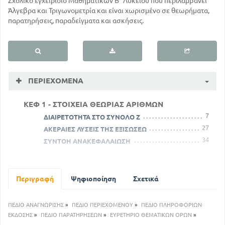
Σχολικό εγχειρίδιο Μαθηματικών Β΄ Λυκείου που περιλαμβάνει
Άλγεβρα και Τριγωνομετρία και είναι χωρισμένο σε θεωρήματα,
παρατηρήσεις, παραδείγματα και ασκήσεις.
ΠΕΡΙΕΧΌΜΕΝΑ
ΚΕΦ 1 - ΣΤΟΙΧΕΙΑ ΘΕΩΡΙΑΣ ΑΡΙΘΜΩΝ
7
ΔΙΑΙΡΕΤΟΤΗΤΑ ΣΤΟ ΣΥΝΟΛΟ Ζ
27
ΑΚΕΡΑΙΕΣ ΛΥΣΕΙΣ ΤΗΣ ΕΞΙΣΩΣΕΩ
34
ΣΥΝΤΟΗ ΑΝΑΚΕΦΑΛΑΙΩΣΗ
ΚΕΦ 2. ΠΟΛΥΩΝΥΜΑ
39
ΤΟ ΣΥΝΟΛΟ C ΤΩΝ ΠΟΛΥΟΝΥΜΩΝ
45
Περιγραφή
ΔΙΑΙΡΕΤΟΤΗΤΑ ΠΟΛΥΩΝΥΜΩΝ
Ψηφιοποίηση
Σχετικά
55
ΑΡΙΘΜΗΤΙΚΗ ΤΙΜΗ ΤΩΝ ΠΟΛΥΩΝΥΜΩΝ
ΘΕΩΡΗΜΑΤΑ ΣΧΕΤΙΚΑ ΜΕ ΤΙΣ ΡΙΖΕΣ ΤΩΝ
ΠΕΔΙΟ ΑΝΑΓΝΩΡΙΣΗΣ
»
ΠΕΔΙΟ ΠΕΡΙΕΧΟΜΕΝΟΥ
»
ΠΕΔΙΟ ΠΛΗΡΟΦΟΡΙΩΝ
ΠΟΛΥΩΝΥΜΩΝ
ΕΚΔΟΣΗΣ
»
ΠΕΔΙΟ ΠΑΡΑΤΗΡΗΣΕΩΝ
»
ΕΥΡΕΤΗΡΙΟ ΘΕΜΑΤΙΚΩΝ ΟΡΩΝ
»
71
60
ΕΞΙΣΩΣΕΙΣ 3ου και 4ου ΒΑΘΜΟΥ