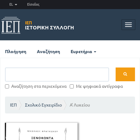
EL
Είσοδος
ΙΕΠ
Toggl
ΙΣΤΟΡΙΚΉ ΣΥΛΛΟΓΉ
navig
Πλοήγηση
Αναζήτηση
Ευρετήρια
Αναζήτηση στα περιεχόμενα
Με ψηφιακά αντίγραφα
ΙΕΠ
Σχολικό Εγχειρίδιο
Α' Λυκείου