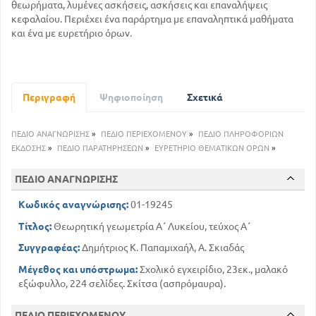
θεωρήματα, λυμένες ασκήσεις, ασκήσεις και επαναλήψεις
κεφαλαίου. Περιέχει ένα παράρτημα με επαναληπτικά μαθήματα
και ένα με ευρετήριο όρων.
Περιγραφή
Ψηφιοποίηση
Σχετικά
ΠΕΔΙΟ ΑΝΑΓΝΩΡΙΣΗΣ
»
ΠΕΔΙΟ ΠΕΡΙΕΧΟΜΕΝΟΥ
»
ΠΕΔΙΟ ΠΛΗΡΟΦΟΡΙΩΝ
ΕΚΔΟΣΗΣ
»
ΠΕΔΙΟ ΠΑΡΑΤΗΡΗΣΕΩΝ
»
ΕΥΡΕΤΗΡΙΟ ΘΕΜΑΤΙΚΩΝ ΟΡΩΝ
»
ΠΕΔΙΟ ΑΝΑΓΝΩΡΙΣΗΣ
Κωδικός αναγνώρισης:
01-19245
Τίτλος:
Θεωρητική γεωμετρία Α΄ Λυκείου, τεύχος Α΄
Συγγραφέας:
Δημήτριος Κ. Παπαμιχαήλ, Α. Σκιαδάς
Μέγεθος και υπόστρωμα:
Σχολικό εγχειρίδιο, 23εκ., μαλακό
εξώφυλλο, 224 σελίδες. Σκίτσα (ασπρόμαυρα).
ΠΕΔΙΟ ΠΕΡΙΕΧΟΜΕΝΟΥ