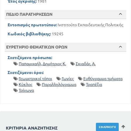
Έτος έγκρισης:
1981
ΠΕΔΙΟ ΠΑΡΑΤΗΡΗΣΕΩΝ
Εντοπισμός πρωτοτύπου:
Ινστιτούτο Εκπαιδευτικής Πολιτικής
Κωδικός βιβλιοθήκης:
19245
ΕΥΡΕΤΗΡΙΟ ΘΕΜΑΤΙΚΩΝ ΟΡΩΝ
Σχετιζόμενα πρόσωπα:
Παπαμιχαήλ, Δημήτριος Κ.
Σκιαδάς, Α.
Σχετιζόμενοι όροι:
Γεωμετρικοί τόποι
Γωνίες
Ευθύγραμμα τμήματα
Κύκλος
Παραλληλόγραμμα
Τραπέζια
Τρίγωνα
ΚΡΙΤΉΡΙΑ ΑΝΑΖΉΤΗΣΗΣ