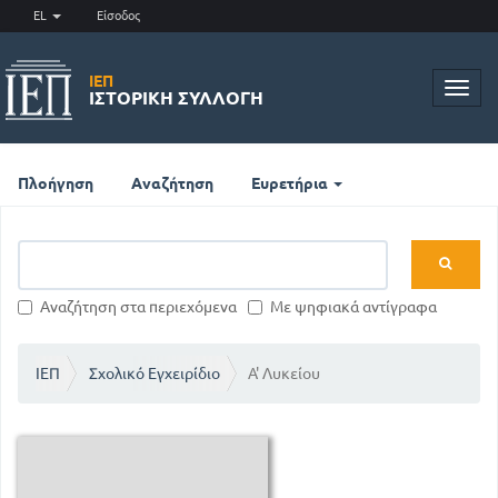
EL
Είσοδος
ΙΕΠ
Toggl
ΙΣΤΟΡΙΚΉ ΣΥΛΛΟΓΉ
navig
Πλοήγηση
Αναζήτηση
Ευρετήρια
Αναζήτηση στα περιεχόμενα
Με ψηφιακά αντίγραφα
ΙΕΠ
Σχολικό Εγχειρίδιο
Α' Λυκείου