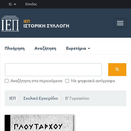
EL
Είσοδος
ΙΕΠ
Toggl
ΙΣΤΟΡΙΚΉ ΣΥΛΛΟΓΉ
navig
Πλοήγηση
Αναζήτηση
Ευρετήρια
Αναζήτηση στα περιεχόμενα
Με ψηφιακά αντίγραφα
ΙΕΠ
Σχολικό Εγχειρίδιο
Β' Γυμνασίου