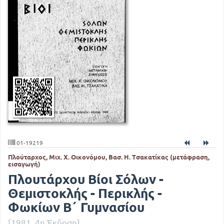
01-19219
Πλούταρχος, Μιχ. Χ. Οικονόμου, Βασ. Η. Τσακατίκας (μετάφραση,
εισαγωγή)
Πλουτάρχου Βίοι Σόλων -
Θεμιστοκλής - Περικλής -
Φωκίων Β΄ Γυμνασίου
[1981, 4η Έκδοση]