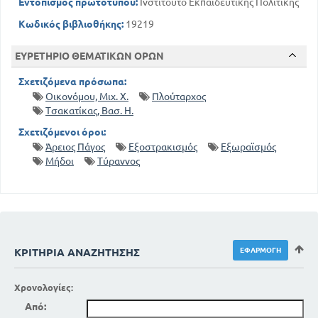
Εντοπισμός πρωτοτύπου:
Ινστιτούτο Εκπαιδευτικής Πολιτικής
Κωδικός βιβλιοθήκης:
19219
ΕΥΡΕΤΗΡΙΟ ΘΕΜΑΤΙΚΩΝ ΟΡΩΝ
Σχετιζόμενα πρόσωπα:
Οικονόμου, Μιχ. Χ.
Πλούταρχος
Τσακατίκας, Βασ. Η.
Σχετιζόμενοι όροι:
Άρειος Πάγος
Εξοστρακισμός
Εξωραϊσμός
Μήδοι
Τύραννος
ΚΡΙΤΉΡΙΑ ΑΝΑΖΉΤΗΣΗΣ
Χρονολογίες:
Από: