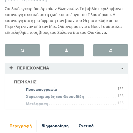
Σχολικό εγχειρίδιο Αρχαίων Ελληνικών. Το βιβλίο περιλαμβάνει
εισαγωγή σχετικά με τη ζωή και το έργο του Πλουτάρχου. Η
εισαγωγή και η μετάφραση των βίων του Θεμιστοκλή και του
Περικλή έγιναν από τον Μιχ. Οικονόμου ενώ ο Βασ. Τσακατίκας
επιμελήθηκε τους βίους του Σόλωνα και του Φωκίωνα.
ΠΕΡΙΕΧΌΜΕΝΑ
ΠΕΡΙΚΛΗΣ
122
Προσωπογραφία
123
Χαρακτηρισμός του Θουκυδίδη
125
Μετάφραση
163
Σημειώσεις
ΦΩΚΙΩΝ
184
Περιγραφή
Προσωπογραφία
Ψηφιοποίηση
Σχετικά
185
Ο Πλούταρχος για το Φωκίωνα