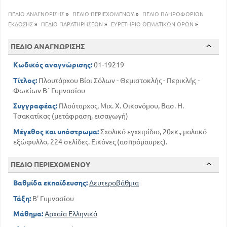
187
Μετάφραση
ΠΕΔΙΟ ΑΝΑΓΝΩΡΙΣΗΣ
»
ΠΕΔΙΟ ΠΕΡΙΕΧΟΜΕΝΟΥ
»
ΠΕΔΙΟ ΠΛΗΡΟΦΟΡΙΩΝ
210
Σημειώσεις
ΕΚΔΟΣΗΣ
»
ΠΕΔΙΟ ΠΑΡΑΤΗΡΗΣΕΩΝ
»
ΕΥΡΕΤΗΡΙΟ ΘΕΜΑΤΙΚΩΝ ΟΡΩΝ
»
ΠΕΔΙΟ ΑΝΑΓΝΩΡΙΣΗΣ
Κωδικός αναγνώρισης:
01-19219
Τίτλος:
Πλουτάρχου Βίοι Σόλων - Θεμιστοκλής - Περικλής -
Φωκίων Β΄ Γυμνασίου
Συγγραφέας:
Πλούταρχος, Μιχ. Χ. Οικονόμου, Βασ. Η.
Τσακατίκας (μετάφραση, εισαγωγή)
Μέγεθος και υπόστρωμα:
Σχολικό εγχειρίδιο, 20εκ., μαλακό
εξώφυλλο, 224 σελίδες. Εικόνες (ασπρόμαυρες).
ΠΕΔΙΟ ΠΕΡΙΕΧΟΜΕΝΟΥ
Βαθμίδα εκπαίδευσης:
Δευτεροβάθμια
Τάξη:
Β' Γυμνασίου
Μάθημα:
Αρχαία Ελληνικά