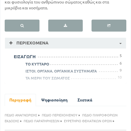
και φυσιολογία του ανθρώπινου σώματος καθώς και στα
μικρόβια και νοσήματα.
ΠΕΡΙΕΧΌΜΕΝΑ
5
ΕΙΣΑΓΩΓΗ
6
ΤΟ ΚΥΤΤΑΡΟ
9
ΙΣΤΟΙ. ΟΡΓΑΝΑ. ΟΡΓΑΝΙΚΑ ΣΥΣΤΗΜΑΤΑ
10
ΤΑ ΜΕΡΗ ΤΟΥ ΣΩΜΑΤΟΣ
ΚΕΦΑΛΑΙΟ Α'
ΤΟ ΟΣΤΙΚΟ ΣΥΣΤΗΜΑ - ΣΚΕΛΕΤΟΣ
12
Περιγραφή
Η ΚΑΤΑΣΚΕΥΗ ΤΩΝ ΟΣΤΩΝ
Ψηφιοποίηση
Σχετικά
14
Η ΣΥΝΔΕΣΗ ΤΩΝ ΟΣΤΩΝ
15
Ο ΣΚΕΛΕΤΟΣ ΤΗΣ ΚΕΦΑΛΗΣ
ΠΕΔΙΟ ΑΝΑΓΝΩΡΙΣΗΣ
»
ΠΕΔΙΟ ΠΕΡΙΕΧΟΜΕΝΟΥ
»
ΠΕΔΙΟ ΠΛΗΡΟΦΟΡΙΩΝ
18
Ο ΣΚΕΛΕΤΟΣ ΤΟΥ ΚΟΡΜΟΥ
ΕΚΔΟΣΗΣ
»
ΠΕΔΙΟ ΠΑΡΑΤΗΡΗΣΕΩΝ
»
ΕΥΡΕΤΗΡΙΟ ΘΕΜΑΤΙΚΩΝ ΟΡΩΝ
»
21
Ο ΣΚΕΛΕΤΟΣ ΤΩΝ ΑΝΩ ΑΚΡΩΝ