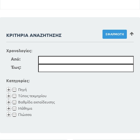
69
Η ΑΝΤΑΛΛΑΓΗ ΤΩΝ ΑΕΡΙΩΝ
71
Η ΠΑΡΑΓΩΓΗ ΤΗΣ ΦΩΝΗΣ
72
ΥΓΙΕΙΝΗ ΤΗΣ ΑΝΑΠΝΟΗΣ
73
Ο ΑΕΡΙΣΜΟΣ ΤΩΝ ΚΑΤΟΙΚΙΩΝ
75
ΚΡΙΤΉΡΙΑ ΑΝΑΖΉΤΗΣΗΣ
Η ΑΣΦΥΞΙΑ
77
Η ΤΕΧΝΗΤΗ ΑΝΑΠΝΟΗ
ΚΕΦΑΛΑΙΟ Ε
Χρονολογίες:
ΤΟ ΑΓΓΕΙΑΚΟ ΣΥΣΤΗΜΑ
Από:
ΟΙ ΛΕΙΤΟΥΡΓΙΕΣ ΤΟΥ ΑΓΓΕΙΑΚΟΥ
Έως:
ΣΥΣΤΗΜΑΤΟΣ
81
80
ΤΟ ΑΙΜΑ
Κατηγορίες:
84
ΤΑ ΟΡΓΑΝΑ ΤΗΣ ΚΥΚΛΟΦΟΡΙΑΣ
Πηγή
88
ΟΙ ΔΥΟ ΚΥΚΛΟΦΟΡΙΕΣ
Τύπος τεκμηρίου
89
Ο ΜΗΧΑΝΙΣΜΟΣ ΤΗΣ ΚΥΚΛΟΦΟΡΙΑΣ
Βαθμίδα εκπαίδευσης
91
ΑΔΕΝΕΣ ΚΑΙ ΕΚΚΡΙΣΕΙΣ
Μάθημα
93
Γλώσσα
ΑΠΕΚΚΡΙΣΕΙΣ
95
ΤΟ ΛΕΜΦΙΚΟ ΣΥΣΤΗΜΑ
ΑΝΤΣΑΛΛΑΓΗ ΤΗΣ ΥΛΗΣ. ΖΩΙΚΗ
ΘΕΡΜΟΤΗΤΑ