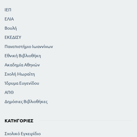
120
ΑΝΩΜΑΛΙΕΣ ΤΗΣ ΟΡΑΣΗΣ
ΙΕΠ
121
ΥΓΙΕΙΝΗ ΤΩΝ ΟΦΘΑΛΜΩΝ
ΕΛΙΑ
123
ΤΟ ΑΙΣΘΗΤΗΡΙΟ ΤΗΣ ΟΣΦΡΗΣΗΣ
124
Βουλή
ΥΓΙΕΙΝΗ ΤΗΣ ΟΣΦΡΗΣΗΣ
ΤΟ ΑΙΣΘΗΤΗΡΙΟ ΤΗΣ ΑΚΟΗΣ ΚΑΙ ΤΟΥ ΧΩΡΟΥ
ΕΚΕΔΙΣΥ
129
127
Ο ΜΗΧΑΝΙΣΜΟΣ ΤΗΣ ΑΚΟΗΣ
Πανεπιστήμιο Ιωαννίνων
131
Η ΑΙΣΘΗΣΗ ΤΟΥ ΧΩΡΟΥ
Εθνική Βιβλιοθήκη
131
ΥΓΙΕΙΝΗ ΤΩΝ ΑΥΤΙΩΝ
132
Ακαδημία Αθηνών
ΤΟ ΑΙΣΘΗΤΗΡΙΟ ΤΗΣ ΑΦΗΣ
134
ΤΑ ΒΟΗΘΗΤΙΚΑ ΟΡΓΑΝΑ ΤΟΥ ΔΕΡΜΑΤΟΣ
Σχολή Μωραϊτη
ΤΑ ΔΙΑΦΟΡΑ ΑΙΣΘΗΤΗΡΙΑ ΤΟΥ ΔΕΡΜΑΤΟΣ
Ίδρυμα Ευγενίδου
137
135
ΆΛΛΕΣ ΛΕΙΤΟΥΡΓΙΕΣ ΤΟΥ ΔΕΡΜΑΤΟΣ
ΑΠΘ
138
Η ΧΡΟΙΑ ΤΟΥ ΔΕΡΜΑΤΟΣ ΚΑΙ ΟΙ ΦΥΛΕΣ
139
Δημόσιες Βιβλιοθήκες
ΥΓΙΕΙΝΗ ΤΟΥ ΔΕΡΜΑΤΟΣ. ΛΟΥΤΡΑ
ΑΕΡΟΛΟΥΤΡΑ. ΗΛΙΟΛΟΥΤΡΑ.
ΘΑΛΑΣΣΟΛΟΥΤΡΑ
142
141
ΚΑΤΗΓΟΡΊΕΣ
ΤΑ ΕΝΔΥΜΑΤΑ
ΠΑΓΟΠΛΗΞΙΑ. ΚΡΥΟΠΑΓΗΜΑΤΑ.
ΘΕΡΜΟΠΛΗΞΙΑ
Σχολικό Εγχειρίδιο