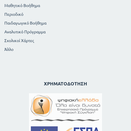
144
143
ΕΓΚΑΥΜΑΤΑ
Μαθητικό Βοήθημα
145
ΝΥΓΜΑΤΑ ΕΝΤΟΜΩΝ ΚΤΛ
Περιοδικό
ΚΕΦΑΛΑΙΟ Η
Παιδαγωγικό Βοήθημα
ΑΥΞΗΣΗ ΤΟΥ ΑΝΘΡΩΠΙΝΟΥ ΣΩΜΑΤΟΣ
ΠΙΝΑΚΑΣ ΜΗΚΟΥΣ ΚΑΙ ΒΑΡΟΥΣ
Αναλυτικό Πρόγραμμα
ΕΛΛΗΝΟΠΑΙΔΩΝ
Σχολικοί Χάρτες
149
ΦΥΣΙΚΗ ΘΩΡΑΚΙΚΗ ΠΕΡΙΜΕΤΡΟΣ
Άλλο
ΕΛΛΗΝΟΠΑΙΔΩΝ
150
ΚΕΦΑΛΑΙΟ Θ
ΜΙΚΡΟΒΙΑ ΚΑΙ ΝΟΣΗΜΑΤΑ
151
ΠΑΡΑΣΙΤΑ ΚΑΙ ΜΙΚΡΟΒΙΑ
ΧΡΗΜΑΤΟΔΌΤΗΣΗ
152
ΤΑ ΝΟΣΗΜΑΤΑ ΚΑΙ Η ΜΕΤΑΔΟΣΗ ΤΟΥΣ
155
ΤΑ ΠΡΟΦΥΛΑΚΤΙΚΑ ΜΕΤΡΑ
ΑΝΟΣΙΑ. ΕΜΒΟΛΙΑ. ΟΡΟΙ. ΒΙΟΘΕΡΑΠΕΥΤΙΚΑ
158
157
Η ΠΕΡΙΠΟΙΗΣΗ ΤΟΥ ΑΡΡΩΣΤΟΥ
160
ΤΟ ΟΙΚΟΓΕΝΕΙΑΚΟ ΦΑΡΜΑΚΕΙΟ
161
ΜΕΘΟΔΟΙ ΑΠΟΛΥΜΑΝΣΕΩΣ
163
ΕΠΙΛΟΓΟΣ