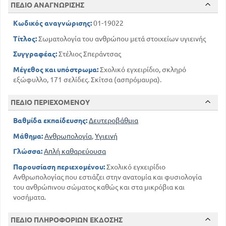
ΠΕΔΙΟ ΑΝΑΓΝΩΡΙΣΗΣ
24
Ο ΣΚΕΛΕΤΟΣ ΤΩΝ ΚΑΤΩ ΑΚΡΩΝ
27
ΔΙΑΣΤΡΕΜΜΑ - ΕΞΑΡΘΡΗΜΑ - ΚΑΤΑΓΜΑ
Κωδικός αναγνώρισης:
01-19022
28
ΚΥΦΩΣΗ - ΣΚΟΛΙΩΣΗ
Τίτλος:
Σωματολογία του ανθρώπου μετά στοιχείων υγιεινής
29
ΠΑΡΑΜΟΡΦΩΣΗ ΠΟΔΙΩΝ
Συγγραφέας:
Στέλιος Σπεράντσας
30
ΡΑΧΙΤΙΔΑ
ΚΕΦΑΛΑΙΟ Β
Μέγεθος και υπόστρωμα:
Σχολικό εγχειρίδιο, σκληρό
εξώφυλλο, 171 σελίδες. Σκίτσα (ασπρόμαυρα).
ΤΟ ΜΥΙΚΟ ΣΥΣΤΗΜΑ
31
Η ΚΑΤΑΣΚΕΥΗ ΤΩΝ ΜΥΩΝ
ΠΕΔΙΟ ΠΕΡΙΕΧΟΜΕΝΟΥ
33
ΧΑΡΑΚΤΗΡΙΣΤΙΚΕΣ ΙΔΙΟΤΗΤΕΣ ΤΩΝ ΜΥΩΝ
34
Η ΕΝΕΡΓΕΙΑ ΤΩΝ ΜΥΩΝ
Βαθμίδα εκπαίδευσης:
Δευτεροβάθμια
35
ΟΡΘΟΣΤΑΣΙΑ. ΒΑΔΙΣΜΑ. ΔΡΟΜΟΣ. ΑΛΜΑ
Μάθημα:
Ανθρωπολογία
,
Υγιεινή
36
ΣΩΜΑΤΙΚΕΣ ΑΣΚΗΣΕΙΣ
Γλώσσα:
Απλή καθαρεύουσα
ΚΕΦΑΛΑΙΟ Γ
ΤΟ ΠΕΠΤΙΚΟ ΣΥΣΤΗΜΑ
Παρουσίαση περιεχομένου:
Σχολικό εγχειρίδιο
39
Ανθρωπολογίας που εστιάζει στην ανατομία και φυσιολογία
ΟΙ ΤΡΟΦΕΣ ΚΑΙ Η ΠΕΨΗ
του ανθρώπινου σώματος καθώς και στα μικρόβια και
40
ΟΙ ΟΡΓΑΝΙΚΕΣ ΘΡΕΠΤΙΚΕΣ ΟΥΣΙΕΣ
νοσήματα.
41
ΟΙ ΒΙΤΑΜΙΝΕΣ
42
ΟΙ ΑΝΟΡΓΑΝΕΣ ΘΡΕΠΤΙΚΕΣ ΟΥΣΙΕΣ
ΠΕΔΙΟ ΠΛΗΡΟΦΟΡΙΩΝ ΕΚΔΟΣΗΣ
43
ΟΙ ΚΥΡΙΟΤΕΡΕΣ ΤΡΟΦΕΣ