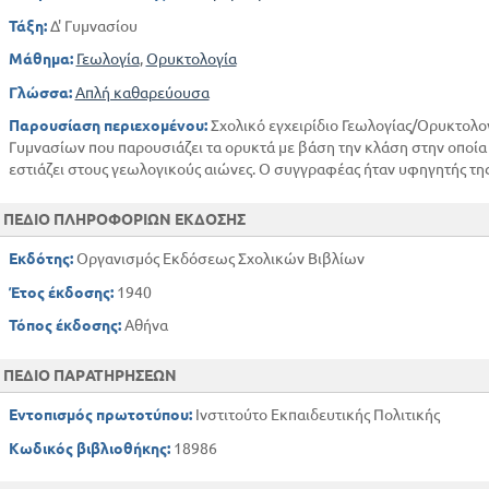
Δ. ΚΑΙΝΟΖΩΙΚΟΣ ΑΙΩΝΑΣ
Τάξη:
Δ' Γυμνασίου
ΚΕΦ 5
Α. ΓΕΩΛΟΓΙΚΗ ΙΣΤΟΡΙΑ ΤΗΣ ΒΑΛΚΑΝΙΚΗΣ ΚΑ
Μάθημα:
Γεωλογία
,
Ορυκτολογία
ΙΣΤΟΡΙΑ ΤΗΣ ΓΗΣ
Γλώσσα:
Απλή καθαρεύουσα
ΜΕΡΟΣ ΔΕΥΤΕΡΟ
Παρουσίαση περιεχομένου:
Σχολικό εγχειρίδιο Γεωλογίας/Ορυκτολογ
ΣΤΟΙΧΕΙΑ ΟΡΥΚΤΟΛΟΓΙΑΣ
Γυμνασίων που παρουσιάζει τα ορυκτά με βάση την κλάση στην οποία 
εστιάζει στους γεωλογικούς αιώνες. Ο συγγραφέας ήταν υφηγητής τη
ΚΕΦ 1
ΓΕΝΙΚΗ ΟΡΥΚΤΟΛΟΓΙΑ
ΠΕΔΙΟ ΠΛΗΡΟΦΟΡΙΩΝ ΕΚΔΟΣΗΣ
ΓΝΩΡΙΣΜΑΤΑ ΤΩΝ ΟΡΥΚΤΩΝ
Α. ΜΟΡΦΟΛΟΓΙΚΑ ΓΝΩΡΙΣΜΑΤΑ ΤΩΝ
Εκδότης:
Οργανισμός Εκδόσεως Σχολικών Βιβλίων
Β. ΦΥΣΙΚΑ ΓΝΩΡΙΣΜΑΤΑ ΤΩΝ ΟΡΥΚΤ
Έτος έκδοσης:
1940
ΚΕΦ 2
Τόπος έκδοσης:
Αθήνα
ΕΙΔΙΚΗ ΟΡΥΚΤΟΛΟΓΙΑ
ΤΑ ΚΥΡΙΟΤΕΡΑ ΤΩΝ ΟΡΥΚΤΩΝ ΤΗΣ ΕΛΛΑΔΟΣ
ΠΕΔΙΟ ΠΑΡΑΤΗΡΗΣΕΩΝ
ΠΡΩΤΗ ΚΛΑΣΗ - ΑΥΤΟΦΥΗ ΣΤΟΙΧΕΙΑ
ΔΕΥΤΕΡΗ ΚΛΑΣΗ - ΟΡΥΚΤΕΣ ΕΝΩΣΕΙΣ ΣΤΟΙΧΕΙ
Εντοπισμός πρωτοτύπου:
Ινστιτούτο Εκπαιδευτικής Πολιτικής
ΤΡΙΤΗ ΚΛΑΣΗ - ΟΡΥΚΤΕΣ ΕΝΩΣΕΙΣ ΣΤΟΙΧΕΙΩΝ
Κωδικός βιβλιοθήκης:
18986
ΤΕΤΑΡΤΗ ΚΛΑΣΗ - ΑΛΑΤΑ