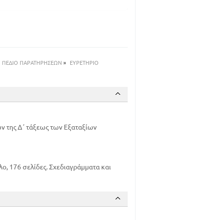
8
39
ΠΕΔΙΟ ΠΑΡΑΤΗΡΗΣΕΩΝ
»
ΕΥΡΕΤΗΡΙΟ
ΝΙΑ - ΗΦΑΙΣΤΕΙΟΓΕΝΗ - ΙΖΗΜΑΤΟΓΕΝΗ -
ΜΑΤΩΝ
79
ν της Δ΄ τάξεως των Εξαταξίων
ΡΙΣΜΟΥ ΤΗΣ ΗΛΙΚΙΑΣ ΤΩΝ
96
λο, 176 σελίδες. Σχεδιαγράμματα και
102
103
108
112