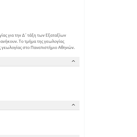
Ι ΙΔΙΩΣ ΤΗΣ ΕΛΛΑΔΟΣ - ΓΕΩΛΟΓΙΚΗ
119
ίας για την Δ΄ τάξη των Εξαταξίων
ανήκουν. Το τμήμα της γεωλογίας
ς γεωλογίας στο Πανεπιστήμιο Αθηνών.
130
130
 ΟΡΥΚΤΩΝ
141
ΩΝ
147
147
150
ΩΝ ΜΕ ΘΕΙΟΝ
153
 ΜΕ ΟΞΥΓΟΝΟ
158
158