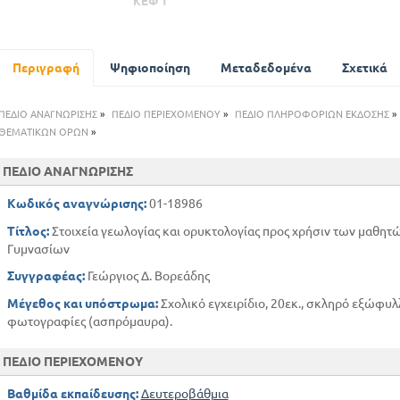
ΚΕΦ 1
ΓΕΩΛΟΓΙΚΟΙ ΠΑΡΑΓΟΝΤΕΣ
Α. ΕΞΩΤΕΡΙΚΟΙ ΠΑΡΑΓΟΝΤΕΣ
Περιγραφή
Ψηφιοποίηση
Μεταδεδομένα
Σχετικά
Β. ΕΣΩΤΕΡΙΚΟΙ ΠΑΡΑΓΟΝΤΕΣ
ΚΕΦ 2
ΠΕΤΡΩΜΑΤΑ
ΠΕΔΙΟ ΑΝΑΓΝΩΡΙΣΗΣ
»
ΠΕΔΙΟ ΠΕΡΙΕΧΟΜΕΝΟΥ
»
ΠΕΔΙΟ ΠΛΗΡΟΦΟΡΙΩΝ ΕΚΔΟΣΗΣ
»
ΘΕΜΑΤΙΚΩΝ ΟΡΩΝ
»
ΠΕΤΡΩΜΑΤΑ - ΕΚΡΗΞΙΓΕΝΗ - ΠΛΟΥΤΩ
ΜΕΤΟΡΦΩΣΙΓΕΝΗ - ΔΙΑΤΑΞΗ ΠΕΤΡΩ
ΠΕΔΙΟ ΑΝΑΓΝΩΡΙΣΗΣ
ΚΕΦ 3
Κωδικός αναγνώρισης:
01-18986
ΑΠΟΛΙΘΩΜΑΤΑ
Τίτλος:
Στοιχεία γεωλογίας και ορυκτολογίας προς χρήσιν των μαθητώ
ΤΑ ΑΠΟΛΙΘΩΜΑΤΑ ΩΣ ΜΕΣΟ ΠΡΟΣΔΙΟ
ΠΕΤΡΩΜΑΤΩΝ
Γυμνασίων
Συγγραφέας:
Γεώργιος Δ. Βορεάδης
ΚΕΦ 4
Μέγεθος και υπόστρωμα:
Σχολικό εγχειρίδιο, 20εκ., σκληρό εξώφυλ
ΓΕΩΛΟΓΙΚΟΙ ΑΙΩΝΕΣ
φωτογραφίες (ασπρόμαυρα).
Α. ΑΡΧΑΙΚΟΣ ΚΑΙ ΗΩΖΩΙΚΟΣ ΑΙΩΝΑΣ
Β. ΠΑΛΑΙΟΖΩΙΚΟΣ ΑΙΩΝΑΣ
ΠΕΔΙΟ ΠΕΡΙΕΧΟΜΕΝΟΥ
Γ. ΜΕΣΟΖΩΙΚΟΣ ΑΙΩΝΑΣ
Βαθμίδα εκπαίδευσης:
Δευτεροβάθμια