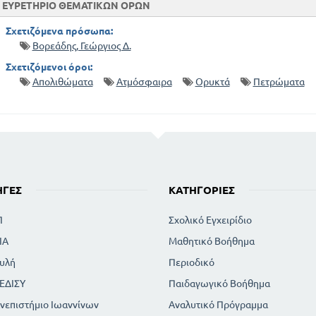
ΑΝΘΡΑΚΙΚΑ - ΘΕΙΙΚΑ - ΦΩΣΦΟΡΙΚΑ - ΠΥΡΙΤΙ
ΕΥΡΕΤΗΡΙΟ ΘΕΜΑΤΙΚΩΝ ΟΡΩΝ
ΠΕΜΠΤΗ ΚΛΑΣΗ - ΟΡΥΚΤΕΣ ΟΡΓΑΝΙΚΕΣ ΕΝΩΣΕ
Σχετιζόμενα πρόσωπα:
Βορεάδης, Γεώργιος Δ.
Σχετιζόμενοι όροι:
Απολιθώματα
Ατμόσφαιρα
Ορυκτά
Πετρώματα
ΗΓΈΣ
ΚΑΤΗΓΟΡΊΕΣ
Π
Σχολικό Εγχειρίδιο
ΙΑ
Μαθητικό Βοήθημα
υλή
Περιοδικό
ΕΔΙΣΥ
Παιδαγωγικό Βοήθημα
νεπιστήμιο Ιωαννίνων
Αναλυτικό Πρόγραμμα