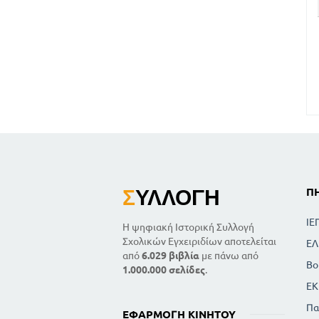
Σ
ΥΛΛΟΓΉ
Π
ΙΕ
Η ψηφιακή Ιστορική Συλλογή
Σχολικών Εγχειριδίων αποτελείται
ΕΛ
από
6.029 βιβλία
με πάνω από
Βο
1.000.000 σελίδες
.
ΕΚ
Πα
ΕΦΑΡΜΟΓΉ ΚΙΝΗΤΟΎ