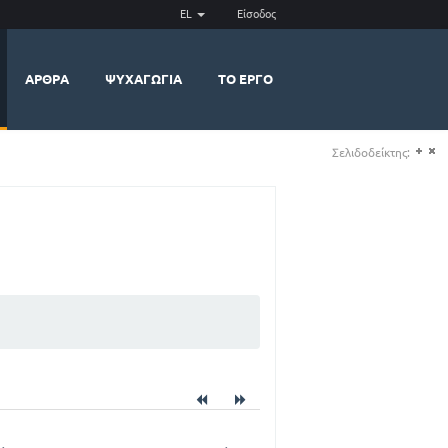
EL
Είσοδος
ΆΡΘΡΑ
ΨΥΧΑΓΩΓΊΑ
ΤΟ ΈΡΓΟ
Σελιδοδείκτης:
(+)
(-)