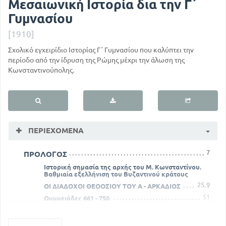
Μεσαιωνική Ιστορία δια την Γ΄
Γυμνασίου
[1910]
Σχολικό εγχειρίδιο Ιστορίας Γ΄ Γυμνασίου που καλύπτει την
περίοδο από την ίδρυση της Ρώμης μέχρι την άλωση της
Κωνσταντινούπολης.
ΠΕΡΙΕΧΌΜΕΝΑ
7
ΠΡΟΛΟΓΟΣ
Ιστορική σημασία της αρχής του Μ. Κωνσταντίνου.
Βαθμιαία εξελλήνιση του Βυζαντινού κράτους
25
9
ΟΙ ΔΙΑΔΟΧΟΙ ΘΕΟΟΣΙΟΥ ΤΟΥ Α - ΑΡΚΑΔΙΟΣ
51
Ουμμειάδες 661 - 750
62
Νικηφόρος Α'
Η μετά την μεγάλη επανάσταση των λαών και η