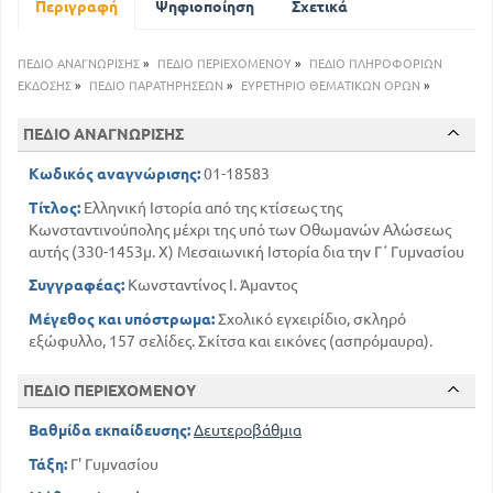
Περιγραφή
Ψηφιοποίηση
Σχετικά
μεταβολή στην Ευρώπη. Τα διάφορα εν αυτή
βαρβαρικά κράτη
121
84
Μανουήλ Α' Κομνηνός
ΠΕΔΙΟ ΑΝΑΓΝΩΡΙΣΗΣ
»
ΠΕΔΙΟ ΠΕΡΙΕΧΟΜΕΝΟΥ
»
ΠΕΔΙΟ ΠΛΗΡΟΦΟΡΙΩΝ
Τα Ελληνικά κρα ΄ της της Τραπεζούντας και της
ΕΚΔΟΣΗΣ
»
ΠΕΔΙΟ ΠΑΡΑΤΗΡΗΣΕΩΝ
»
ΕΥΡΕΤΗΡΙΟ ΘΕΜΑΤΙΚΩΝ ΟΡΩΝ
»
Ηπείρου
122
ΠΕΔΙΟ ΑΝΑΓΝΩΡΙΣΗΣ
Ανδρόνικος Β Παλαιολόγος 1282 - 1328 Ανδρόνικος
Γ
Κωδικός αναγνώρισης:
01-18583
144
130
Κωνσταντίνος Παλαιολόγος
Τίτλος:
Ελληνική Ιστορία από της κτίσεως της
Κωνσταντινούπολης μέχρι της υπό των Οθωμανών Αλώσεως
αυτής (330-1453μ. Χ) Μεσαιωνική Ιστορία δια την Γ΄ Γυμνασίου
Συγγραφέας:
Κωνσταντίνος Ι. Άμαντος
Μέγεθος και υπόστρωμα:
Σχολικό εγχειρίδιο, σκληρό
εξώφυλλο, 157 σελίδες. Σκίτσα και εικόνες (ασπρόμαυρα).
ΠΕΔΙΟ ΠΕΡΙΕΧΟΜΕΝΟΥ
Βαθμίδα εκπαίδευσης:
Δευτεροβάθμια
Τάξη:
Γ' Γυμνασίου