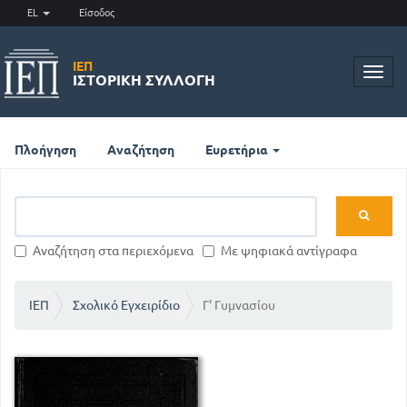
EL
Είσοδος
ΙΕΠ
Toggl
ΙΣΤΟΡΙΚΉ ΣΥΛΛΟΓΉ
navig
Πλοήγηση
Αναζήτηση
Ευρετήρια
Αναζήτηση στα περιεχόμενα
Με ψηφιακά αντίγραφα
ΙΕΠ
Σχολικό Εγχειρίδιο
Γ' Γυμνασίου