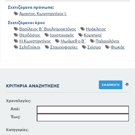
Σχετιζόμενα πρόσωπα:
Άμαντος, Κωνσταντίνος Ι.
Σχετιζόμενοι όροι:
Βασίλειος Β΄ Βουλγαροκτόνος
Ηράκλειος
Θεοδόσιος
Ιουστινιανός
Κομνηνοί
Μ Κωνσταντίνος
Μωάμεθ ο Β΄
Παλαιολόγοι
Σελτζούκοι
Σταυροφορίες
Σχίσμα
Φωκάς
ΚΡΙΤΉΡΙΑ ΑΝΑΖΉΤΗΣΗΣ
Χρονολογίες:
Από:
Έως:
Κατηγορίες: