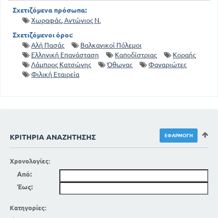
Σχετιζόμενα πρόσωπα:
Χωραφάς, Αντώνιος Ν.
Σχετιζόμενοι όροι:
Αλή Πασάς
Βαλκανικοί Πόλεμοι
Ελληνική Επανάσταση
Καποδίστριας
Κοραής
Λάμπρος Κατσώνης
Όθωνας
Φαναριώτες
Φιλική Εταιρεία
ΚΡΙΤΉΡΙΑ ΑΝΑΖΉΤΗΣΗΣ
Χρονολογίες:
Από:
Έως:
Κατηγορίες: