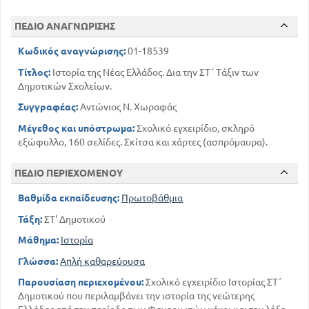
Η Ελλάδα επί της βασιλείας του Γεωργίου του Α' μέχρι την
επανάσταση του 1909
125
ΠΕΔΙΟ ΑΝΑΓΝΩΡΙΣΗΣ
Προς πραγματοποίηση της μεγάλης ιδέας του Ελληνισμού
Κωδικός αναγνώρισης:
01-18539
3
138
Οργάνωση του νέου Ελληνισμού
Τίτλος:
Ιστορία της Νέας Ελλάδος. Δια την ΣΤ΄ Τάξιν των
Τα επαναστατικά κινήματα των Ελλήνων από την άλωση
μέχρι τη μεγάλη επανάσταση
Δημοτικών Σχολείων.
38
19
Τα προοίμια της Ελληνικής Επαναστάσεως
Συγγραφέας:
Αντώνιος Ν. Χωραφάς
46
Έκρηξη και εξάπλωση της Επαναστάσεως 1821
Μέγεθος και υπόστρωμα:
Σχολικό εγχειρίδιο, σκληρό
Αμυντικοί αγώνες των Ελλήνων κατά Τούρκων και
εξώφυλλο, 160 σελίδες. Σκίτσα και χάρτες (ασπρόμαυρα).
Αιγυπτίων 1824 - 1827
87
Η επέμβαση των Δυνάμεων και η πολιτικιή αποκατάσταση
ΠΕΔΙΟ ΠΕΡΙΕΧΟΜΕΝΟΥ
του νέου Ελληνισμού 1827 - 1832
118
108
Η Ελλάδα επί της βασιλείας του Όθωνος
Βαθμίδα εκπαίδευσης:
Πρωτοβάθμια
Η Ελλάδα επί της βασιλείας του Γεωργίου του Α' μέχρι την
Τάξη:
ΣΤ' Δημοτικού
επανάσταση του 1909
125
Μάθημα:
Ιστορία
Προς πραγματοποίηση της μεγάλης ιδέας του Ελληνισμού
Γλώσσα:
Απλή καθαρεύουσα
138
Παρουσίαση περιεχομένου:
Σχολικό εγχειρίδιο Ιστορίας ΣΤ΄
Δημοτικού που περιλαμβάνει την ιστορία της νεώτερης