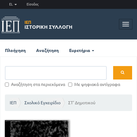
EL
Είσοδος
ΙΕΠ
Toggl
ΙΣΤΟΡΙΚΉ ΣΥΛΛΟΓΉ
navig
Πλοήγηση
Αναζήτηση
Ευρετήρια
Αναζήτηση στα περιεχόμενα
Με ψηφιακά αντίγραφα
ΙΕΠ
Σχολικό Εγχειρίδιο
ΣΤ' Δημοτικού