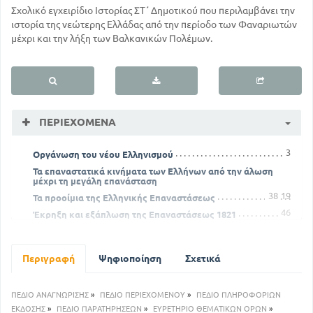
Σχολικό εγχειρίδιο Ιστορίας ΣΤ΄ Δημοτικού που περιλαμβάνει την
ιστορία της νεώτερης Ελλάδας από την περίοδο των Φαναριωτών
μέχρι και την λήξη των Βαλκανικών Πολέμων.
ΠΕΡΙΕΧΌΜΕΝΑ
3
Οργάνωση του νέου Ελληνισμού
Τα επαναστατικά κινήματα των Ελλήνων από την άλωση
μέχρι τη μεγάλη επανάσταση
38
19
Τα προοίμια της Ελληνικής Επαναστάσεως
46
Έκρηξη και εξάπλωση της Επαναστάσεως 1821
Αμυντικοί αγώνες των Ελλήνων κατά Τούρκων και
Αιγυπτίων 1824 - 1827
87
Περιγραφή
Ψηφιοποίηση
Σχετικά
Η επέμβαση των Δυνάμεων και η πολιτικιή αποκατάσταση
του νέου Ελληνισμού 1827 - 1832
118
108
ΠΕΔΙΟ ΑΝΑΓΝΩΡΙΣΗΣ
»
ΠΕΔΙΟ ΠΕΡΙΕΧΟΜΕΝΟΥ
»
ΠΕΔΙΟ ΠΛΗΡΟΦΟΡΙΩΝ
Η Ελλάδα επί της βασιλείας του Όθωνος
ΕΚΔΟΣΗΣ
»
ΠΕΔΙΟ ΠΑΡΑΤΗΡΗΣΕΩΝ
»
ΕΥΡΕΤΗΡΙΟ ΘΕΜΑΤΙΚΩΝ ΟΡΩΝ
»