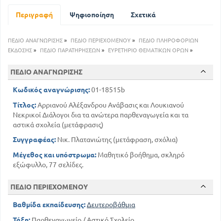
63
βΊΟς ΤΟΥ Αρριανού
Περιγραφή
Ψηφιοποίηση
Σχετικά
5
ΒΙΟΣ ΤΟΥ ΑΡΡΙΑΝΟΥ
7
Ο Αλέξανδρος στην Πελοπόννησο
10
ΠΕΔΙΟ ΑΝΑΓΝΩΡΙΣΗΣ
»
ΠΕΔΙΟ ΠΕΡΙΕΧΟΜΕΝΟΥ
»
ΠΕΔΙΟ ΠΛΗΡΟΦΟΡΙΩΝ
Η μάχη στο Γρανικό ποταμό
ΕΚΔΟΣΗΣ
»
ΠΕΔΙΟ ΠΑΡΑΤΗΡΗΣΕΩΝ
»
ΕΥΡΕΤΗΡΙΟ ΘΕΜΑΤΙΚΩΝ ΟΡΩΝ
»
18
Η Μάχη της Ισσού
46
ΒΙΟΣ ΤΟΥ ΛΟΥΚΙΑΝΟΥ
ΠΕΔΙΟ ΑΝΑΓΝΩΡΙΣΗΣ
47
ΛΟΥΚΙΑΝΟΥ ΝΕΚΡΙΚΟΙ ΔΙΑΛΟΓΟΙ
Κωδικός αναγνώρισης:
01-18515b
51
Ερμού και Χάρωνος
65
Τίτλος:
Αρριανού Αλέξανδρου Ανάβασις και Λουκιανού
Αχχιλέως και Αντιλόχου
Νεκρικοί Διάλογοι δια τα ανώτερα παρθεναγωγεία και τα
αστικά σχολεία (μετάφρασις)
Συγγραφέας:
Νικ. Πλατανιώτης (μετάφραση, σχόλια)
Μέγεθος και υπόστρωμα:
Μαθητικό βοήθημα, σκληρό
εξώφυλλο, 77 σελίδες.
ΠΕΔΙΟ ΠΕΡΙΕΧΟΜΕΝΟΥ
Βαθμίδα εκπαίδευσης:
Δευτεροβάθμια
Τάξη:
Παρθεναγωγείο / Αστικό Σχολείο