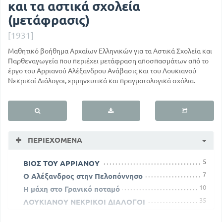
και τα αστικά σχολεία
(μετάφρασις)
[1931]
Μαθητικό βοήθημα Αρχαίων Ελληνικών για τα Αστικά Σχολεία και
Παρθεναγωγεία που περιέχει μετάφραση αποσπασμάτων από το
έργο του Αρριανού Αλέξανδρου Ανάβασις και του Λουκιανού
Νεκρικοί Διάλογοι, ερμηνευτικά και πραγματολογικά σχόλια.
ΠΕΡΙΕΧΌΜΕΝΑ
5
ΒΙΟΣ ΤΟΥ ΑΡΡΙΑΝΟΥ
7
Ο Αλέξανδρος στην Πελοπόννησο
10
Η μάχη στο Γρανικό ποταμό
35
ΛΟΥΚΙΑΝΟΥ ΝΕΚΡΙΚΟΙ ΔΙΑΛΟΓΟΙ
38
Ερμού και Χάρωνος