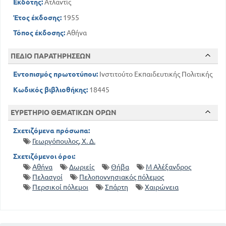
Εκδότης:
Ατλαντίς
Έτος έκδοσης:
1955
Τόπος έκδοσης:
Αθήνα
ΠΕΔΙΟ ΠΑΡΑΤΗΡΗΣΕΩΝ
Εντοπισμός πρωτοτύπου:
Ινστιτούτο Εκπαιδευτικής Πολιτικής
Κωδικός βιβλιοθήκης:
18445
ΕΥΡΕΤΗΡΙΟ ΘΕΜΑΤΙΚΩΝ ΟΡΩΝ
Σχετιζόμενα πρόσωπα:
Γεωργόπουλος, Χ. Δ.
Σχετιζόμενοι όροι:
Αθήνα
Δωριείς
Θήβα
Μ Αλέξανδρος
Πελασγοί
Πελοποννησιακός πόλεμος
Περσικοί πόλεμοι
Σπάρτη
Χαιρώνεια