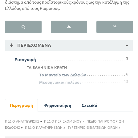
διάστημα από τους προϊστορικούς χρόνους ως την κατάληψη της
Ελλάδας από τους Ρωμαίους.
ΠΕΡΙΕΧΌΜΕΝΑ
3
Εισαγωγή
ΤΑ ΕΛΛΗΝΙΚΑ ΚΡΑΤΗ
6
Το Μαντείο των Δελφών
13
Μεσσηνιακοί πολέμοι
ΠΕΡΣΙΚΟΙ ΠΟΛΕΜΟΙ
22
Ελληνικές αποκίες
27
Αριστείδης και Θεμιστοκλής
Περιγραφή
Ψηφιοποίηση
Σχετικά
33
Η ναυμαχία της Σαλαμίνος 480 π. χ
ΕΠΙΘΕΤΙΚΟΙ ΠΟΛΕΜΟΙ ΤΩΝ ΕΛΛΗΝΩΝ ΚΑΤΆ ΤΩΝ
ΠΕΔΙΟ ΑΝΑΓΝΩΡΙΣΗΣ
»
ΠΕΔΙΟ ΠΕΡΙΕΧΟΜΕΝΟΥ
»
ΠΕΔΙΟ ΠΛΗΡΟΦΟΡΙΩΝ
ΠΕΡΣΩΝ
ΕΚΔΟΣΗΣ
»
ΠΕΔΙΟ ΠΑΡΑΤΗΡΗΣΕΩΝ
»
ΕΥΡΕΤΗΡΙΟ ΘΕΜΑΤΙΚΩΝ ΟΡΩΝ
»
39
Απελευθέρωση Ελληνικών πόλεων