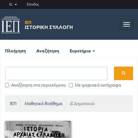
EL
Είσοδος
ΙΕΠ
Toggl
ΙΣΤΟΡΙΚΉ ΣΥΛΛΟΓΉ
navig
Πλοήγηση
Αναζήτηση
Ευρετήρια
Αναζήτηση στα περιεχόμενα
Με ψηφιακά αντίγραφα
ΙΕΠ
Μαθητικό Βοήθημα
Δ' Δημοτικού