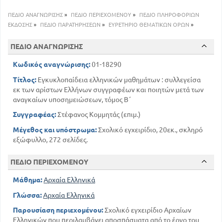
Ευθύφρν ή περί οσίου περαστικός
102
Απολογία Σωκράτους, ηθικός
ΠΕΔΙΟ ΑΝΑΓΝΩΡΙΣΗΣ
»
ΠΕΔΙΟ ΠΕΡΙΕΧΟΜΕΝΟΥ
»
ΠΕΔΙΟ ΠΛΗΡΟΦΟΡΙΩΝ
Κρίτων ή περί δόξης αληθούς και δικαίου, ηθικός
ΕΚΔΟΣΗΣ
»
ΠΕΔΙΟ ΠΑΡΑΤΗΡΗΣΕΩΝ
»
ΕΥΡΕΤΗΡΙΟ ΘΕΜΑΤΙΚΩΝ ΟΡΩΝ
»
150
135
Αλκιβιάδης δεύτερος ή περί προσευχής
ΠΕΔΙΟ ΑΝΑΓΝΩΡΙΣΗΣ
166
Μενέξενος ή επιτάφιος
Εκ των του Πλουτάρχου Χαιρωνέως
Κωδικός αναγνώρισης:
01-18290
185
Περί παίδων αγωγής
Τίτλος:
Εγκυκλοπαίδεια ελληνικών μαθημάτων : συλλεγείσα
208
Περί του Ακούειν
εκ των αρίστων Ελλήνων συγγραφέων και ποιητών μετά των
229
Πως αν τις διακρίνετε των κόλακα του φίλου
αναγκαίων υποσημειώσεων, τόμος Β΄
Συγγραφέας:
Στέφανος Κομμητάς (επιμ.)
Μέγεθος και υπόστρωμα:
Σχολικό εγχειρίδιο, 20εκ., σκληρό
εξώφυλλο, 272 σελίδες.
ΠΕΔΙΟ ΠΕΡΙΕΧΟΜΕΝΟΥ
Μάθημα:
Αρχαία Ελληνικά
Γλώσσα:
Αρχαία Ελληνικά
Παρουσίαση περιεχομένου:
Σχολικό εγχειρίδιο Αρχαίων
Ελληνικών που περιλαμβάνει αποσπάσματα από το έργο του