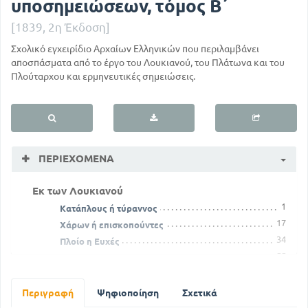
υποσημειώσεων, τόμος Β΄
[1839, 2η Έκδοση]
Σχολικό εγχειρίδιο Αρχαίων Ελληνικών που περιλαμβάνει
αποσπάσματα από το έργο του Λουκιανού, του Πλάτωνα και του
Πλούταρχου και ερμηνευτικές σημειώσεις.
ΠΕΡΙΕΧΌΜΕΝΑ
Εκ των Λουκιανού
1
Κατάπλους ή τύραννος
17
Χάρων ή επισκοπούντες
34
Πλοίο η Ευχές
55
Νιγρίνος ή περί φιλοσόφου ήθους
73
Περί του Ευπνίου ήτοι βίος Λουκιανού
Εκ των Πλάτωνος διαλόγων
Περιγραφή
Ψηφιοποίηση
Σχετικά
82