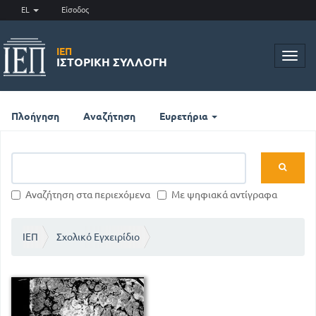
EL
Είσοδος
ΙΕΠ
Toggl
ΙΣΤΟΡΙΚΉ ΣΥΛΛΟΓΉ
navig
Πλοήγηση
Αναζήτηση
Ευρετήρια
Αναζήτηση στα περιεχόμενα
Με ψηφιακά αντίγραφα
ΙΕΠ
Σχολικό Εγχειρίδιο