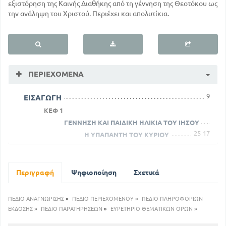
εξιστόρηση της Καινής Διαθήκης από τη γέννηση της Θεοτόκου ως
την ανάληψη του Χριστού. Περιέχει και απολυτίκια.
ΠΕΡΙΕΧΌΜΕΝΑ
9
ΕΙΣΑΓΩΓΗ
ΚΕΦ 1
ΓΕΝΝΗΣΗ ΚΑΙ ΠΑΙΔΙΚΗ ΗΛΙΚΙΑ ΤΟΥ ΙΗΣΟΥ
25
17
Η ΥΠΑΠΑΝΤΗ ΤΟΥ ΚΥΡΙΟΥ
Ο ΙΗΣΟΥΣ ΔΩΔΕΚΑΕΤΗΣ ΕΝ ΤΩ
ΙΕΡΩ
30
Περιγραφή
Ψηφιοποίηση
Σχετικά
ΚΕΦ 2
ΑΡΧΗ ΑΝΑΓΝΩΡΙΣΕΩΣ ΤΟΥ ΙΗΣΟΥ ΩΣ
ΔΙΔΑΣΚΑΛΟΥ - ΟΙ ΠΡΩΤΟΙ ΜΑΘΗΤΕΣ ΑΥΤΟΥ
ΠΕΔΙΟ ΑΝΑΓΝΩΡΙΣΗΣ
»
ΠΕΔΙΟ ΠΕΡΙΕΧΟΜΕΝΟΥ
»
ΠΕΔΙΟ ΠΛΗΡΟΦΟΡΙΩΝ
33
ΤΟ ΠΡΩΤΟ ΘΑΥΜΑ ΤΟΥ ΙΗΣΟΥ ΕΝ
ΕΚΔΟΣΗΣ
»
ΠΕΔΙΟ ΠΑΡΑΤΗΡΗΣΕΩΝ
»
ΕΥΡΕΤΗΡΙΟ ΘΕΜΑΤΙΚΩΝ ΟΡΩΝ
»
ΚΑΝΑ ΤΗΣ ΓΑΛΙΛΑΙΑΣ
38