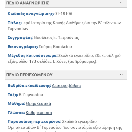
ΠΕΔΙΟ ΑΝΑΓΝΩΡΙΣΗΣ
ΚΕΦ 3
Ο ΙΗΣΟΥΣ ΔΙΔΑΣΚΑΛΟΣ ΚΑΙ ΘΑΥΜΑΤΟΥΡΓΟΣ
Κωδικός αναγνώρισης:
01-18106
52
45
ΟΙ ΜΑΚΑΡΙΣΜΟΙ
Τίτλος:
Ιερά Ιστορία της Καινής Διαθήκης δια την Β΄ τάξιν των
58
ΠΕΡΙ ΠΡΟΣΕΥΧΗΣ
Γυμνασίων
ΚΕΦ 4
Συγγραφέας:
Βασίλειος Ε. Πετρούνιας
Η ΕΝ ΓΑΛΙΛΑΙΑ ΔΡΑΣΗ ΚΑΙ ΔΙΔΑΣΚΑΛΙΑ ΤΟΥ
ΙΗΣΟΥ
Εικονογράφος:
Σπύρος Βασιλείου
71
65
Η ΠΑΡΑΒΟΛΗ ΤΟΥ ΣΠΟΡΕΩΣ
Μέγεθος και υπόστρωμα:
Σχολικό εγχειρίδιο, 20εκ., σκληρό
Η ΘΕΡΑΠΕΙΑ ΤΟΥ ΠΑΡΑΛΥΤΙΚΟΥ
εξώφυλλο, 173 σελίδες. Εικόνες (ασπρόμαυρες).
ΤΗΣ ΚΑΠΕΡΝΑΟΥΜ
79
ΠΕΔΙΟ ΠΕΡΙΕΧΟΜΕΝΟΥ
ΚΕΦ 5
Ο ΙΗΣΟΥΣ ΑΝΤΙΜΕΤΩΠΙΖΕΙ ΣΤΟ ΕΡΓΟ ΤΟΥ
Βαθμίδα εκπαίδευσης:
Δευτεροβάθμια
ΑΝΤΙΔΡΑΣΕΙΣ ΑΠΌ ΤΟΥΣ ΓΡΑΜΜΑΤΕΙΣ ΚΑΙ
ΤΟΥΣ ΦΑΡΙΣΑΙΟΥΣ
Τάξη:
Β' Γυμνασίου
96
85
Η ΟΜΟΛΟΓΙΑ ΤΟΥ ΠΕΤΡΟΥ
Μάθημα:
Θρησκευτικά
ΚΕΦ 6
Ο ΔΙΔΑΣΚΑΛΟΣ ΚΙ ΕΥΕΡΓΕΤΗΣ ΕΝ ΦΑΝΕΡΩ
Γλώσσα:
Καθαρεύουσα
ΔΙΩΓΜΩ ΑΠΌ ΤΟΥΣ ΓΡΑΜΜΑΤΕΙΣ ΚΑΙ
ΦΑΡΙΣΑΙΟΥΣ
Παρουσίαση περιεχομένου:
Σχολικό εγχειρίδιο
104
Θρησκευτικών Β΄ Γυμνασίου που συνιστά μία εξιστόρηση της
Η ΠΑΡΑΒΟΛΗ ΤΟΥ ΚΑΛΟΥ
ΣΑΜΑΡΕΙΤΗ