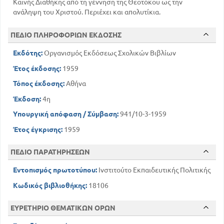
Καινής Διαθήκης από τη γέννηση της Θεοτόκου ως την
113
Ο ΙΗΣΟΥΣ ΕΥΛΟΓΕΙ ΤΑ ΠΑΙΔΙΑ
ανάληψη του Χριστού. Περιέχει και απολυτίκια.
120
ΚΕΦ 7
ΠΕΔΙΟ ΠΛΗΡΟΦΟΡΙΩΝ ΕΚΔΟΣΗΣ
ΟΙ ΤΕΛΕΥΤΑΙΕΣ ΠΡΟ ΤΩΝ ΠΑΘΩΝ ΥΨΗΛΕΣ
ΔΙΔΑΣΚΑΛΙΕΣ ΤΟΥ ΣΩΤΗΡΟΣ
Εκδότης:
Οργανισμός Εκδόσεως Σχολικών Βιβλίων
131
Έτος έκδοσης:
1959
ΚΕΦ 8
140
Τόπος έκδοσης:
Αθήνα
ΤΑ ΑΓΙΑ ΠΑΘΗ
ΚΕΦ 9
Έκδοση:
4η
Η ΑΝΑΣΤΑΣΗ ΚΑΙ Η ΑΝΑΛΗΨΗ ΤΟΥ ΚΥΡΙΟΥ
Υπουργική απόφαση / Σύμβαση:
941/10-3-1959
155
ΕΙΚΟΝΕΣ
Έτος έγκρισης:
1959
ΠΕΔΙΟ ΠΑΡΑΤΗΡΗΣΕΩΝ
Εντοπισμός πρωτοτύπου:
Ινστιτούτο Εκπαιδευτικής Πολιτικής
Κωδικός βιβλιοθήκης:
18106
ΕΥΡΕΤΗΡΙΟ ΘΕΜΑΤΙΚΩΝ ΟΡΩΝ