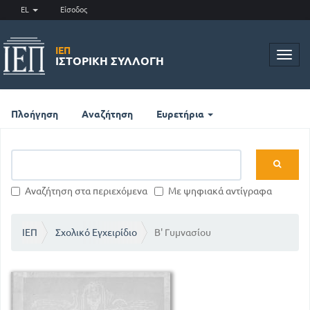
EL
Είσοδος
ΙΕΠ
Toggl
ΙΣΤΟΡΙΚΉ ΣΥΛΛΟΓΉ
navig
Πλοήγηση
Αναζήτηση
Ευρετήρια
Αναζήτηση στα περιεχόμενα
Με ψηφιακά αντίγραφα
ΙΕΠ
Σχολικό Εγχειρίδιο
Β' Γυμνασίου