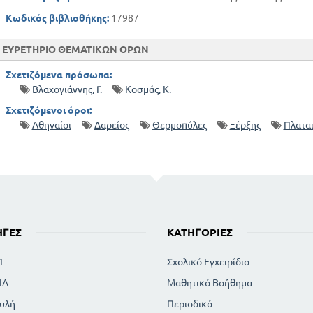
Κωδικός βιβλιοθήκης:
17987
ΕΥΡΕΤΗΡΙΟ ΘΕΜΑΤΙΚΩΝ ΟΡΩΝ
Σχετιζόμενα πρόσωπα:
Βλαχογιάννης, Γ.
Κοσμάς, Κ.
Σχετιζόμενοι όροι:
Αθηναίοι
Δαρείος
Θερμοπύλες
Ξέρξης
Πλαται
ΗΓΈΣ
ΚΑΤΗΓΟΡΊΕΣ
Π
Σχολικό Εγχειρίδιο
ΙΑ
Μαθητικό Βοήθημα
υλή
Περιοδικό