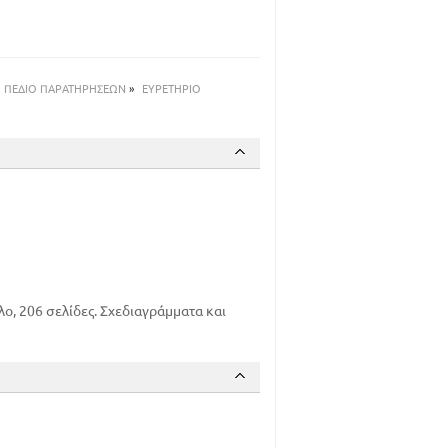
στρατείες στην Ελλάδα
89
111
127
ΠΕΔΙΟ ΠΑΡΑΤΗΡΗΣΕΩΝ
»
ΕΥΡΕΤΗΡΙΟ
λι να κάνει τους Αθηναίους συμμάχους
167
143
183
λο, 206 σελίδες. Σχεδιαγράμματα και