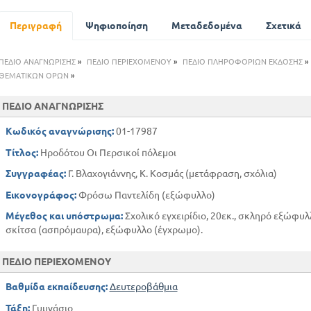
Θάνατος του Δαρείου . Ο Ξέρξης βασιλιάς . Ετοιμασίς για εκ
Ναυμαχίες κοντά στο Αρτεμίσιο 480 π. χ
Περιγραφή
Ψηφιοποίηση
Μεταδεδομένα
Σχετικά
Πολεμικό συμβούλιο των Περσών
Φυγή του Ξέρξη
ΠΕΔΙΟ ΑΝΑΓΝΩΡΙΣΗΣ
»
ΠΕΔΙΟ ΠΕΡΙΕΧΟΜΕΝΟΥ
»
ΠΕΔΙΟ ΠΛΗΡΟΦΟΡΙΩΝ ΕΚΔΟΣΗΣ
»
Ο Μαρδόνιος και πάλι κυριεύει την Αθήνα. Προσπαθεί και πά
ΘΕΜΑΤΙΚΩΝ ΟΡΩΝ
του
»
Νέα αλλαγή στην παράταξη του στρατού των Ελλήνων
ΠΕΔΙΟ ΑΝΑΓΝΩΡΙΣΗΣ
Η μάχη της Μυκάλης 479 π. χ
Κωδικός αναγνώρισης:
01-17987
Τίτλος:
Ηροδότου Οι Περσικοί πόλεμοι
Συγγραφέας:
Γ. Βλαχογιάννης, Κ. Κοσμάς (μετάφραση, σχόλια)
Εικονογράφος:
Φρόσω Παντελίδη (εξώφυλλο)
Μέγεθος και υπόστρωμα:
Σχολικό εγχειρίδιο, 20εκ., σκληρό εξώφυλ
σκίτσα (ασπρόμαυρα), εξώφυλλο (έγχρωμο).
ΠΕΔΙΟ ΠΕΡΙΕΧΟΜΕΝΟΥ
Βαθμίδα εκπαίδευσης:
Δευτεροβάθμια
Τάξη:
Γυμνάσιο