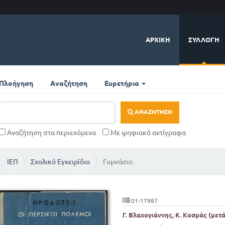
ΑΡΧΙΚΉ
ΣΥΛΛΟΓΉ
Πλοήγηση
Αναζήτηση
Ευρετήρια
ΑΝΑΖΉΤΗΣΗ
Αναζήτηση στα περιεχόμενα
Με ψηφιακά αντίγραφα
ΙΕΠ
Σχολικό Εγχειρίδιο
Γυμνάσιο
01-17987
Γ. Βλαχογιάννης, Κ. Κοσμάς (μετ