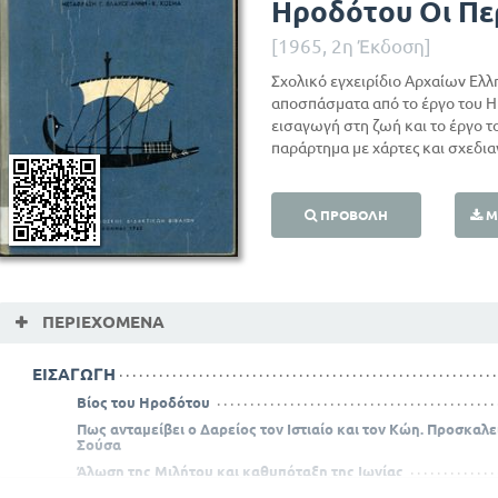
Ηροδότου Οι Πε
[1965, 2η Έκδοση]
Σχολικό εγχειρίδιο Αρχαίων Ελλ
αποσπάσματα από το έργο του Η
εισαγωγή στη ζωή και το έργο τ
παράρτημα με χάρτες και σχεδι
ΠΡΟΒΟΛΉ
Μ
ΠΕΡΙΕΧΌΜΕΝΑ
ΕΙΣΑΓΩΓΗ
Βίος του Ηροδότου
Πως ανταμείβει ο Δαρείος τον Ιστιαίο και τον Κώη. Προσκαλε
Σούσα
Άλωση της Μιλήτου και καθυπόταξη της Ιωνίας