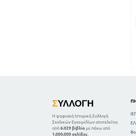
Σ
ΥΛΛΟΓΉ
Π
ΙΕ
Η ψηφιακή Ιστορική Συλλογή
Σχολικών Εγχειριδίων αποτελείται
ΕΛ
από
6.029 βιβλία
με πάνω από
Βο
1.000.000 σελίδες
.