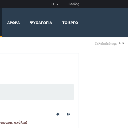
EL
Είσοδος
ΆΡΘΡΑ
ΨΥΧΑΓΩΓΊΑ
ΤΟ ΈΡΓΟ
Σελιδοδείκτης:
(+)
(-)
άφραση, σχόλια)