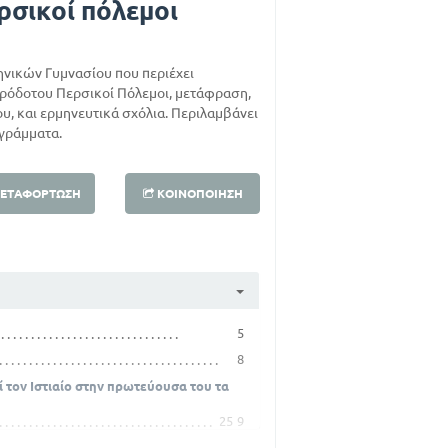
ρσικοί πόλεμοι
ηνικών Γυμνασίου που περιέχει
ρόδοτου Περσικοί Πόλεμοι, μετάφραση,
ου, και ερμηνευτικά σχόλια. Περιλαμβάνει
αγράμματα.
ΕΤΑΦΌΡΤΩΣΗ
ΚΟΙΝΟΠΟΊΗΣΗ
5
8
ί τον Ιστιαίο στην πρωτεύουσα του τα
25
9
43