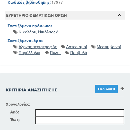
Κωδικός βιβλιοθήκης:
17977
ΕΥΡΕΤΗΡΙΟ ΘΕΜΑΤΙΚΩΝ ΟΡΩΝ
Σχετιζόμενα πρόσωπα:
Νικολάου, Νικόλαος Δ.
Σχετιζόμενοι όροι:
Άξονας περιστροφής
Αστερισμοί
Μεσημβρινοί
Παράλληλοι
Πόλοι
Προβολή
ΚΡΙΤΉΡΙΑ ΑΝΑΖΉΤΗΣΗΣ
Χρονολογίες:
Από:
Έως: