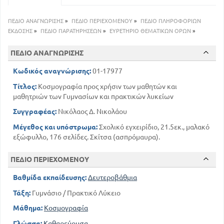
ΠΕΔΙΟ ΑΝΑΓΝΩΡΙΣΗΣ
»
ΠΕΔΙΟ ΠΕΡΙΕΧΟΜΕΝΟΥ
»
ΠΕΔΙΟ ΠΛΗΡΟΦΟΡΙΩΝ
ΕΚΔΟΣΗΣ
»
ΠΕΔΙΟ ΠΑΡΑΤΗΡΗΣΕΩΝ
»
ΕΥΡΕΤΗΡΙΟ ΘΕΜΑΤΙΚΩΝ ΟΡΩΝ
»
ΠΕΔΙΟ ΑΝΑΓΝΩΡΙΣΗΣ
Κωδικός αναγνώρισης:
01-17977
Τίτλος:
Κοσμογραφία προς χρήσιν των μαθητών και
μαθητριών των Γυμνασίων και πρακτικών λυκείων
Συγγραφέας:
Νικόλαος Δ. Νικολάου
Μέγεθος και υπόστρωμα:
Σχολικό εγχειρίδιο, 21.5εκ., μαλακό
εξώφυλλο, 176 σελίδες. Σκίτσα (ασπρόμαυρα).
ΠΕΔΙΟ ΠΕΡΙΕΧΟΜΕΝΟΥ
Βαθμίδα εκπαίδευσης:
Δευτεροβάθμια
Τάξη:
Γυμνάσιο / Πρακτικό Λύκειο
Μάθημα:
Κοσμογραφία
Γλώσσα:
Καθαρεύουσα