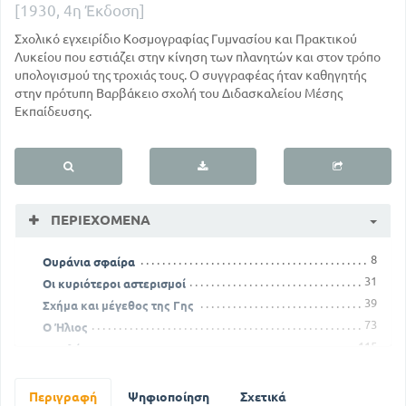
[1930, 4η Έκδοση]
Σχολικό εγχειρίδιο Κοσμογραφίας Γυμνασίου και Πρακτικού
Λυκείου που εστιάζει στην κίνηση των πλανητών και στον τρόπο
υπολογισμού της τροχιάς τους. Ο συγγραφέας ήταν καθηγητής
στην πρότυπη Βαρβάκειο σχολή του Διδασκαλείου Μέσης
Εκπαίδευσης.
ΠΕΡΙΕΧΌΜΕΝΑ
8
Ουράνια σφαίρα
31
Οι κυριότεροι αστερισμοί
39
Σχήμα και μέγεθος της Γης
73
Ο Ήλιος
115
Η Σελήνη
133
Πλανήτες, Κομίτες Μετεωρίτες
Περιγραφή
Ψηφιοποίηση
Σχετικά