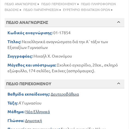
72
Ο ΘΑΝΑΤΟΣ ΤΟΥ ΝΑΥΤΗ
ΠΕΔΙΟ ΑΝΑΓΝΩΡΙΣΗΣ
»
ΠΕΔΙΟ ΠΕΡΙΕΧΟΜΕΝΟΥ
»
ΠΕΔΙΟ ΠΛΗΡΟΦΟΡΙΩΝ
103
ΝΟΣΤΑΛΓΙΑ
ΕΚΔΟΣΗΣ
»
ΠΕΔΙΟ ΠΑΡΑΤΗΡΗΣΕΩΝ
»
ΕΥΡΕΤΗΡΙΟ ΘΕΜΑΤΙΚΩΝ ΟΡΩΝ
»
Ο ΘΑΝΑΤΟΣ
ΠΕΔΙΟ ΑΝΑΓΝΩΡΙΣΗΣ
108
ΤΡΑΓΟΥΔΙΑ ΤΟΥ ΘΕΟΥ
117
ΣΤΟ ΘΑΝΑΤΟ ΤΟΥ ΠΑΙΔΙΟΥ ΜΟΥ
Κωδικός αναγνώρισης:
01-17854
ΧΑΡΑΚΤΗΡΕΣ ΚΑΙ ΤΥΠΟΙ
Τίτλος:
Νεοελληνικά αναγνώσματα διά την Α΄ τάξιν των
120
Ο ΚΑΛΟΣ ΙΕΡΕΑΣ ΤΗΣ ΒΟΛΙΣΣΟΥ
Εξαταξίων Γυμνασίων
ΣΑΤΥΡΙΚΑ
Συγγραφέας:
Μιχαήλ Χ. Οικονόμου
130
Η ΖΩΓΡΑΦΙΑ ΜΟΥ
Μέγεθος και υπόστρωμα:
Σχολικό εγχειρίδιο, 20εκ., σκληρό
ΣΥΜΒΟΛΙΣΜΟΙ ΑΛΛΗΓΟΡΕΙΣ ΜΥΘΟΙ
εξώφυλλο, 174 σελίδες. Εικόνες (ασπρόμαυρες).
133
Ο ΠΛΟΥΤΟΣ ΚΑΙ Η ΕΥΤΥΧΙΑ
ΒΙΟΓΡΑΦΙΚΕΣ ΣΗΜΕΙΩΣΕΙΣ
ΠΕΔΙΟ ΠΕΡΙΕΧΟΜΕΝΟΥ
145
Βαλαωρίτης Αριστοτέλης
Βαθμίδα εκπαίδευσης:
Δευτεροβάθμια
150
Δάφνης Στέφανος
167
Λεξιλόγιο
Τάξη:
Α' Γυμνασίου
Μάθημα:
Νέα Ελληνικά
Γλώσσα:
Δημοτική