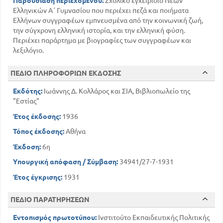
Παρουσίαση περιεχομένου:
Σχολικό εγχειρίδιο Νέων
Ελληνικών Α΄ Γυμνασίου που περιέχει πεζά και ποιήματα
Ελλήνων συγγραφέων εμπνευσμένα από την κοινωνική ζωή,
την σύγχρονη ελληνική ιστορία, και την ελληνική φύση.
Περιέχει παράρτημα με βιογραφίες των συγγραφέων και
λεξιλόγιο.
ΠΕΔΙΟ ΠΛΗΡΟΦΟΡΙΩΝ ΕΚΔΟΣΗΣ
Εκδότης:
Ιωάννης Δ. Κολλάρος και ΣΙΑ, Βιβλιοπωλείο της
"Εστίας"
Έτος έκδοσης:
1936
Τόπος έκδοσης:
Αθήνα
Έκδοση:
6η
Υπουργική απόφαση / Σύμβαση:
34941/27-7-1931
Έτος έγκρισης:
1931
ΠΕΔΙΟ ΠΑΡΑΤΗΡΗΣΕΩΝ
Εντοπισμός πρωτοτύπου:
Ινστιτούτο Εκπαιδευτικής Πολιτικής