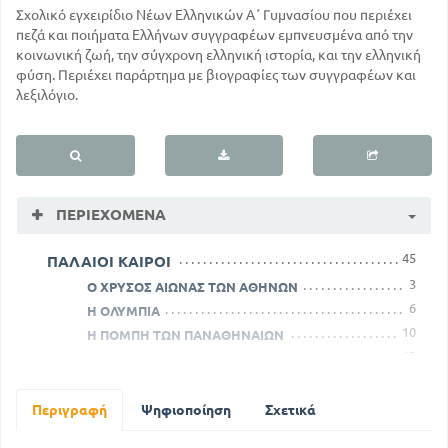
Σχολικό εγχειρίδιο Νέων Ελληνικών Α΄ Γυμνασίου που περιέχει
πεζά και ποιήματα Ελλήνων συγγραφέων εμπνευσμένα από την
κοινωνική ζωή, την σύγχρονη ελληνική ιστορία, και την ελληνική
φύση. Περιέχει παράρτημα με βιογραφίες των συγγραφέων και
λεξιλόγιο.
ΠΕΡΙΕΧΌΜΕΝΑ
45
ΠΑΛΑΙΟΙ ΚΑΙΡΟΙ
3
Ο ΧΡΥΣΟΣ ΑΙΩΝΑΣ ΤΩΝ ΑΘΗΝΩΝ
6
Η ΟΛΥΜΠΙΑ
10
Η ΠΟΜΠΗ ΤΩΝ ΠΑΝΑΘΗΝΑΙΩΝ
13
ΕΚ ΤΟΥ '' ΥΜΝΟΥ ΣΤΗΝ ΑΘΗΝΑ''
16
ΟΙ ΑΡΧΑΙΟΙ ΑΓΩΝΕΣ
42
ΣΤΟ ΓΚΡΕΜΟ
Περιγραφή
Ψηφιοποίηση
Σχετικά
55
Η ΠΡΩΤΟΜΑΓΙΑ