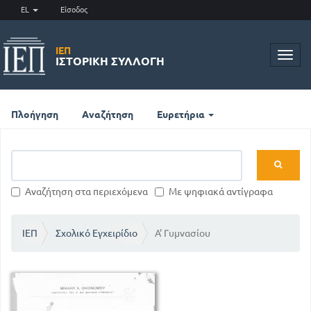
EL
Είσοδος
ΙΕΠ
Toggl
ΙΣΤΟΡΙΚΉ ΣΥΛΛΟΓΉ
navig
Πλοήγηση
Αναζήτηση
Ευρετήρια
Αναζήτηση στα περιεχόμενα
Με ψηφιακά αντίγραφα
ΙΕΠ
Σχολικό Εγχειρίδιο
Α' Γυμνασίου