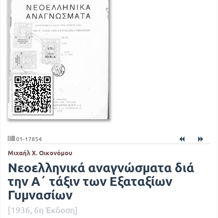
01-17854
Μιχαήλ Χ. Οικονόμου
Νεοελληνικά αναγνώσματα διά
την Α΄ τάξιν των Εξαταξίων
Γυμνασίων
[1936, 6η Έκδοση]